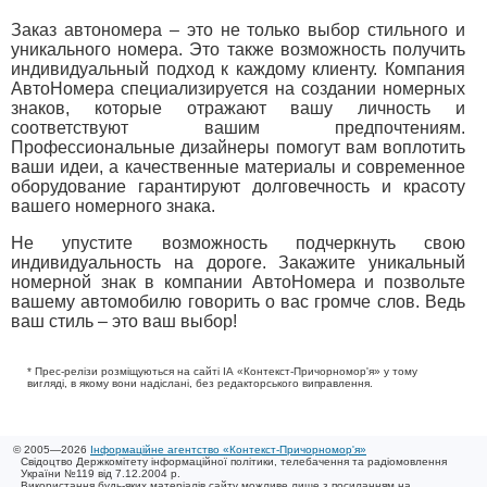
Заказ автономера – это не только выбор стильного и
уникального номера. Это также возможность получить
индивидуальный подход к каждому клиенту. Компания
АвтоНомера специализируется на создании номерных
знаков, которые отражают вашу личность и
соответствуют вашим предпочтениям.
Профессиональные дизайнеры помогут вам воплотить
ваши идеи, а качественные материалы и современное
оборудование гарантируют долговечность и красоту
вашего номерного знака.
Не упустите возможность подчеркнуть свою
индивидуальность на дороге. Закажите уникальный
номерной знак в компании АвтоНомера и позвольте
вашему автомобилю говорить о вас громче слов. Ведь
ваш стиль – это ваш выбор!
* Прес-релізи розміщуються на сайті ІА «Контекст-Причорномор'я» у тому
вигляді, в якому вони надіслані, без редакторського виправлення.
© 2005—2026
Інформаційне агентство «Контекст-Причорномор'я»
Свідоцтво Держкомітету інформаційної політики, телебачення та радіомовлення
України №119 від 7.12.2004 р.
Використання будь-яких матеріалів сайту можливе лише з посиланням на