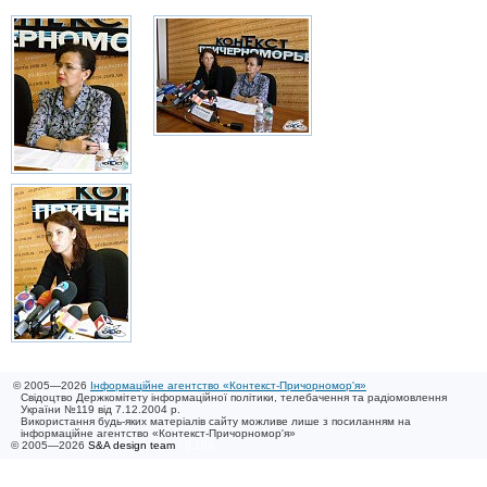
© 2005—2026
Інформаційне агентство «Контекст-Причорномор'я»
Свідоцтво Держкомітету інформаційної політики, телебачення та радіомовлення
України №119 від 7.12.2004 р.
Використання будь-яких матеріалів сайту можливе лише з посиланням на
інформаційне агентство «Контекст-Причорномор'я»
© 2005—2026
S&A design team
/ 0.106