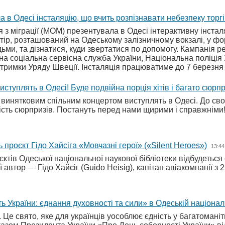
Одесі інсталяцію, що вчить розпізнавати небезпеку торг
ія з міграції (МОМ) презентувала в Одесі інтерактивну ін
тір, розташований на Одеському залізничному вокзалі, у фо
ьми, та дізнатися, куди звертатися по допомогу. Кампанія ре
льна соціальна сервісна служба України, Національна поліція
підтримки Уряду Швеції. Інсталяція працюватиме до 7 березн
ступлять в Одесі! Буде подвійна порція хітів і багато сюрпр
 винятковим спільним концертом виступлять в Одесі. До свог
кість сюрпризів. Постануть перед нами щирими і справжнім
 проєкт Гідо Хайсіга «Мовчазні герої» («Silent Heroes»)
13:44
оєктів Одеської національної наукової бібліотеки відбудетьс
Її автор — Гідо Хайсіг (Guido Heisig), капітан авіакомпанії 
 України: єднання духовності та сили» в Одеській національ
 Це свято, яке для українців уособлює єдність у багатоманіт