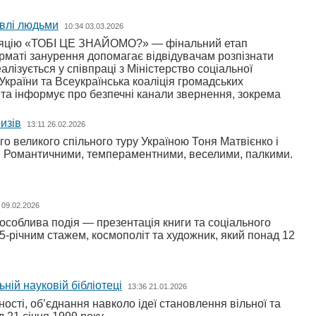
івлі людьми
10:34 03.03.2026
сталяцію «ТОБІ ЦЕ ЗНАЙОМО?» — фінальний етап
рматі занурення допомагає відвідувачам розпізнати
алізується у співпраці з Міністерство соціальної
 України та Всеукраїнська коаліція громадських
я та інформує про безпечні канали звернення, зокрема
изів
13:11 26.02.2026
о великого спільного туру Україною Тоня Матвієнко і
и! Романтичними, темпераментними, веселими, палкими.
 09.02.2026
я особлива подія — презентація книги та соціального
з 25-річним стажем, космополіт та художник, який понад 12
ній науковій бібліотеці
13:36 21.01.2026
ності, об’єднання навколо ідеї становлення вільної та