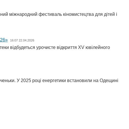
ічний міжнародний фестиваль кіномистецтва для дітей і
026»
16:07 22.04.2026
іотеки відбудеться урочисте відкриття XV ювілейного
еченьки. У 2025 році енергетики встановили на Одещині