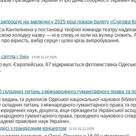
зом Президента України «Про День соборності України» від 
 запрошує на заключні у 2025 році покази балету «Снігова 
а Кантелінена у постановці творчої команди театру надихає
свою холодну назву — ні в спеку, ні коли на вулиці сніжить.
 про вірність, вибір серця і шлях крізь випробування.
вітла і тіні»
14:09 11.12.2025
ю вул. Європейська, 67 відкривається фотовиставка Одеської
.
 складних питань з міжнародного гуманітарного права та про
них видань та рукописів Одеської національної наукової бібл
складних питань з міжнародного гуманітарного права та прост
 юридичних наук, доцента, віце-президента Української асо
народного гуманітарного права, провідного наукового співр
кадемії правових наук України».
Одесі з грандіозним концертом
11:01 01.12.2025