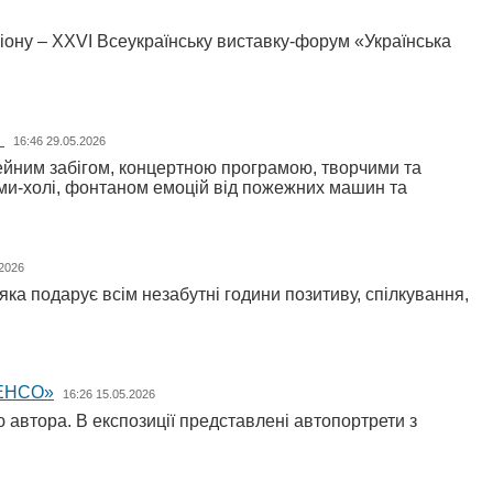
іону – XXVI Всеукраїнську виставку-форум «Українська
й
16:46 29.05.2026
мейним забігом, концертною програмою, творчими та
ми-холі, фонтаном емоцій від пожежних машин та
.2026
ка подарує всім незабутні години позитиву, спілкування,
«ЕНСО»
16:26 15.05.2026
автора. В експозиції представлені автопортрети з