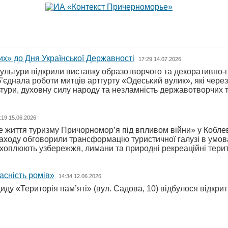
их» до Дня Української Державності
17:29 14.07.2026
культури відкрили виставку образотворчого та декоративно
’єднала роботи митців артгурту «Одеський вулик», які через 
ьтури, духовну силу народу та незламність державотворчих 
:19 15.06.2026
 життя туризму Причорномор’я під впливом війни» у Коблев
заходу обговорили трансформацію туристичної галузі в умова
хоплюють узбережжя, лимани та природні рекреаційні терит
часність ромів»
14:34 12.06.2026
ду «Територія пам’яті» (вул. Садова, 10) відбулося відкрит