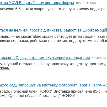
є на XXVI Всеукраїнську виставку-форум
18:53 01.06.2026
наукова бібліотека запрошує на головну книжкову подію рег
ться на великий простір дитинства, радості та щирих емоці
ливі» — це масштабне міське свято для дітей і родин із сі
овими ляльками, роботами-велетнями, подарунками, фарба
я вразить Одесу яскравим «Культурним стендапом»
10:28 22.05
Культурний стендап» — нову вражаючу концертну програму, я
ажень.
ого саду запрошує на виставку фоторобіт Георгія Гергаї 
граф, Почесний член НСФХУ. Виставка присвячена 85-річчю 
имці Одеської обласної організації НСФХУ.