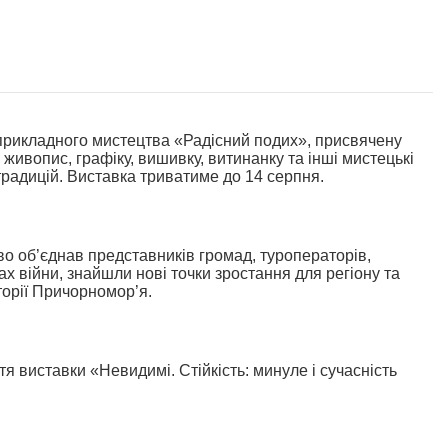
-прикладного мистецтва «Радісний подих», присвячену
живопис, графіку, вишивку, витинанку та інші мистецькі
традицій. Виставка триватиме до 14 серпня.
о об’єднав представників громад, туроператорів,
х війни, знайшли нові точки зростання для регіону та
орії Причорномор’я.
тя виставки «Невидимі. Стійкість: минуле і сучасність