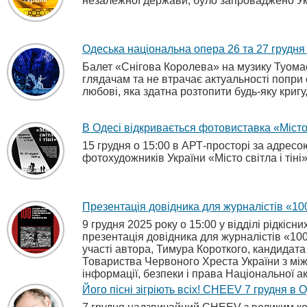
незалежної держави, було запроваджено Ука
Одеська національна опера 26 та 27 грудня
Балет «Снігова Королева» на музику Туомас
глядачам та не втрачає актуальності попри 
любові, яка здатна розтопити будь-яку кригу,
В Одесі відкривається фотовиставка «Місто с
15 грудня о 15:00 в АРТ-просторі за адресо
фотохудожників України «Місто світла і тіні»
Презентація довідника для журналістів «100
9 грудня 2025 року о 15:00 у відділі рідкіс
презентація довідника для журналістів «100 
участі автора, Тимура Короткого, кандидата
Товариства Червоного Хреста України з між
інформації, безпеки і права Національної а
Його пісні зігріють всіх! CHEEV 7 грудня в 