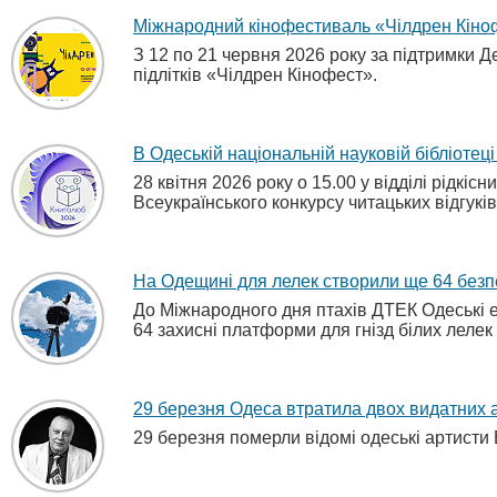
Міжнародний кінофестиваль «Чілдрен Кіноф
З 12 по 21 червня 2026 року за підтримки Д
підлітків «Чілдрен Кінофест».
В Одеській національній науковій бібліотец
28 квітня 2026 року о 15.00 у відділі рідкі
Всеукраїнського конкурсу читацьких відгукі
На Одещині для лелек створили ще 64 безп
До Міжнародного дня птахів ДТЕК Одеські е
64 захисні платформи для гнізд білих леле
29 березня Одеса втратила двох видатних а
29 березня померли відомі одеські артист