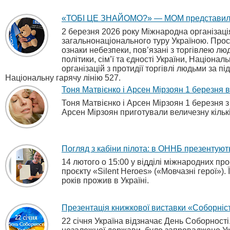
«ТОБІ ЦЕ ЗНАЙОМО?» — МОМ представила в 
2 березня 2026 року Міжнародна організац
загальнонаціонального туру Україною. Прос
ознаки небезпеки, пов’язані з торгівлею люд
політики, сім’ї та єдності України, Націона
організацій з протидії торгівлі людьми за 
Національну гарячу лінію 527.
Тоня Матвієнко і Арсен Мірзоян 1 березня ви
Тоня Матвієнко і Арсен Мірзоян 1 березня з
Арсен Мірзоян приготували величезну кіль
Погляд з кабіни пілота: в ОННБ презентують
14 лютого о 15:00 у відділі міжнародних пр
проєкту «Silent Heroes» («Мовчазні герої»). 
років прожив в Україні.
Презентація книжкової виставки «Соборність
22 січня Україна відзначає День Соборності.