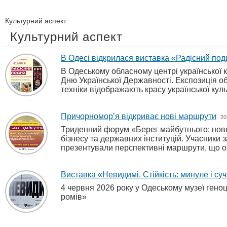
Культурний аспект
Культурний аспект
В Одесі відкрилася виставка «Радісний под
В Одеському обласному центрі української 
Дню Української Державності. Експозиція об
техніки відображають красу української кул
Причорномор’я відкриває нові маршрути
20
Триденний форум «Берег майбутнього: нове
бізнесу та державних інституцій. Учасники 
презентували перспективні маршрути, що о
Виставка «Невидимі. Стійкість: минуле і су
4 червня 2026 року у Одеському музеї геноци
ромів»