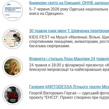
Книжкове свято на Одещині: ОННБ запрошу
5–7 червня 2026 року Одеська національна 
книга на Одещині».
30 травня парк імені Т. Шевченка перетвори
KIDS FEST на Мушлі «Маленькі. Вільні. Щас
спортивними локаціями, аніматорами, рост
багатьма сюрпризами.
Відверта і стильна Лєра Мандзюк 24 травн
24 травня о 18.00 у філармонії презентує «
блискучої імпровізації та найяскравіших вр
Галерея #ARTODESSA Літнього театру Міськ
Георгій Вікторович Гергая — одеський фото
проекту “ЕНСО”. Проект створено при підтр