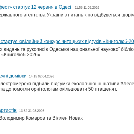
ест» стартує 12 червня в Одесі
11:58 11.05.2026
ержавного агентства України з питань кіно відбудеться щор
і стартує ювілейний конкурс читацьких відгуків «Книголюб-2
сних видань та рукописів Одеської національної наукової бібл
в «Книголюб-2026».
ечні домівки
14:15 02.04.2026
лектромережі підбили підсумки екологічної ініціативи #Лел
к та допомогли орнітологам окільцювати 50 пташенят.
ртистів
13:52 31.03.2026
и Володимир Комаров та Віллен Новак