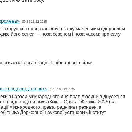
21 січня 1999 року.
Королева»
09:33 26.12.2025
, зворушує і повертає віру в казку маленьким і дорослим
 Адже його сенси — поза сезоном і поза часом: про силу
 обласної організації Національної спілки
сті відповіді на них»
12:07 08.12.2025
іотеки з нагоди Міжнародного дня прав людини відбудеться
і відповіді на них» (Київ – Одеса : Фенікс, 2025) за
ціації міжнародного права, радника президента
обітника Державної наукової установи «Інститут