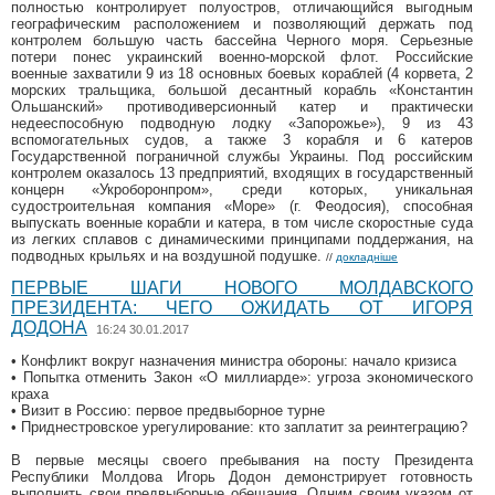
полностью контролирует полуостров, отличающийся выгодным
географическим расположением и позволяющий держать под
контролем большую часть бассейна Черного моря. Серьезные
потери понес украинский военно-морской флот. Российские
военные захватили 9 из 18 основных боевых кораблей (4 корвета, 2
морских тральщика, большой десантный корабль «Константин
Ольшанский» противодиверсионный катер и практически
недееспособную подводную лодку «Запорожье»), 9 из 43
вспомогательных судов, а также 3 корабля и 6 катеров
Государственной пограничной службы Украины. Под российским
контролем оказалось 13 предприятий, входящих в государственный
концерн «Укроборонпром», среди которых, уникальная
судостроительная компания «Море» (г. Феодосия), способная
выпускать военные корабли и катера, в том числе скоростные суда
из легких сплавов с динамическими принципами поддержания, на
подводных крыльях и на воздушной подушке.
//
докладніше
ПЕРВЫЕ ШАГИ НОВОГО МОЛДАВСКОГО
ПРЕЗИДЕНТА: ЧЕГО ОЖИДАТЬ ОТ ИГОРЯ
ДОДОНА
16:24 30.01.2017
• Конфликт вокруг назначения министра обороны: начало кризиса
• Попытка отменить Закон «О миллиарде»: угроза экономического
краха
• Визит в Россию: первое предвыборное турне
• Приднестровское урегулирование: кто заплатит за реинтеграцию?
В первые месяцы своего пребывания на посту Президента
Республики Молдова Игорь Додон демонстрирует готовность
выполнить свои предвыборные обещания. Одним своим указом от