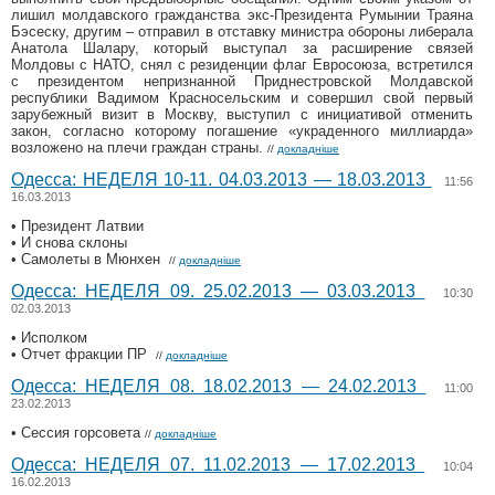
лишил молдавского гражданства экс-Президента Румынии Траяна
Бэсеску, другим – отправил в отставку министра обороны либерала
Анатола Шалару, который выступал за расширение связей
Молдовы с НАТО, снял с резиденции флаг Евросоюза, встретился
с президентом непризнанной Приднестровской Молдавской
республики Вадимом Красносельским и совершил свой первый
зарубежный визит в Москву, выступил с инициативой отменить
закон, согласно которому погашение «украденного миллиарда»
возложено на плечи граждан страны.
//
докладніше
Одесса: НЕДЕЛЯ 10-11. 04.03.2013 — 18.03.2013
11:56
16.03.2013
• Президент Латвии
• И снова склоны
• Самолеты в Мюнхен
//
докладніше
Одесса: НЕДЕЛЯ 09. 25.02.2013 — 03.03.2013
10:30
02.03.2013
• Исполком
• Отчет фракции ПР
//
докладніше
Одесса: НЕДЕЛЯ 08. 18.02.2013 — 24.02.2013
11:00
23.02.2013
• Сессия горсовета
//
докладніше
Одесса: НЕДЕЛЯ 07. 11.02.2013 — 17.02.2013
10:04
16.02.2013