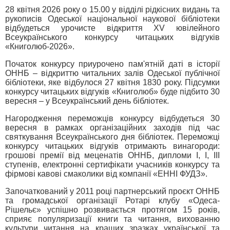
28 квітня 2026 року о 15.00 у відділі рідкісних видань та
рукописів Одеської національної наукової бібліотеки
відбудеться урочисте відкриття XV ювілейного
Всеукраїнського конкурсу читацьких відгуків
«Книголюб-2026».
Початок конкурсу приурочено пам'ятній даті в історії
ОННБ – відкриттю читальних залів Одеської публічної
бібліотеки, яке відбулося 27 квітня 1830 року. Підсумки
конкурсу читацьких відгуків «Книголюб» буде підбито 30
вересня – у Всеукраїнський день бібліотек.
Нагородження переможців конкурсу відбудеться 30
вересня в рамках організаційних заходів під час
святкування Всеукраїнського дня бібліотек. Переможці
конкурсу читацьких відгуків отримають винагороди:
грошові премії від меценатів ОННБ, дипломи І, І, ІІІ
ступенів, електронні сертифікати учасників конкурсу та
фірмові кавові смаколики від компанії «ЕННІ ФУДЗ».
Започаткований у 2011 році партнерський проєкт ОННБ
та громадської організації Ротарі клубу «Одеса-
Рішельє» успішно розвивається протягом 15 років,
сприяє популяризації книги та читання, вихованню
культури читання на кращих зразках української та