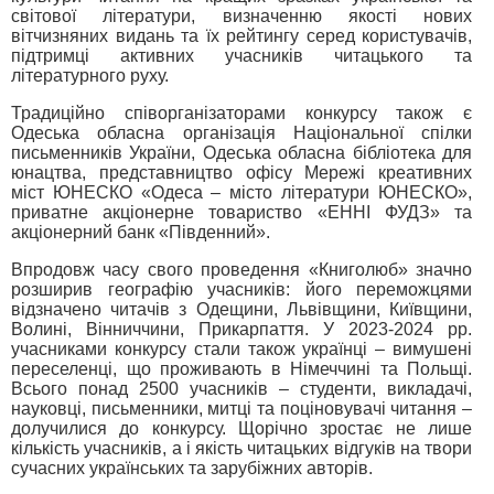
світової літератури, визначенню якості нових
вітчизняних видань та їх рейтингу серед користувачів,
підтримці активних учасників читацького та
літературного руху.
Традиційно співорганізаторами конкурсу також є
Одеська обласна організація Національної спілки
письменників України, Одеська обласна бібліотека для
юнацтва, представництво офісу Мережі креативних
міст ЮНЕСКО «Одеса – місто літератури ЮНЕСКО»,
приватне акціонерне товариство «ЕННІ ФУДЗ» та
акціонерний банк «Південний».
Впродовж часу свого проведення «Книголюб» значно
розширив географію учасників: його переможцями
відзначено читачів з Одещини, Львівщини, Київщини,
Волині, Вінниччини, Прикарпаття. У 2023-2024 рр.
учасниками конкурсу стали також українці – вимушені
переселенці, що проживають в Німеччині та Польщі.
Всього понад 2500 учасників – студенти, викладачі,
науковці, письменники, митці та поціновувачі читання –
долучилися до конкурсу. Щорічно зростає не лише
кількість учасників, а і якість читацьких відгуків на твори
сучасних українських та зарубіжних авторів.