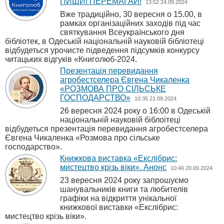
ПИШИ! ПЕРЕМАГАЙ!
13:52 24.09.2024
Вже традиційно, 30 вересня о 15.00, в
рамках організаційних заходів під час
святкування Всеукраїнського дня
бібліотек, в Одеській національній науковій бібліотеці
відбудеться урочисте підведення підсумків конкурсу
читацьких відгуків «Книголюб-2024.
Презентація перевидання
агробестселера Євгена Чикаленка
«РОЗМОВА ПРО СІЛЬСЬКЕ
ГОСПОДАРСТВО»
10:35 21.09.2024
26 вересня 2024 року о 16:00 в Одеській
національній науковій біблоітеці
відбудеться презентація перевидання агробестселера
Євгена Чикаленка «Розмова про сільське
господарство».
Книжкова виставка «Екслібрис:
мистецтво крізь віки». Анонс
10:46 20.09.2024
23 вересня 2024 року запрошуємо
шанувальників книги та любителів
графіки на відкриття унікальної
книжкової виставки «Екслібрис:
мистецтво крізь віки».