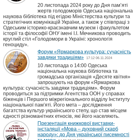
20 листопада 2024 року до Дня пам’яті
жертв голодоморів Одеська національна
наукова бібліотека під егідою Міністерства культури та
стратегічних комунікацій України, а також у співпраці з
Одеським історико-краєзнавчим музеєм і факультетом
історії та філософії ОНУ імені І.І. Мечникова проводить
круглий стіл «Голодомори в Україні: хронологія
геноциду».
Форум «Ярмаркова культура: сучасність
завдяки традиціям»
17:12 06.11.2024
10 листопада о 14:00 Одеська
національна наукова бібліотека та
громадська організація «Десяте квітня»
запрошують на форум «Ярмаркова
культура: сучасність завдяки традиціям». Форум
проводиться за підтримки Агентства ООН у справах
біженців і Першого міжрегіонального відділу Інституту
національної пам'яті. Його мета – дослідження
багатства культур українського степу, що став місцем
єдності різноманітних етносів, які його населяють.
Презентація книжкової виставки-
інсталяції «Мова – духовний скарб
народу»: до Дня української писемності