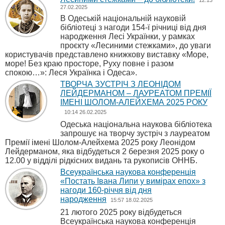
12:13
27.02.2025
В Одеській національній науковій
бібліотеці з нагоди 154-ї річниці від дня
народження Лесі Українки, у рамках
проєкту «Лесиними стежками», до уваги
користувачів представлено книжкову виставку «Море,
море! Без краю просторе, Руху повне і разом
спокою…»: Леся Українка і Одеса».
ТВОРЧА ЗУСТРІЧ З ЛЕОНІДОМ
ЛЕЙДЕРМАНОМ – ЛАУРЕАТОМ ПРЕМІЇ
ІМЕНІ ШОЛОМ-АЛЕЙХЕМА 2025 РОКУ
10:14 26.02.2025
Одеська національна наукова бібліотека
запрошує на творчу зустріч з лауреатом
Премії імені Шолом-Алейхема 2025 року Леонідом
Лейдерманом, яка відбудеться 2 березня 2025 року о
12.00 у відділі рідкісних видань та рукописів ОННБ.
Всеукраїнська наукова конференція
«Постать Івана Липи у вимірах епох» з
нагоди 160-річчя від дня
народження
15:57 18.02.2025
21 лютого 2025 року відбудеться
Всеукраїнська наукова конференція