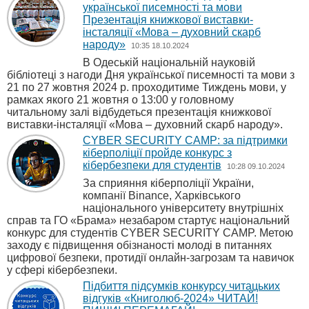
української писемності та мови
Презентація книжкової виставки-
інсталяції «Мова – духовний скарб
народу»
10:35 18.10.2024
В Одеській національній науковій
бібліотеці з нагоди Дня української писемності та мови з
21 по 27 жовтня 2024 р. проходитиме Тиждень мови, у
рамках якого 21 жовтня о 13:00 у головному
читальному залі відбудеться презентація книжкової
виставки-інсталяції «Мова – духовний скарб народу».
CYBER SECURITY CAMP: за підтримки
кіберполіції пройде конкурс з
кібербезпеки для студентів
10:28 09.10.2024
За сприяння кіберполіції України,
компанії Binance, Харківського
національного університету внутрішніх
справ та ГО «Брама» незабаром стартує національний
конкурс для студентів CYBER SECURITY CAMP. Метою
заходу є підвищення обізнаності молоді в питаннях
цифрової безпеки, протидії онлайн-загрозам та навичок
у сфері кібербезпеки.
Підбиття підсумків конкурсу читацьких
відгуків «Книголюб-2024» ЧИТАЙ!