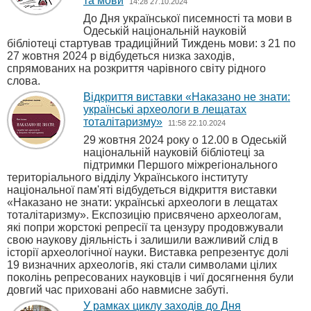
та мови
14:28 27.10.2024
До Дня української писемності та мови в
Одеській національній науковій
бібліотеці стартував традиційний Тиждень мови: з 21 по
27 жовтня 2024 р відбудеться низка заходів,
спрямованих на розкриття чарівного світу рідного
слова.
Відкриття виставки «Наказано не знати:
українські археологи в лещатах
тоталітаризму»
11:58 22.10.2024
29 жовтня 2024 року о 12.00 в Одеській
національній науковій бібліотеці за
підтримки Першого міжрегіонального
територіального відділу Українського інституту
національної пам'яті відбудеться відкриття виставки
«Наказано не знати: українські археологи в лещатах
тоталітаризму». Експозицію присвячено археологам,
які попри жорстокі репресії та цензуру продовжували
свою наукову діяльність і залишили важливий слід в
історії археологічної науки. Виставка репрезентує долі
19 визначних археологів, які стали символами цілих
поколінь репресованих науковців і чиї досягнення були
довгий час приховані або навмисне забуті.
У рамках циклу заходів до Дня