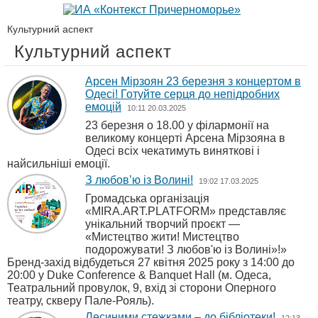
Культурний аспект
Культурний аспект
Арсен Мірзоян 23 березня з концертом в
Одесі! Готуйте серця до непідробних
емоцій
10:11 20.03.2025
23 березня о 18.00 у філармонії на
великому концерті Арсена Мірзояна в
Одесі всіх чекатимуть виняткові і
найсильніші емоції.
З любов’ю із Волині!
19:02 17.03.2025
Громадська організація
«MIRA.ART.PLATFORM» представляє
унікальний творчий проєкт —
«Мистецтво жити! Мистецтво
подорожувати! З любов'ю із Волині»!»
Бренд-захід відбудеться 27 квітня 2025 року з 14:00 до
20:00 у Duke Conference & Banquet Hall (м. Одеса,
Театральний провулок, 9, вхід зі сторони Оперного
театру, скверу Пале-Рояль).
Лесиними стежками – до бібліотеки!