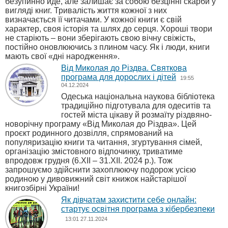
безупинно йде, але залишає за собою безцінні скарби у
вигляді книг. Тривалість життя кожної з них
визначається її читачами. У кожної книги є свій
характер, своя історія та шлях до серця. Хороші твори
не старіють – вони зберігають свою вічну свіжість,
постійно оновлюючись з плином часу. Як і люди, книги
мають свої «дні народження».
Від Миколая до Різдва. Святкова
програма для дорослих і дітей
19:55
04.12.2024
Одеська національна наукова бібліотека
традиційно підготувала для одеситів та
гостей міста цікаву й розмаїту різдвяно-
новорічну програму «Від Миколая до Різдва». Цей
проєкт родинного дозвілля, спрямований на
популяризацію книги та читання, згуртування сімей,
організацію змістовного відпочинку, триватиме
впродовж грудня (6.ХІІ – 31.ХІІ. 2024 р.). Тож
запрошуємо здійснити захоплюючу подорож усією
родиною у дивовижний світ книжок найстарішої
книгозбірні України!
Як дівчатам захистити себе онлайн:
стартує освітня програма з кібербезпеки
13:01 27.11.2024