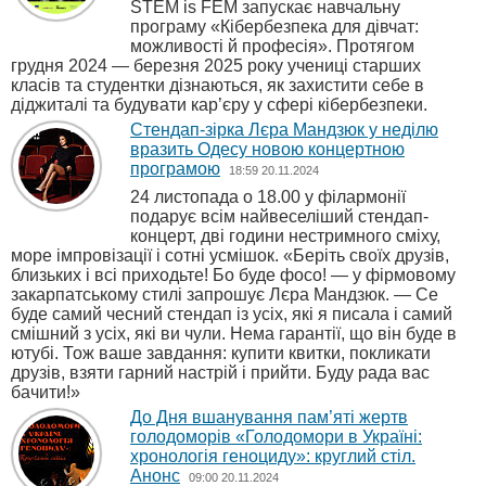
STEM is FEM запускає навчальну
програму «Кібербезпека для дівчат:
можливості й професія». Протягом
грудня 2024 — березня 2025 року учениці старших
класів та студентки дізнаються, як захистити себе в
діджиталі та будувати кар’єру у сфері кібербезпеки.
Стендап-зірка Лєра Мандзюк у неділю
вразить Одесу новою концертною
програмою
18:59 20.11.2024
24 листопада о 18.00 у філармонії
подарує всім найвеселіший стендап-
концерт, дві години нестримного сміху,
море імпровізації і сотні усмішок. «Беріть своїх друзів,
близьких і всі приходьте! Бо буде фосо! — у фірмовому
закарпатському стилі запрошує Лєра Мандзюк. — Се
буде самий чесний стендап із усіх, які я писала і самий
смішний з усіх, які ви чули. Нема гарантії, що він буде в
ютубі. Тож ваше завдання: купити квитки, покликати
друзів, взяти гарний настрій і прийти. Буду рада вас
бачити!»
До Дня вшанування пам’яті жертв
голодоморів «Голодомори в Україні:
хронологія геноциду»: круглий стіл.
Анонс
09:00 20.11.2024