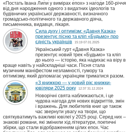
«Постать Івана Липи у вимірах епох» з нагоди 160-річчя
від дня народження одного з видатних ідеологів та
будівничих української державності, визначного
громадсько-політичного та державного діяча,
письменника, видавця, лікаря.
Сила духу і оптимізм: «Давня Казка»
презентує пісню та кліп «Будьмо» про
єдність українців
15:19 07.01.2025
Український гурт «Давня Казка»
презентує новий трек «Будьмо» та кліп
до нього — історію, яка надихає на віру в
краще навіть у найскладніші часи. Пісня стала
музичним маніфестом незламності, гумору та
оптимізму, який допомагає українцям триматися разом.
«З книжкою — у новий рік: книжки-
ювіляри 2025 року
12:37 31.12.2024
Новорічні свята наближаються, і це
чудова нагода для нових відкриттів, змін
і вражень. Для любителів книг це також
час звернути увагу на твори, що
святкуватимуть важливі ювілеї у 2025 році. Серед них –
знакові романи, які змінили хід літератури, поетичні
збірки, що стали відображенням цілих епох. Час