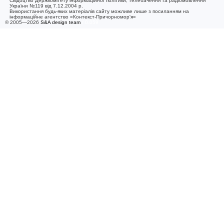
Свідоцтво Держкомітету інформаційної політики, телебачення та радіомовлення
України №119 від 7.12.2004 р.
Використання будь-яких матеріалів сайту можливе лише з посиланням на
інформаційне агентство «Контекст-Причорномор'я»
© 2005—2026
S&A design team
/ 0.059