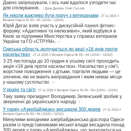
Давно запрошували, і ось нам вдалося узгодити час
для спілкування.
/ Дора Дукова. Олег Суслов
Як ніколи важливо бути поруч з ветеранами
27.11.2025 //
Вечірня Одеса № 93—94 (11541—11542)
Юрій Дегас взяв участь у дискусійній панелі фітнес-
форуму: «Адаптивні та інклюзивні», який відбувся в
Києві за підтримки Міністерства у справах ветеранів
України та ГО «СТРУМ».
/ -
Одеська область долучається до акції «16 днів проти
насильства»
27.11.2025 // Вечірня Одеса № 93—94 (11541—11542)
З 25 листопада до 10 грудня в усьому світі проходить
акція «16 днів проти насильства». Насильство у сім’ї,
жорстоке поводження з дітьми, торгівля людьми — це
злочини, які не мають виправдання і яким немає місця
у нашому суспільстві.
/ -
У країні та світі
27.11.2025 // Вечірня Одеса № 93—94 (11541—11542)
Таку заяву президент Володимир Зеленський зробив у
зверненні до українського народу.
/ -
У парку «Азербайджан» висадили 300 дерев
27.11.2025 //
Вечірня Одеса № 93—94 (11541—11542)
Минулими вихідними азербайджанська діаспора Одеси
разом із представниками міської влади висадила понад
300 дерев у парку «Азербайджан», що знаходиться на