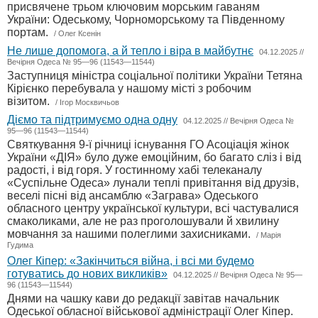
присвячене трьом ключовим морським гаваням
України: Одеському, Чорноморському та Південному
портам.
/ Олег Ксенін
Не лише допомога, а й тепло і віра в майбутнє
04.12.2025 //
Вечірня Одеса № 95—96 (11543—11544)
Заступниця міністра соціальної політики України Тетяна
Кірієнко перебувала у нашому місті з робочим
візитом.
/ Ігор Москвичьов
Діємо та підтримуємо одна одну
04.12.2025 // Вечірня Одеса №
95—96 (11543—11544)
Святкування 9-ї річниці існування ГО Асоціація жінок
України «ДІЯ» було дуже емоційним, бо багато сліз і від
радості, і від горя. У гостинному хабі телеканалу
«Суспільне Одеса» лунали теплі привітання від друзів,
веселі пісні від ансамблю «Заграва» Одеського
обласного центру української культури, всі частувалися
смаколиками, але не раз проголошували й хвилину
мовчання за нашими полеглими захисниками.
/ Марія
Гудима
Олег Кіпер: «Закінчиться війна, і всі ми будемо
готуватись до нових викликів»
04.12.2025 // Вечірня Одеса № 95—
96 (11543—11544)
Днями на чашку кави до редакції завітав начальник
Одеської обласної військової адміністрації Олег Кіпер.