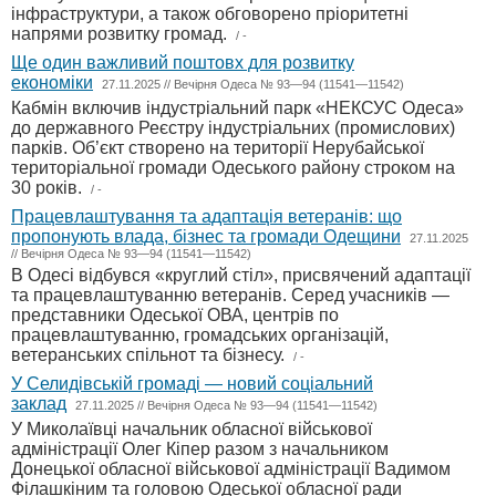
інфраструктури, а також обговорено пріоритетні
напрями розвитку громад.
/ -
Ще один важливий поштовх для розвитку
економіки
27.11.2025 // Вечірня Одеса № 93—94 (11541—11542)
Кабмін включив індустріальний парк «НЕКСУС Одеса»
до державного Реєстру індустріальних (промислових)
парків. Об’єкт створено на території Нерубайської
територіальної громади Одеського району строком на
30 років.
/ -
Працевлаштування та адаптація ветеранів: що
пропонують влада, бізнес та громади Одещини
27.11.2025
// Вечірня Одеса № 93—94 (11541—11542)
В Одесі відбувся «круглий стіл», присвячений адаптації
та працевлаштуванню ветеранів. Серед учасників —
представники Одеської ОВА, центрів по
працевлаштуванню, громадських організацій,
ветеранських спільнот та бізнесу.
/ -
У Селидівській громаді — новий соціальний
заклад
27.11.2025 // Вечірня Одеса № 93—94 (11541—11542)
У Миколаївці начальник обласної військової
адміністрації Олег Кіпер разом з начальником
Донецької обласної військової адміністрації Вадимом
Філашкіним та головою Одеської обласної ради