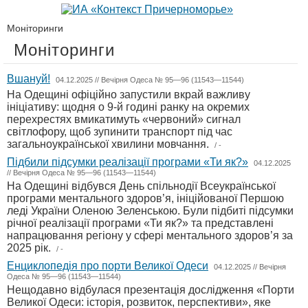
Моніторинги
Моніторинги
Вшануй!
04.12.2025 // Вечірня Одеса № 95—96 (11543—11544)
На Одещині офіційно запустили вкрай важливу
ініціативу: щодня о 9-й годині ранку на окремих
перехрестях вмикатимуть «червоний» сигнал
світлофору, щоб зупинити транспорт під час
загальноукраїнської хвилини мовчання.
/ -
Підбили підсумки реалізації програми «Ти як?»
04.12.2025
// Вечірня Одеса № 95—96 (11543—11544)
На Одещині відбувся День спільнодії Всеукраїнської
програми ментального здоров’я, ініційованої Першою
леді України Оленою Зеленською. Були підбиті підсумки
річної реалізації програми «Ти як?» та представлені
напрацювання регіону у сфері ментального здоров’я за
2025 рік.
/ -
Енциклопедія про порти Великої Одеси
04.12.2025 // Вечірня
Одеса № 95—96 (11543—11544)
Нещодавно відбулася презентація дослідження «Порти
Великої Одеси: історія, розвиток, перспективи», яке