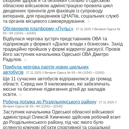
охорони здоров’я та безпеки» спільно з Одеською
обласною військовою адміністрацією провела цикл
дводенних тренінгів для фахівців із супроводу
ветеранів, для працівників ЦНАПів, соціальних служб
та органів місцевого самоврядування.
/ -
Обговорили платформу «Пульс»
27.11.2025 // Вечірня Одеса №
93—94 (11541—11542)
Відбулася чергова зустріч представників ОВА та
підприємців у форматі «Діалог влади з бізнесом». Захід
традиційно пройшов у формі відкритої дискусії. Провів
його заступник начальника Одеської ОВА Дмитро
Радулов.
/ -
Прибула чергова партія нових шкільних
автобусів
27.11.2025 // Вечірня Одеса № 93—94 (11541—11542)
Ще 11 сучасних автобусів відправилися до громад
області. Серед них 9 інклюзивних, які забезпечать
якісне та безпечне підвезення дітей до закладів
освіти.
/ -
Робоча поїздка до Роздільнянського району
27.11.2025 //
Вечірня Одеса № 93—94 (11541—11542)
Заступник начальника Одеської обласної військової
адміністрації Олексій Химченко здійснив робочий візит
до Роздільнянського району, під час якого було
оглянуто ключові об’єкти спортивної та соціальної