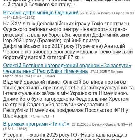
4-й станції Великого Фонтану.
/ -
Вітаємо дефлімпійців Одещини!
27.11.2025 // Вечірня Одеса № 93
—94 (11541—11542)
На XXV літніх Дефлімпійських іграх у Токіо спортсмен
Одеського регіонального центру «Інваспорт» з греко-
римської та вільної боротьби, чемпіон Дефлімпійських
ігор 2021 року (Бразилія), срібний призер
Дефлімпійських ігор 2017 року (Туреччина) Анатолій
Червоненко виборов бронзову медаль у греко-римській
боротьбі у ваговій категорії 87 кг.
/ -
Олексій Ботвінов нагороджений орденом «За заслуги»
Федеративної Республіки Німеччина
27.11.2025 // Вечірня
Одеса № 93—94 (11541—11542)
Відомий одеський піаніст Олексій Ботвінов протягом
трьох десятиліть присвячує себе розвитку культурних та
інтелектуальних зв’язків між Україною та Німеччиною.
Днями його було нагороджено Федеральним Хрестом
на стрічці Ордена «За заслуги» Федеративної
Республіки Німеччина, повідомляє Посольство ФРН у
Швейцарії.
/ Олег КСЕНІН
В рамках програми «Ти як?»
27.11.2025 // Вечірня Одеса № 93—94
(11541—11542)
У серпні — жовтні 2025 року ГО «Національна рада з