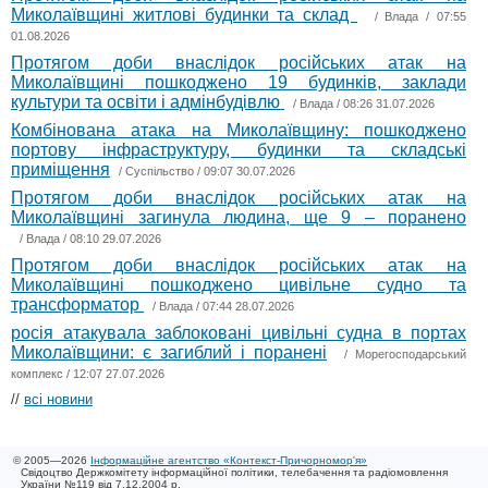
Миколаївщині житлові будинки та склад
/
Влада
/ 07:55
01.08.2026
Протягом доби внаслідок російських атак на
Миколаївщині пошкоджено 19 будинків, заклади
культури та освіти і адмінбудівлю
/
Влада
/ 08:26 31.07.2026
Комбінована атака на Миколаївщину: пошкоджено
портову інфраструктуру, будинки та складські
приміщення
/
Суспільство
/ 09:07 30.07.2026
Протягом доби внаслідок російських атак на
Миколаївщині загинула людина, ще 9 – поранено
/
Влада
/ 08:10 29.07.2026
Протягом доби внаслідок російських атак на
Миколаївщині пошкоджено цивільне судно та
трансформатор
/
Влада
/ 07:44 28.07.2026
росія атакувала заблоковані цивільні судна в портах
Миколаївщини: є загиблий і поранені
/
Морегосподарський
комплекс
/ 12:07 27.07.2026
//
всі новини
© 2005—2026
Інформаційне агентство «Контекст-Причорномор'я»
Свідоцтво Держкомітету інформаційної політики, телебачення та радіомовлення
України №119 від 7.12.2004 р.