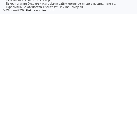
України №119 від 7.12.2004 р.
Використання будь-яких матеріалів сайту можливе лише з посиланням на
інформаційне агентство «Контекст-Причорномор'я»
© 2005—2026
S&A design team
/ 0.007