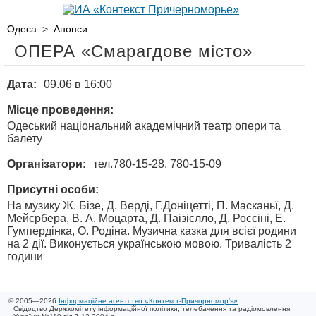
Одеса
>
Анонси
ОПЕРА «Смарагдове місто»
Дата:
09.06 в 16:00
Місце проведення:
Одеський національний академічний театр опери та
балету
Організатори:
тел.780-15-28, 780-15-09
Присутні особи:
На музику Ж. Бізе, Д. Верді, Г.Доніцетті, П. Масканьї, Д.
Мейєрбера, В. А. Моцарта, Д. Паізієлло, Д. Россіні, Е.
Гумпердінка, О. Родіна. Музична казка для всієї родини
на 2 дії. Виконується українською мовою. Тривалість 2
години
© 2005—2026
Інформаційне агентство «Контекст-Причорномор'я»
Свідоцтво Держкомітету інформаційної політики, телебачення та радіомовлення