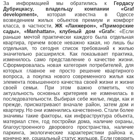
За информацией мы обратились к
Гердасу
Дубрицкасу, владельцу компании «Graf
development»,
которая известна в Одессе
возведением жилых объектов премиум и комфорт
класса, в частности,
ЖК «Ланжерон», «Приморские
сады», «Manhattan», клубный дом «Graf»
: «Если
раньше мечтой практически каждого была отдельная
квартира, причем вовсе неважно какая, но лишь бы
отдельная, то сегодня список требований к жилью
значительно расширился. Как показывает практика,
изменилось само представление о качестве жизни.
Сформировалась новая категория потребителей, для
которых главное не просто решение квартирного
вопроса, а покупка нового современного жилья как
элемента повышенного качества своей жизни и жизни
своей семьи. При этом важно отметить, что
актуальность основных критериев не изменилась в
последовательности. Выбирая себе жилье, люди, как и
прежде, присматривают вначале район, затем дом и
квартиру. Но они изменились качественно. Стали более
значимы такие факторы, как инфраструктура объекта,
материал стен, год постройки дома, наличие охраны,
благоустроенного дворового пространства, наличие
паркинга, экологические характеристики района и,
конечно же, социальный статус жильцов. Если говорить