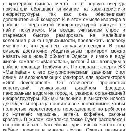
о критериях выбора места, то в первую очередь
покупатели обращают внимание на характеристики
инфраструктуры, так как она обеспечивает
дополнительный комфорт. И в этом смысле квартира в
районе с неразвитой инфраструктурой рискует не
найти покупателя. Мы всегда учитываем спрос и
стараемся быстро реагировать на малейшие
колебания рынка недвижимости, предложить человеку
именно то, что для него актуально сегодня. В этом
смысле достаточно убедительным примером можно
назвать наш новый объект в Одессе, я имею в виду
жилой комплекс «Manhattan», который мы возводим в
районе площади Толбухина». По словам эксперта ЖК
«Manhattan» с его футуристическими зданиями стал
одним из вдохновляющих факторов для архитекторов
«Graf development». Он отличается прочностью
конструкций, уникальным дизайном фасадов,
панорамным видом на город и, главное, организацией
инфраструктуры. Как мы выяснили, в высотках нового
для Одессы образца появится всё необходимое, чтобы
полностью удовлетворить повседневные потребности
их жителей: магазины, аптеки, кофейни, салоны
красоты. В жилом комплексе также будет расположен
спортивный зал с бассейном, туристическое агентство,
кабинет юриста и многое другое. Однако развитая