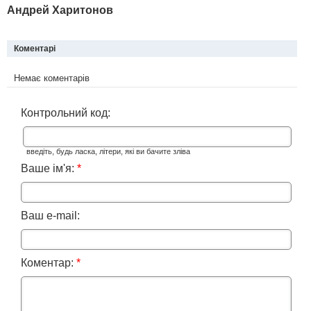
Андрей Харитонов
Коментарі
Немає коментарів
Контрольний код:
введіть, будь ласка, літери, які ви бачите зліва
Ваше ім'я:
*
Ваш e-mail:
Коментар:
*