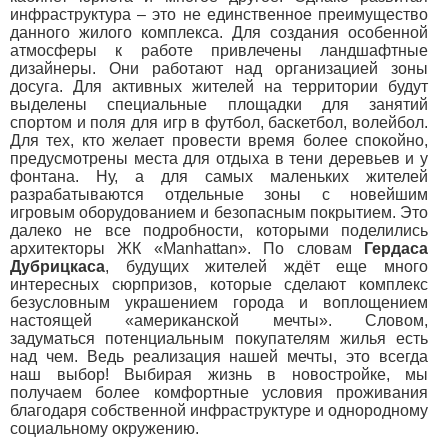
инфраструктура – это не единственное преимущество
данного жилого комплекса. Для создания особенной
атмосферы к работе привлечены ландшафтные
дизайнеры. Они работают над организацией зоны
досуга. Для активных жителей на территории будут
выделены специальные площадки для занятий
спортом и поля для игр в футбол, баскетбол, волейбол.
Для тех, кто желает провести время более спокойно,
предусмотрены места для отдыха в тени деревьев и у
фонтана. Ну, а для самых маленьких жителей
разрабатываются отдельные зоны с новейшим
игровым оборудованием и безопасным покрытием. Это
далеко не все подробности, которыми поделились
архитекторы ЖК «Manhattan». По словам
Гердаса
Дубрицкаса
, будущих жителей ждёт еще много
интересных сюрпризов, которые сделают комплекс
безусловным украшением города и воплощением
настоящей «американской мечты». Словом,
задуматься потенциальным покупателям жилья есть
над чем. Ведь реализация нашей мечты, это всегда
наш выбор! Выбирая жизнь в новостройке, мы
получаем более комфортные условия проживания
благодаря собственной инфраструктуре и однородному
социальному окружению.