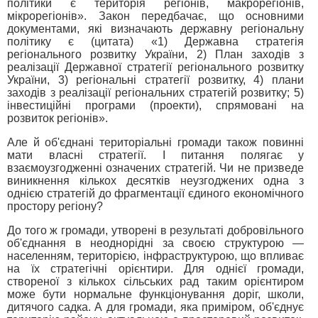
політики є територія регіонів, макрорегіонів,
мікрорегіонів». Закон передбачає, що основними
документами, які визначають державну регіональну
політику є (цитата) «1) Державна стратегія
регіонального розвитку України, 2) План заходів з
реалізації Державної стратегії регіонального розвитку
України, 3) регіональні стратегії розвитку, 4) плани
заходів з реалізації регіональних стратегій розвитку; 5)
інвестиційні програми (проекти), спрямовані на
розвиток регіонів».
Але й об'єднані територіальні громади також повинні
мати власні стратегії. І питання полягає у
взаємоузгодженні означених стратегій. Чи не призведе
виникнення кількох десятків неузгоджених одна з
однією стратегій до фрагментації єдиного економічного
простору регіону?
До того ж громади, утворені в результаті добровільного
об'єднання в неоднорідні за своєю структурою —
населенням, територією, інфраструктурою, що впливає
на їх стратегічні орієнтири. Для однієї громади,
створеної з кількох сільських рад таким орієнтиром
може бути нормальне функціонування доріг, школи,
дитячого садка. А для громади, яка приміром, об'єднує