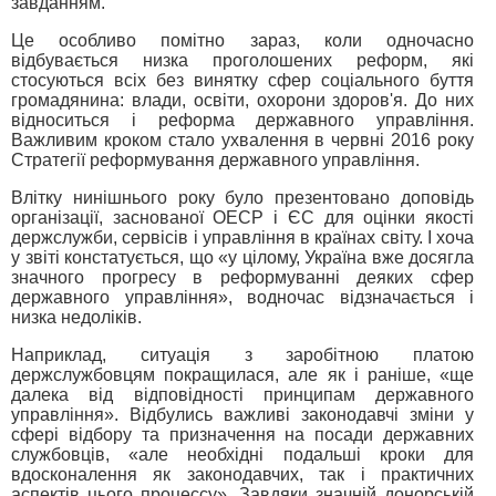
завданням.
Це особливо помітно зараз, коли одночасно
відбувається низка проголошених реформ, які
стосуються всіх без винятку сфер соціального буття
громадянина: влади, освіти, охорони здоров'я. До них
відноситься і реформа державного управління.
Важливим кроком стало ухвалення в червні 2016 року
Стратегії реформування державного управління.
Влітку нинішнього року було презентовано доповідь
організації, заснованої OECР і ЄС для оцінки якості
держслужби, сервісів і управління в країнах світу. І хоча
у звіті констатується, що «у цілому, Україна вже досягла
значного прогресу в реформуванні деяких сфер
державного управління», водночас відзначається і
низка недоліків.
Наприклад, ситуація з заробітною платою
держслужбовцям покращилася, але як і раніше, «ще
далека від відповідності принципам державного
управління». Відбулись важливі законодавчі зміни у
сфері відбору та призначення на посади державних
службовців, «але необхідні подальші кроки для
вдосконалення як законодавчих, так і практичних
аспектів цього процессу». Завдяки значній донорській