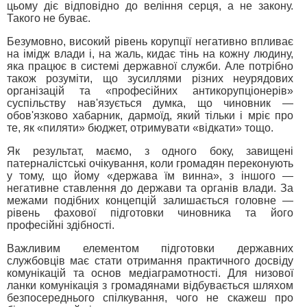
цьому діє відповідно до веління серця, а не закону.
Такого не буває.
Безумовно, високий рівень корупції негативно впливає
на імідж влади і, на жаль, кидає тінь на кожну людину,
яка працює в системі державної служби. Але потрібно
також розуміти, що зусиллями різних неурядових
організацій та «професійних антикорупціонерів»
суспільству нав'язується думка, що чиновник —
обов'язково хабарник, дармоїд, який тільки і мріє про
те, як «пиляти» бюджет, отримувати «відкати» тощо.
Як результат, маємо, з одного боку, завищені
патерналістські очікування, коли громадян переконують
у тому, що йому «держава їм винна», з іншого —
негативне ставлення до держави та органів влади. За
межами подібних концепцій залишається головне —
рівень фахової підготовки чиновника та його
професійні здібності.
Важливим елементом підготовки державних
службовців має стати отримання практичного досвіду
комунікацій та основ медіаграмотності. Для низової
ланки комунікація з громадянами відбувається шляхом
безпосереднього спілкування, чого не скажеш про