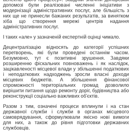
допомозі були реалізовані численні ініціативи з
модернізації адміністративних послуг, але більшість з
них ще не принесли бажаних результатів, за винятком
хіба що створення мережі центрів надання
адміністративних послуг.
І таких «але» у зазначеній експертній оцінці чимало.
Децентралізацію відносять до категорії успішних
перетворень, які були проведені останнім часом.
Безумовно, тут є позитивні зрушення. Завдяки
розширенню фіскальних повноважень і як наслідок,
зацікавленості місцевої влади у збільшенні податкових
і неподаткових надходжень зросли власні доходи
місцевих бюджетів. А збільшення фінансової
спроможності територіальних громад дозволило
вирішити питання щодо ремонту доріг, будівництва або
реконструкції соціально важливих об'єктів.
Разом з тим, означені процеси вплинули і на стан
державної служби і служби в органах місцевого
самоврядування, сформулювали якісно нові вимоги
для них, а також до рівня підготовки державних
службовців.