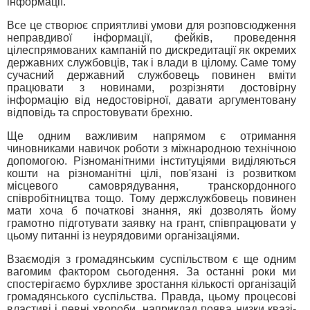
інформації.
Все це створює сприятливі умови для розповсюдження
неправдивої інформації, фейків, проведення
цілеспрямованих кампаній по дискредитації як окремих
державних службовців, так і влади в цілому. Саме тому
сучасний державний службовець повинен вміти
працювати з новинами, розрізняти достовірну
інформацію від недостовірної, давати аргументовану
відповідь та спростовувати брехню.
Ще одним важливим напрямом є отримання
чиновниками навичок роботи з міжнародною технічною
допомогою. Різноманітними інституціями виділяються
кошти на різноманітні цілі, пов'язані із розвитком
місцевого самоврядування, транскордонного
співробітництва тощо. Тому держслужбовець повинен
мати хоча б початкові знання, які дозволять йому
грамотно підготувати заявку на грант, співпрацювати у
цьому питанні із неурядовими організаціями.
Взаємодія з громадянським суспільством є ще одним
вагомим фактором сьогодення. За останні роки ми
спостерігаємо бурхливе зростання кількості організацій
громадянського суспільства. Правда, цьому процесові
властиві і певні хвороби, наприклад поява низки квазі-