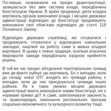
По-перше, незважаючи на процес децентралізації,
залишається без змін система влади, передбачена
Конституцією України. В країні продовжує діяти владна
вертикаль органів виконавчої влади. І місцеві державні
адміністрації відповідно до Конституції продовжують
виконувати свої обов'язки відповідно до статті 119
Основного Закону.
Відповідно державні службовці, які готувалися і
продовжують готуватися у відповідних навчальних
закладах, націлені на роботу саме в межах владної
вертикалі. В цьому є певна традиція, оскільки класична
бюрократія завжди передбачала ієрархію прийняття
рішень.
В той же час процес об'єднання територіальних громад
вже де-факто руйнує цю вертикаль. Бо є випадки, коли
до складу нової ОТГ входять всі громади району, є
випадки, коли до них приєднуються громади інших
районів. Як в таких умовах місцеві державні
адміністрації мають виконувати норми Конституції, які є
нормами прямої дії? А саме, забезпечувати законність
та правопорядок, виконання регіональних програм
соціально-економічного та культурного розвитку тощо.