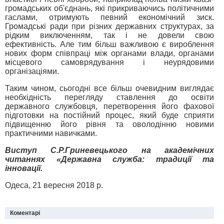
громадських об'єднань, які прикриваючись політичними
гаслами, отримують певний економічний зиск.
Громадські ради при різних державних структурах, за
рідким виключенням, так і не довели свою
ефективність. Але тим більш важливою є вироблення
нових форм співпраці між органами влади, органами
місцевого самоврядування і неурядовими
організаціями.
Таким чином, сьогодні все більш очевидним виглядає
необхідність перегляду ставлення до освіти
державного службовця, перетворення його фахової
підготовки на постійний процес, який буде сприяти
підвищенню його рівня та оволодінню новими
практичними навичками.
Виступ С.Р.Гриневецького на академічних
читаннях «Державна служба: традиції та
інновації.
Одеса, 21 вересня 2018 р.
Коментарі