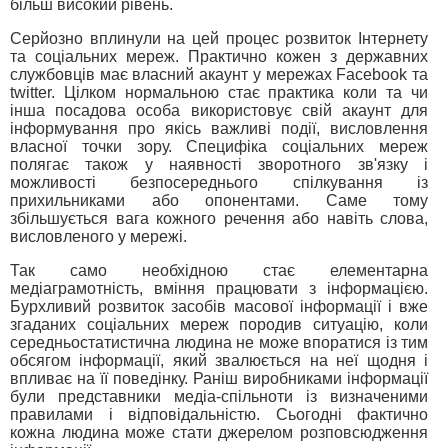
більш високий рівень.
Серйозно вплинули на цей процес розвиток Інтернету
та соціальних мереж. Практично кожен з державних
службовців має власний акаунт у мережах Facebook та
twitter. Цілком нормальною стає практика коли та чи
інша посадова особа використовує свій акаунт для
інформування про якісь важливі події, висловлення
власної точки зору. Специфіка соціальних мереж
полягає також у наявності зворотного зв'язку і
можливості безпосереднього спілкування із
прихильниками або опонентами. Саме тому
збільшується вага кожного речення або навіть слова,
висловленого у мережі.
Так само необхідною стає елементарна
медіаграмотність, вміння працювати з інформацією.
Бурхливий розвиток засобів масової інформації і вже
згаданих соціальних мереж породив ситуацію, коли
середньостатистична людина не може впоратися із тим
обсягом інформації, який звалюється на неї щодня і
впливає на її поведінку. Раніш виробниками інформації
були представники медіа-спільноти із визначеними
правилами і відповідальністю. Сьогодні фактично
кожна людина може стати джерелом розповсюдження