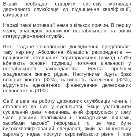
Вкрай необхідно створити систему мотивації
державного службовця до підвищення кваліфікації,
самоосвіти.
Наразі такої мотивації нема з кількох причин. В першу
чергу, внаслідок політичної нестабільності та зміни
статусу державної служби.
Вже згадане соціологічне дослідження представляє
таку картину. Абсолютна більшість респондентів —
працівників об'єднаних територіальних громад (75%)
вбачають основні труднощі поточної діяльності у
нестабільності законодавства. Решта проблем
згадувалася значно рідше. Наступними йдуть брак
власних коштів (32%), пасивність населення (32%),
відсутність адекватного фінансування делегованих
повноважень (31%).
Свій вплив на роботу державних службовців чинить і
ставлення до них у суспільстві. Якщо узагальнити
суспільний ідеал чиновника, який формується у тому
числі різними політиками і громадськими діячами,
засобами масової інформації то це має бути
висококваліфікований спеціаліст, який за мінімальну
зарплату надає послуги європейського рівня. І при