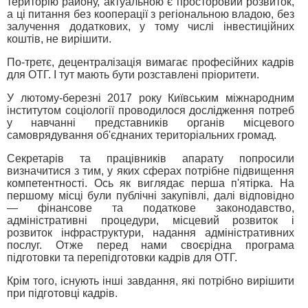
територію району, актуальною є просторовий розвиток,
а ці питання без кооперації з регіональною владою, без
залучення додаткових, у тому числі інвестиційних
коштів, не вирішити.
По-третє, децентралізація вимагає професійних кадрів
для ОТГ. І тут мають бути розставлені пріоритети.
У лютому-березні 2017 року Київським міжнародним
інститутом соціології проводилося дослідження потреб
у навчанні представників органів місцевого
самоврядування об'єднаних територіальних громад.
Секретарів та працівників апарату попросили
визначитися з тим, у яких сферах потрібне підвищення
компетентності. Ось як виглядає перша п'ятірка. На
першому місці були публічні закупівлі, далі відповідно
— фінансове та податкове законодавство,
адміністративні процедури, місцевий розвиток і
розвиток інфраструктури, надання адміністративних
послуг. Отже перед нами своєрідна програма
підготовки та перепідготовки кадрів для ОТГ.
Крім того, існують інші завдання, які потрібно вирішити
при підготовці кадрів.