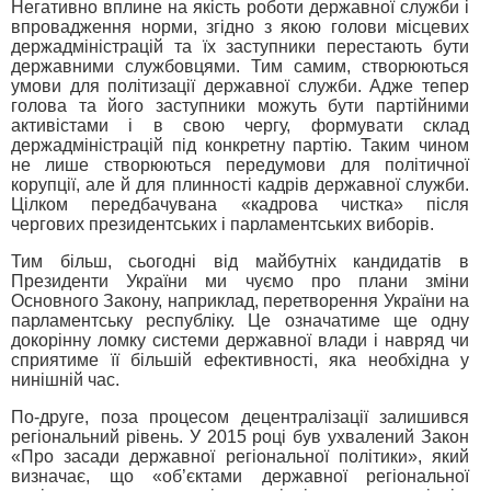
Негативно вплине на якість роботи державної служби і
впровадження норми, згідно з якою голови місцевих
держадміністрацій та їх заступники перестають бути
державними службовцями. Тим самим, створюються
умови для політизації державної служби. Адже тепер
голова та його заступники можуть бути партійними
активістами і в свою чергу, формувати склад
держадміністрацій під конкретну партію. Таким чином
не лише створюються передумови для політичної
корупції, але й для плинності кадрів державної служби.
Цілком передбачувана «кадрова чистка» після
чергових президентських і парламентських виборів.
Тим більш, сьогодні від майбутніх кандидатів в
Президенти України ми чуємо про плани зміни
Основного Закону, наприклад, перетворення України на
парламентську республіку. Це означатиме ще одну
докорінну ломку системи державної влади і навряд чи
сприятиме її більшій ефективності, яка необхідна у
нинішній час.
По-друге, поза процесом децентралізації залишився
регіональний рівень. У 2015 році був ухвалений Закон
«Про засади державної регіональної політики», який
визначає, що «об’єктами державної регіональної