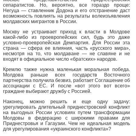
сепаратистов. Но, вероятно, все гораздо проще:
Негуца — ставленник Додона и его отстранение даст
возможность повлиять на результаты волеизъявления
молдавских мигрантов в России.
Москву не устраивает приход к власти в Молдове
какой-либо из проевропейских сил, будь это даже
условно-проевропейская Демпартия. Для России эта
страна — сфера ее влияния, часть «русского мира»,
несмотря на то, что молдаване — не славяне и не
входят в официальное число «братских» народов.
Кремлю также нужна маленькая моральная победа.
Молдова раньше всех государств Восточного
партнерства получила безвиз, работает Соглашение об
ассоциации с ЕС. И после «вот этого вот всего»
граждане выбирают дружбу с Россией.
Наконец, можно решить и еще одну задачу:
урегулировать длительный приднестровский конфликт
на выгодных России условиях путем трансформации
Молдовы в федерацию с широкими правами для
Приднестровья и Гагаузии. Чем не идеальная модель
для урегулирования «украинского конфликта»?