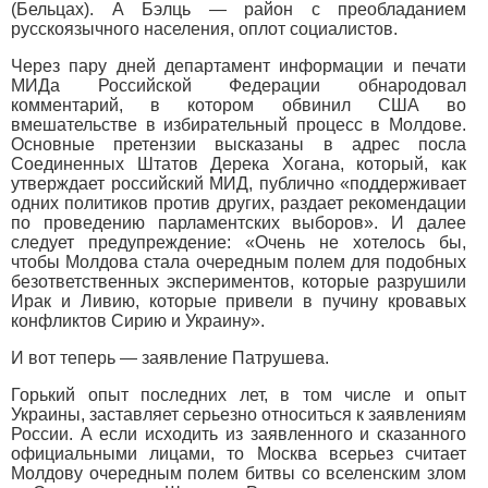
(Бельцах). А Бэлць — район с преобладанием
русскоязычного населения, оплот социалистов.
Через пару дней департамент информации и печати
МИДа Российской Федерации обнародовал
комментарий, в котором обвинил США во
вмешательстве в избирательный процесс в Молдове.
Основные претензии высказаны в адрес посла
Соединенных Штатов Дерека Хогана, который, как
утверждает российский МИД, публично «поддерживает
одних политиков против других, раздает рекомендации
по проведению парламентских выборов». И далее
следует предупреждение: «Очень не хотелось бы,
чтобы Молдова стала очередным полем для подобных
безответственных экспериментов, которые разрушили
Ирак и Ливию, которые привели в пучину кровавых
конфликтов Сирию и Украину».
И вот теперь — заявление Патрушева.
Горький опыт последних лет, в том числе и опыт
Украины, заставляет серьезно относиться к заявлениям
России. А если исходить из заявленного и сказанного
официальными лицами, то Москва всерьез считает
Молдову очередным полем битвы со вселенским злом