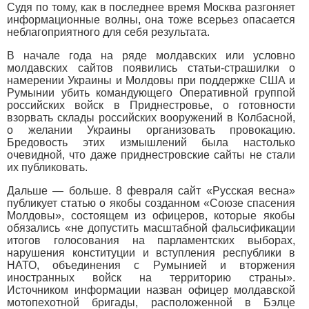
Судя по тому, как в последнее время Москва разгоняет
информационные волны, она тоже всерьез опасается
неблагоприятного для себя результата.
В начале года на ряде молдавских или условно
молдавских сайтов появились статьи-страшилки о
намерении Украины и Молдовы при поддержке США и
Румынии убить командующего Оперативной группой
российских войск в Приднестровье, о готовности
взорвать склады российских вооружений в Колбасной,
о желании Украины организовать провокацию.
Бредовость этих измышлений была настолько
очевидной, что даже приднестровские сайты не стали
их публиковать.
Дальше — больше. 8 февраля сайт «Русская весна»
публикует статью о якобы созданном «Союзе спасения
Молдовы», состоящем из офицеров, которые якобы
обязались «не допустить масштабной фальсификации
итогов голосования на парламентских выборах,
нарушения конституции и вступления республики в
НАТО, объединения с Румынией и вторжения
иностранных войск на территорию страны».
Источником информации назван офицер молдавской
мотопехотной бригады, расположенной в Бэлце