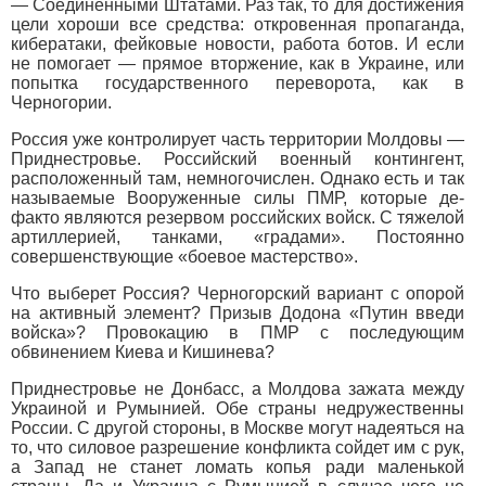
— Соединенными Штатами. Раз так, то для достижения
цели хороши все средства: откровенная пропаганда,
кибератаки, фейковые новости, работа ботов. И если
не помогает — прямое вторжение, как в Украине, или
попытка государственного переворота, как в
Черногории.
Россия уже контролирует часть территории Молдовы —
Приднестровье. Российский военный контингент,
расположенный там, немногочислен. Однако есть и так
называемые Вооруженные силы ПМР, которые де-
факто являются резервом российских войск. С тяжелой
артиллерией, танками, «градами». Постоянно
совершенствующие «боевое мастерство».
Что выберет Россия? Черногорский вариант с опорой
на активный элемент? Призыв Додона «Путин введи
войска»? Провокацию в ПМР с последующим
обвинением Киева и Кишинева?
Приднестровье не Донбасс, а Молдова зажата между
Украиной и Румынией. Обе страны недружественны
России. С другой стороны, в Москве могут надеяться на
то, что силовое разрешение конфликта сойдет им с рук,
а Запад не станет ломать копья ради маленькой