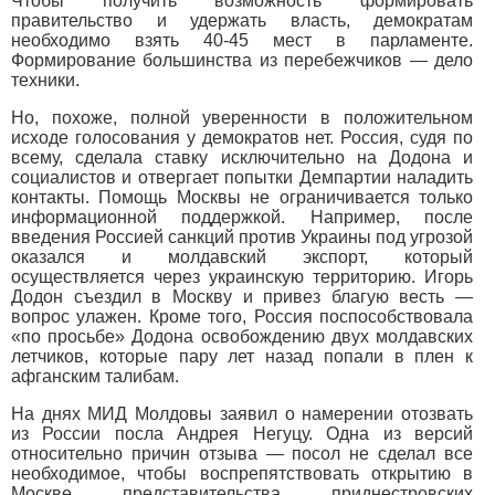
Чтобы получить возможность формировать
правительство и удержать власть, демократам
необходимо взять 40-45 мест в парламенте.
Формирование большинства из перебежчиков — дело
техники.
Но, похоже, полной уверенности в положительном
исходе голосования у демократов нет. Россия, судя по
всему, сделала ставку исключительно на Додона и
социалистов и отвергает попытки Демпартии наладить
контакты. Помощь Москвы не ограничивается только
информационной поддержкой. Например, после
введения Россией санкций против Украины под угрозой
оказался и молдавский экспорт, который
осуществляется через украинскую территорию. Игорь
Додон съездил в Москву и привез благую весть —
вопрос улажен. Кроме того, Россия поспособствовала
«по просьбе» Додона освобождению двух молдавских
летчиков, которые пару лет назад попали в плен к
афганским талибам.
На днях МИД Молдовы заявил о намерении отозвать
из России посла Андрея Негуцу. Одна из версий
относительно причин отзыва — посол не сделал все
необходимое, чтобы воспрепятствовать открытию в
Москве представительства приднестровских