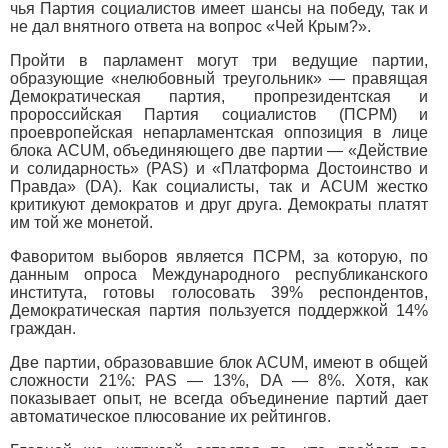
чья Партия социалистов имеет шансы на победу, так и
не дал внятного ответа на вопрос «Чей Крым?».
Пройти в парламент могут три ведущие партии,
образующие «нелюбовный треугольник» — правящая
Демократическая партия, пропрезидентская и
пророссийская Партия социалистов (ПСРМ) и
проевропейская непарламентская оппозиция в лице
блока ACUM, объединяющего две партии — «Действие
и солидарность» (PAS) и «Платформа Достоинство и
Правда» (DA). Как социалисты, так и ACUM жестко
критикуют демократов и друг друга. Демократы платят
им той же монетой.
Фаворитом выборов является ПСРМ, за которую, по
данным опроса Международного республиканского
института, готовы голосовать 39% респондентов,
Демократическая партия пользуется поддержкой 14%
граждан.
Две партии, образовавшие блок ACUM, имеют в общей
сложности 21%: PAS — 13%, DA — 8%. Хотя, как
показывает опыт, не всегда объединение партий дает
автоматическое плюсование их рейтингов.