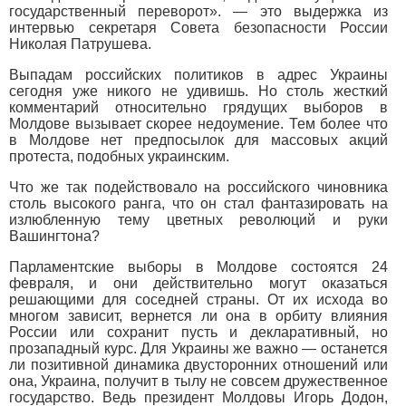
государственный переворот». — это выдержка из
интервью секретаря Совета безопасности России
Николая Патрушева.
Выпадам российских политиков в адрес Украины
сегодня уже никого не удивишь. Но столь жесткий
комментарий относительно грядущих выборов в
Молдове вызывает скорее недоумение. Тем более что
в Молдове нет предпосылок для массовых акций
протеста, подобных украинским.
Что же так подействовало на российского чиновника
столь высокого ранга, что он стал фантазировать на
излюбленную тему цветных революций и руки
Вашингтона?
Парламентские выборы в Молдове состоятся 24
февраля, и они действительно могут оказаться
решающими для соседней страны. От их исхода во
многом зависит, вернется ли она в орбиту влияния
России или сохранит пусть и декларативный, но
прозападный курс. Для Украины же важно — останется
ли позитивной динамика двусторонних отношений или
она, Украина, получит в тылу не совсем дружественное
государство. Ведь президент Молдовы Игорь Додон,