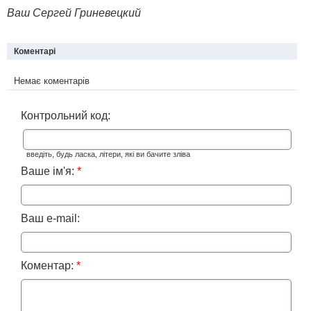
Ваш Сергей Гриневецкий
Коментарі
Немає коментарів
Контрольний код:
введіть, будь ласка, літери, які ви бачите зліва
Ваше ім'я:
*
Ваш e-mail:
Коментар:
*