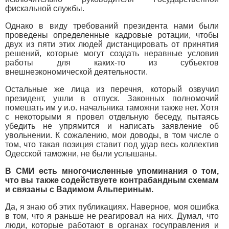
фискальной службы.
Однако в виду требований президента нами были
проведены определенные кадровые ротации, чтобы
двух из пяти этих людей дистанцировать от принятия
решений, которые могут создать неравные условия
работы для каких-то из субъектов
внешнеэкономической деятельности.
Остальные же лица из перечня, который озвучил
президент, ушли в отпуск. Законных полномочий
помешать им у и.о. начальника таможни также нет. Хотя
с некоторыми я провел отдельную беседу, пытаясь
убедить не упрямится и написать заявление об
увольнении. К сожалению, мои доводы, в том числе о
том, что такая позиция ставит под удар весь коллектив
Одесской таможни, не были услышаны.
В СМИ есть многочисленные упоминания о том,
что вы также содействуете контрабандным схемам
и связаны с Вадимом Альпериным.
Да, я знаю об этих публикациях. Наверное, моя ошибка
в том, что я раньше не реагировал на них. Думал, что
люди, которые работают в органах госуправления и