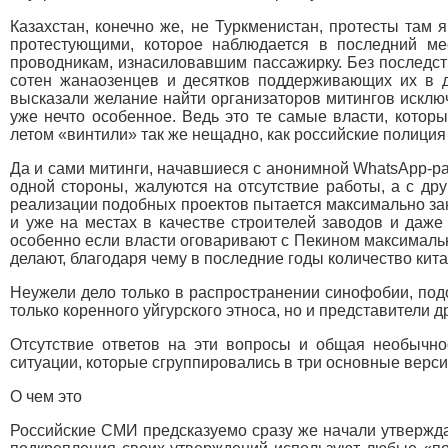
Казахстан, конечно же, не Туркменистан, протесты там
протестующими, которое наблюдается в последний мес
проводникам, изнасиловавшим пассажирку. Без последств
сотен жанаозенцев и десятков поддерживающих их в др
высказали желание найти организаторов митингов исключ
уже нечто особенное. Ведь это те самые власти, котор
летом «винтили» так же нещадно, как российские полиция
Да и сами митинги, начавшиеся с анонимной WhatsApp-ра
одной стороны, жалуются на отсутствие работы, а с дру
реализации подобных проектов пытается максимально зан
и уже на местах в качестве строителей заводов и даже
особенно если власти оговаривают с Пекином максимальны
делают, благодаря чему в последние годы количество кита
Неужели дело только в распространении синофобии, под
только коренного уйгурского этноса, но и представители 
Отсутствие ответов на эти вопросы и общая необычно
ситуации, которые сгруппировались в три основные верси
О чем это
Российские СМИ предсказуемо сразу же начали утверждат