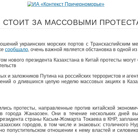
О СТОИТ ЗА МАССОВЫМИ ПРОТЕСТ
ношений украинских морских портов с Транскаспийским 
же
сообщало
, очень важной является обстановка в одной и
ом нового президента Казахстана в Китай протесты могут 
тельств
х и заложников Путина на российских террористов и аге
ений о длившихся целую неделю массовых акциях в Казах
ились протесты, направленные против китайской экономи
ов города Жанаозен. Они в течение нескольких дней в
президента страны Касым-Жомарта Токаева в КНР, заплани
азахских городов, в том числе и знаковых: столичного Н
но попустительском отношении к нему властей и силовик