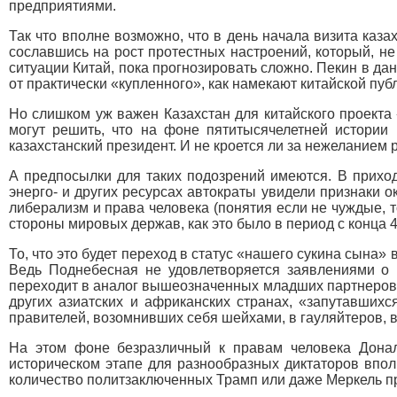
предприятиями.
Так что вполне возможно, что в день начала визита каза
сославшись на рост протестных настроений, который, не
ситуации Китай, пока прогнозировать сложно. Пекин в да
от практически «купленного», как намекают китайской публ
Но слишком уж важен Казахстан для китайского проекта
могут решить, что на фоне пятитысячелетней истории
казахстанский президент. И не кроется ли за нежеланием
А предпосылки для таких подозрений имеются. В приход
энерго- и других ресурсах автократы увидели признаки 
либерализм и права человека (понятия если не чуждые, 
стороны мировых держав, как это было в период с конца 4
То, что это будет переход в статус «нашего сукина сына» 
Ведь Поднебесная не удовлетворяется заявлениями о п
переходит в аналог вышеозначенных младших партнеров, 
других азиатских и африканских странах, «запутавшихс
правителей, возомнивших себя шейхами, в гауляйтеров, 
На этом фоне безразличный к правам человека Донал
историческом этапе для разнообразных диктаторов впол
количество политзаключенных Трамп или даже Меркель п