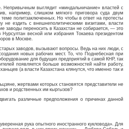
кое. Непривычным выглядит «миндальничание» властей с
ив, например, слишком мягкого приговора суда двум
 теме политзаключенных. Но чтобы в ответ на протесты
у не ездить с внешнеполитическими визитами, власти
ие заводы переносить в Казахстан не собирается, — это
в Нурсултан весной или избрания Токаева президентом
боров в Москве.
старых заводов, вызывают вопросы. Ведь на них люди, с
создания новых рабочих мест. То, что Поднебесная при
оборудование для будущих предприятий в самой КНР, так
ителей появляется больше возможностей найти работу,
аньцев (а власти Казахстана клянутся, что именно так и
ьцзяне, жертвами которых становятся представители не
захов и родственных им кыргызов?
ыдвигать различные предположения о причинах данной
 уверенная рука опытного иностранного кукловода». Для