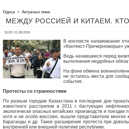
Одеса
>
Актуальні теми
МЕЖДУ РОССИЕЙ И КИТАЕМ. КТ
15:03 / 11.09.2019
В контексте налаживания от
«Контекст-Причерноморье» у
Ведь начавшиеся перед визит
выполнения неудобных обяза
На фоне обмена военнопленны
не осталось места для сообщ
события.
Протесты со странностями
По разным городам Казахстана в последние дни прокат
известного расстрелом в 2011 г. бастующих нефтяник
экологически опасных китайских производств и поездки 
хотя и не особо массово, вышли представители многих к
Караганды и др. Такое расширение протеста при доволь
внутренней или внешней политике республики.