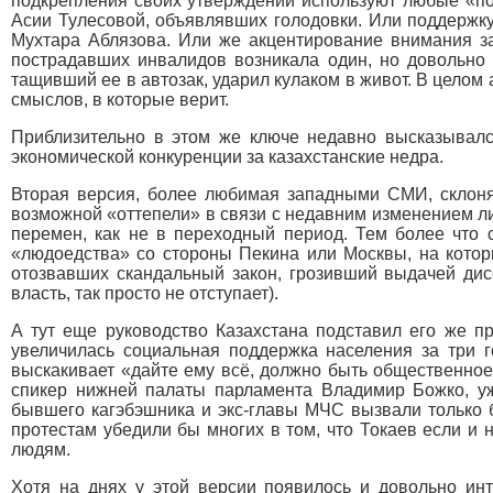
подкрепления своих утверждений используют любые «пох
Асии Тулесовой, объявлявших голодовки. Или поддержк
Мухтара Аблязова. Или же акцентирование внимания за
пострадавших инвалидов возникала один, но довольно 
тащивший ее в автозак, ударил кулаком в живот. В целом
смыслов, в которые верит.
Приблизительно в этом же ключе недавно высказывался
экономической конкуренции за казахстанские недра.
Вторая версия, более любимая западными СМИ, склоняе
возможной «оттепели» в связи с недавним изменением лик
перемен, как не в переходный период. Тем более что с
«людоедства» со стороны Пекина или Москвы, на которые
отозвавших скандальный закон, грозивший выдачей дис
власть, так просто не отступает).
А тут еще руководство Казахстана подставил его же пр
увеличилась социальная поддержка населения за три го
выскакивает «дайте ему всё, должно быть общественное м
спикер нижней палаты парламента Владимир Божко, уж
бывшего кагэбэшника и экс-главы МЧС вызвали только б
протестам убедили бы многих в том, что Токаев если 
людям.
Хотя на днях у этой версии появилось и довольно инт