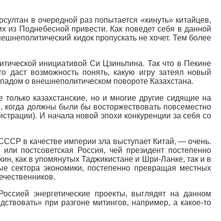
урсултан в очередной раз попытается «кинуть» китайцев,
их из Поднебесной привести. Как поведет себя в данной
нешнеполитический кидок пропускать не хочет. Тем более
итической инициативой Си Цзиньпина. Так что в Пекине
о даст возможность понять, какую игру затеял новый
Западом о внешнеполитическом повороте Казахстана.
 только казахстанские, но и многие другие сидящие на
и», когда должны были бы восторжествовать повсеместно
страции). И начала новой эпохи конкуренции за себя со
то СССР в качестве империи зла выступает Китай, — очень.
 или постсоветская Россия, чей президент постепенно
н, как в упомянутых Таджикистане и Шри-Ланке, так и в
лые сектора экономики, постепенно превращая местных
ечественников.
оссией энергетические проекты, выглядят на данном
ствовать» при разгоне митингов, например, а какое-то