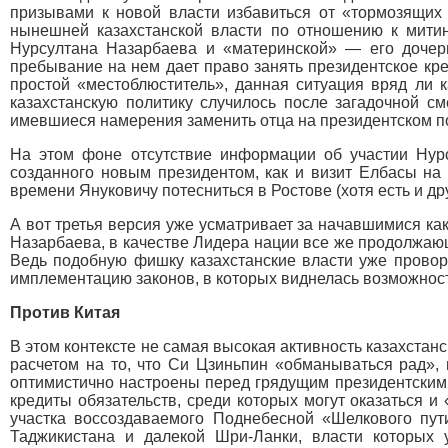
призывами к новой власти избавиться от «тормозящих
нынешней казахстанской власти по отношению к мити
Нурсултана Назарбаева и «материнской» — его дочери
пребывание на нем дает право занять президентское кре
простой «местоблюститель», данная ситуация вряд ли 
казахстанскую политику случилось после загадочной с
имевшиеся намерения заменить отца на президентском по
На этом фоне отсутствие информации об участии Нурс
созданного новым президентом, как и визит Елбасы на 
времени Януковичу потесниться в Ростове (хотя есть и др
А вот третья версия уже усматривает за начавшимися как
Назарбаева, в качестве Лидера нации все же продолжающ
Ведь подобную фишку казахстанские власти уже провора
имплементацию законов, в которых виднелась возможност
Против Китая
В этом контексте не самая высокая активность казахстанс
расчетом на то, что Си Цзиньпин «обманываться рад», и
оптимистично настроены перед грядущим президентским 
кредиты обязательств, среди которых могут оказаться 
участка воссоздаваемого Поднебесной «Шелкового пут
Таджикистана и далекой Шри-Ланки, власти которых 