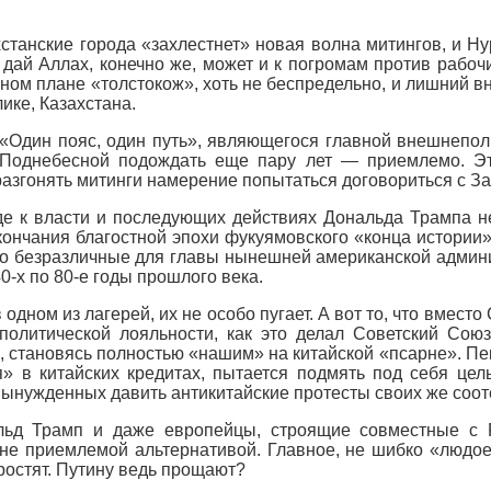
хстанские города «захлестнет» новая волна митингов, и Н
 дай Аллах, конечно же, может и к погромам против рабоч
нном плане «толстокож», хоть не беспредельно, и лишний в
ике, Казахстана.
 «Один пояс, один путь», являющегося главной внешнепол
 Поднебесной подождать еще пару лет — приемлемо. Эт
 разгонять митинги намерение попытаться договориться с 
е к власти и последующих действиях Дональда Трампа не
окончания благостной эпохи фукуямовского «конца истори
то безразличные для главы нынешней американской админи
0-х по 80-е годы прошлого века.
в одном из лагерей, их не особо пугает. А вот то, что вмес
олитической лояльности, как это делал Советский Союз
становясь полностью «нашим» на китайской «псарне». Пеки
я» в китайских кредитах, пытается подмять под себя це
вынужденных давить антикитайские протесты своих же соот
ьд Трамп и даже европейцы, строящие совместные с Р
не приемлемой альтернативой. Главное, не шибко «людоед
ростят. Путину ведь прощают?