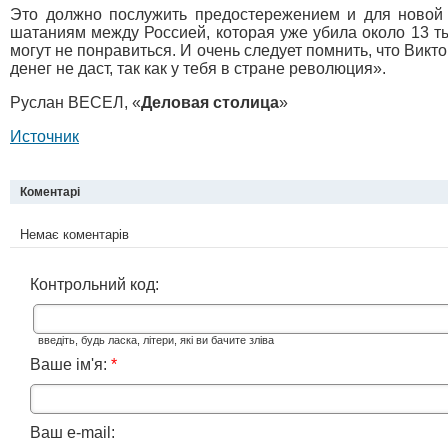
Это должно послужить предостережением и для новой у
шатаниям между Россией, которая уже убила около 13 т
могут не понравиться. И очень следует помнить, что Викто
денег не даст, так как у тебя в стране революция».
Руслан ВЕСЕЛ, «
Деловая столица
»
Источник
Коментарі
Немає коментарів
Контрольний код:
введіть, будь ласка, літери, які ви бачите зліва
Ваше ім'я:
*
Ваш e-mail: