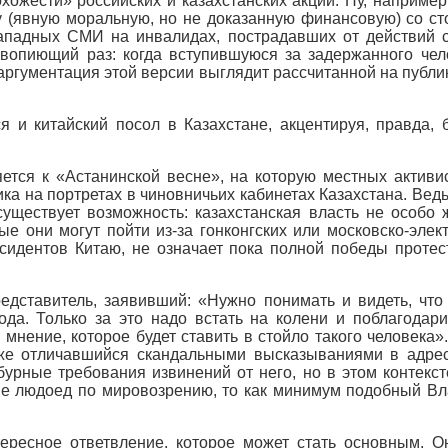
ожести» российских и казахстанских акций. Ну, наприме
у (явную моральную, но не доказанную финансовую) со с
падных СМИ на инвалидах, пострадавших от действий си
вопиющий раз: когда вступившуюся за задержанного чел
 аргументация этой версии выглядит рассчитанной на публи
 и китайский посол в Казахстане, акцентируя, правда, 
тся к «Астанинской весне», на которую местных активи
а на портретах в чиновничьих кабинетах Казахстана. Ведь
уществует возможность: казахстанская власть не особо 
 они могут пойти из-за гонконгских или московско-элект
сидентов Китаю, не означает пока полной победы протес
едставитель, заявивший: «Нужно понимать и видеть, что
да. Только за это надо встать на колени и поблагодарит
нение, которое будет ставить в стойло такого человека».
е отличавшийся скандальными высказываниями в адрес к
урные требования извинений от него, но в этом контекс
и не людоед по мировозрению, то как минимум подобный 
ересное ответвление, которое может стать основным. О