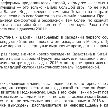
 реформы» представителей старой, к тому же — самых 
нгующим — это только начало большой игры по ее изба
 Дариги. Ведь последняя заменила Токаева на «страте
сло, если оно освободится по каким-либо причинам. Проше
кажется комфортной и безопасной. Тем более что оконч
мерти в австрийской тюрьме ее бывшего мужа Рахата Ал
сту еще в далеком 2001 г.
ултана и Дариги Назарбаевых в заседании первого соб
следующий же день после этого заседания в Москву к Пу
угие варианты: свергнутые кыргызские президенты, наприме
 раз перед визитом нового президента Казахстана в Китай
его править своим «Нурсултанатом», или названой в его ч
чивали три года назад: в 2016-м по стране прокатились
ь грядущей скупки казахстанских земель Поднебесной.
ких силовиков и ленивые заявления о том, что терпели, но
ли, что скорее, тестом на то, до какой степени он буде
визитом в Поднебесную. Ведь в его ходе Пекин может по
и «грязные» заводы или иные не самые экологически безо
и», и те же земельные вопросы, отложенные в 2016-м. 
уже вынуждены расплачиваться за невозвращаемые кит