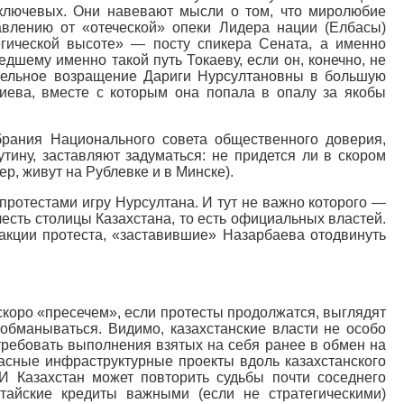
ключевых. Они навевают мысли о том, что миролюбие
влению от «отеческой» опеки Лидера нации (Елбасы)
гической высоте» — посту спикера Сената, а именно
дшему именно такой путь Токаеву, если он, конечно, не
ательное возращение Дариги Нурсултановны в большую
иева, вместе с которым она попала в опалу за якобы
рания Национального совета общественного доверия,
тину, заставляют задуматься: не придется ли в скором
р, живут на Рублевке и в Минске).
 протестами игру Нурсултана. И тут не важно которого —
есть столицы Казахстана, то есть официальных властей.
 акции протеста, «заставившие» Назарбаева отодвинуть
 скоро «пресечем», если протесты продолжатся, выглядят
т обманываться. Видимо, казахстанские власти не особо
требовать выполнения взятых на себя ранее в обмен на
пасные инфраструктурные проекты вдоль казахстанского
И Казахстан может повторить судьбы почти соседнего
айские кредиты важными (если не стратегическими)