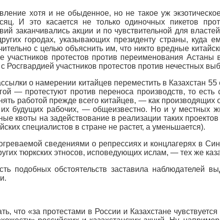
 явление хотя и не обыденное, но не такое уж экзотичес
яц. И это касается не только одиночных пикетов прот
ий заканчивались акции и по чувствительной для властей
угих городах, указывающих президенту страны, куда ем
ительно с целью объяснить им, что никто вредные китайск
ые участников протестов против переименования Астаны 
 с Росгвардией участников протестов против нечестных вы
ссылки о намерении китайцев переместить в Казахстан 55 
гой — протестуют против переноса производств, то есть 
ять работой прежде всего китайцев, — как производящих 
 их будущих рабочих, — общеизвестно. Но и у местных ж
е квоты на задействование в реализации таких проектов х
йских специалистов в стране не растет, а уменьшается).
огреваемой сведениями о репрессиях и концлагерях в Син
других тюркских этносов, исповедующих ислам, — тех же ка
сть подобных обстоятельств заставила наблюдателей в
и.
ь, что «за протестами в России и Казахстане чувствуется