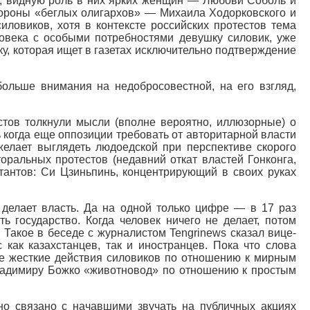
р, видную роль в них ярких женщин — Любови Соболь и
тороны «беглых олигархов» — Михаила Ходорковского и
ловиков, хотя в контексте российских протестов тема
овека с особыми потребностями девушку силовик, уже
ку, которая ищет в газетах исключительно подтверждение
больше внимания на недобросовестной, на его взгляд,
стов толкнули мысли (вполне вероятно, иллюзорные) о
 когда еще оппозиции требовать от авторитарной власти
желает выглядеть людоедской при перспективе скорого
оральных протестов (недавний откат властей Гонконга,
тантов: Си Цзиньпинь, концентрирующий в своих руках
 делает власть. Да на одной только цифре — в 17 раз
ь государство. Когда человек ничего не делает, потом
 Такое в беседе с журналистом Tengrinews сказал вице-
ак казахстанцев, так и иностранцев. Пока что слова
те жесткие действия силовиков по отношению к мирным
Владимиру Божко «животновод» по отношению к простым
но связано с начавшими звучать на публичных акциях