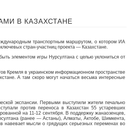
АМИ В КАЗАХСТАНЕ
международным транспортным маршрутом, о котором ИА
з ключевых стран-участниц проекта — Казахстане.
быть элементом игры Нурсултана с целью уклониться от
нтов Кремля в украинском информационном пространстве
стане. А там скоро могут начаться весьма интересные
ческой экспансии. Первыми выступили жители печально
ыступали против переноса в Казахстан 55 устаревших
рованной на 11-12 сентября. В поддержку жанаозенцев,
урсултана (ранее — Астаны), Алматы, Актобе, Шимкента,
ов навевает мысли о грядущих серьезных переменах во