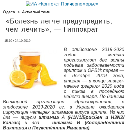
Одеса
>
Актуальні теми
«Болезнь легче предупредить,
чем лечить», — Гиппократ
15:10 / 24.10.2019
В эпидсезоне 2019-2020
годов медики
прогнозируют две волны
подъема заболеваемости
гриппом и ОРВИ: первая —
в декабре 2019 года,
вторая — в конце января-
начале февраля 2020 года
с пиком в последнюю
неделю января. По данным
Всемирной организации здравоохранения, в
эпидсезоне 2019-2020 гг. в Украине ожидается
циркуляция четырех штаммов вируса гриппа. Из них
два — вирусы
штамма А (H1N1/Брисбен и H3N2/
Канзас)
и два —
штамма В (Колорадо/линия
Виктория и Пхукет/линия Ямагата)
.