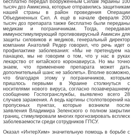
бесплатно передал Вооруженным Силам Украины 100
тысяч доз Амиксина, которые отправились защитникам
нашей страны в район проведения Операции
Объединенных Сил. А ещё в начале февраля 200
тысяч доз препарата также бесплатно были переданы
медикам и пограничникам. Тогда, передавая
иммуностимулирующий противовирусный Амиксин для
защиты силовиков и медиков, генеральный директор
компании Анатолий Редер говорил, что речь идет о
профилактике заболевания: «Мы не претендуем на
панацею, мы не говорим о том, что у нас в руках
лекарство от китайского коронавируса. Но мы точно
знаем, что применение препарата может дать
дополнительный шанс не заболеть». Вполне возможно,
что благодаря этому у пограничников, которым
пришлось первыми в Украине столкнуться с
носителями нового вируса, согласно позавчерашнему
сообщению Госпогранслужбы, выявлено всего 28
случаев заражения. А ведь картины столпотворений на
пропускных пунктах, которые возникли после
заявления Владимира Зеленского о полном закрытии
границ, стимулировали многих прогнозировать всплеск
заболеваемости среди сотрудников ГПСУ.
Оказал «ИнтерХим» значительную помощь в борьбе с