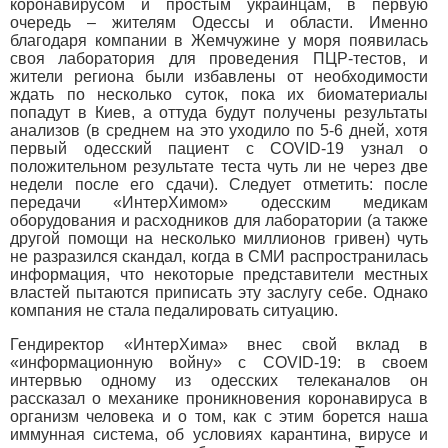
коронавирусом и простым украинцам, в первую
очередь – жителям Одессы и области. Именно
благодаря компании в Жемчужине у моря появилась
своя лаборатория для проведения ПЦР-тестов, и
жители региона были избавлены от необходимости
ждать по несколько суток, пока их биоматериалы
попадут в Киев, а оттуда будут получены результаты
анализов (в среднем на это уходило по 5-6 дней, хотя
первый одесский пациент с COVID-19 узнал о
положительном результате теста чуть ли не через две
недели после его сдачи). Следует отметить: после
передачи «ИнтерХимом» одесским медикам
оборудования и расходников для лаборатории (а также
другой помощи на несколько миллионов гривен) чуть
не разразился скандал, когда в СМИ распространилась
информация, что некоторые представители местных
властей пытаются приписать эту заслугу себе. Однако
компания не стала педалировать ситуацию.
Гендиректор «ИнтерХима» внес свой вклад в
«информационную войну» с COVID-19: в своем
интервью одному из одесских телеканалов он
рассказал о механике проникновения коронавируса в
организм человека и о том, как с этим борется наша
иммунная система, об условиях карантина, вирусе и