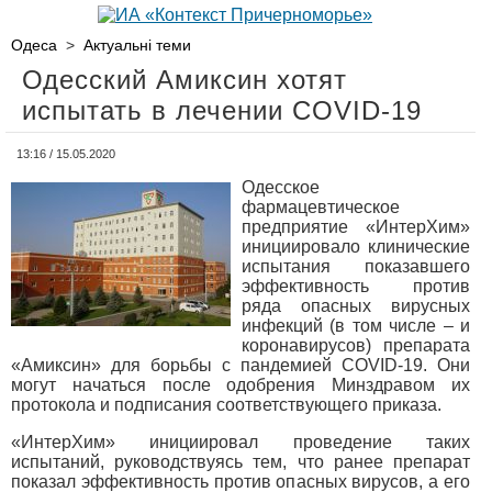
Одеса
>
Актуальні теми
Одесский Амиксин хотят
испытать в лечении COVID-19
13:16 / 15.05.2020
Одесское
фармацевтическое
предприятие «ИнтерХим»
инициировало клинические
испытания показавшего
эффективность против
ряда опасных вирусных
инфекций (в том числе – и
коронавирусов) препарата
«Амиксин» для борьбы с пандемией COVID-19. Они
могут начаться после одобрения Минздравом их
протокола и подписания соответствующего приказа.
«ИнтерХим» инициировал проведение таких
испытаний, руководствуясь тем, что ранее препарат
показал эффективность против опасных вирусов, а его