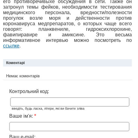
его противоречивыхе обсуждения в сети. Также он
затронул темы фейков, необходимости тестирования
медицинского персонала, вредности/полезности
прогулок возле моря и действенности против
коронавируса медпрепаратов, о которых чаще всего
говорят: планквениле, гидроксихлорохине,
фавипиравире и амиксине. Это весьма
информативное интервью можно посмотреть по
ссылке
.
Коментарі
Немає коментарів
Контрольний код:
введіть, будь ласка, літери, які ви бачите зліва
Ваше ім'я:
*
Ваш e-mail: