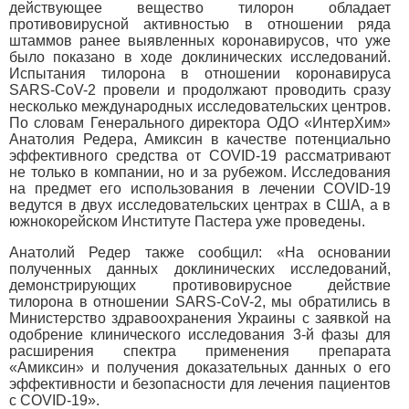
действующее вещество тилорон обладает
противовирусной активностью в отношении ряда
штаммов ранее выявленных коронавирусов, что уже
было показано в ходе доклинических исследований.
Испытания тилорона в отношении коронавируса
SARS-CoV-2 провели и продолжают проводить сразу
несколько международных исследовательских центров.
По словам Генерального директора ОДО «ИнтерХим»
Анатолия Редера, Амиксин в качестве потенциально
эффективного средства от COVID-19 рассматривают
не только в компании, но и за рубежом. Исследования
на предмет его использования в лечении COVID-19
ведутся в двух исследовательских центрах в США, а в
южнокорейском Институте Пастера уже проведены.
Анатолий Редер также сообщил: «На основании
полученных данных доклинических исследований,
демонстрирующих противовирусное действие
тилорона в отношении SARS-CoV-2, мы обратились в
Министерство здравоохранения Украины с заявкой на
одобрение клинического исследования 3-й фазы для
расширения спектра применения препарата
«Амиксин» и получения доказательных данных о его
эффективности и безопасности для лечения пациентов
с COVID-19».