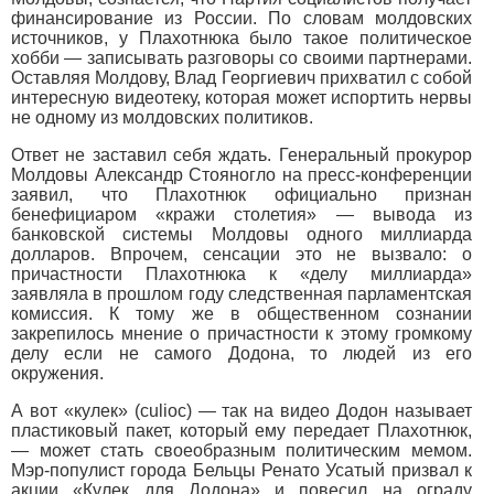
финансирование из России. По словам молдовских
источников, у Плахотнюка было такое политическое
хобби — записывать разговоры со своими партнерами.
Оставляя Молдову, Влад Георгиевич прихватил с собой
интересную видеотеку, которая может испортить нервы
не одному из молдовских политиков.
Ответ не заставил себя ждать. Генеральный прокурор
Молдовы Александр Стояногло на пресс-конференции
заявил, что Плахотнюк официально признан
бенефициаром «кражи столетия» — вывода из
банковской системы Молдовы одного миллиарда
долларов. Впрочем, сенсации это не вызвало: о
причастности Плахотнюка к «делу миллиарда»
заявляла в прошлом году следственная парламентская
комиссия. К тому же в общественном сознании
закрепилось мнение о причастности к этому громкому
делу если не самого Додона, то людей из его
окружения.
А вот «кулек» (culioc) — так на видео Додон называет
пластиковый пакет, который ему передает Плахотнюк,
— может стать своеобразным политическим мемом.
Мэр-популист города Бельцы Ренато Усатый призвал к
акции «Кулек для Додона» и повесил на ограду