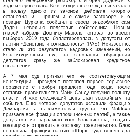
стал его телефонный разговор с Игорем Додоном, в
ходе которого глава Конституционного суда высказался
в пользу одного из законов, действие которого
остановил КС. Причем и о самом разговоре, и о
позиции Цуркана сообщил в своем видеоблоге сам
Додон, невольно подставив собеседника. Новым
главой избрали Домнику Маноле, которая во время
выборов 2019 года баллотировалась в депутаты от
партии «Действие и солидарность» (PAS). Неизвестно,
стало ли это результатом кадровых изменений, но
Конституционный суд на основании обращений
депутатов сразу же заблокировал кредитное
соглашение.
А 7 мая суд признал его не соответствующим
Конституции. Президент потерпел первое серьезное
поражение с ноября прошлого года, когда после
отставки правительства Майи Санду получил полноту
власти. И уже следующий день стал урожайным на
события. Еще четверо депутатов оставили фракцию
Демпартии, а парламентская группа Pro Moldova
призвала все фракции оппозиционных партий, а также
депутатов из парламентского большинства, создать
коалицию и отправить в отставку правительство. Блок
пополнила фракция партии «Шор», куда вошли два