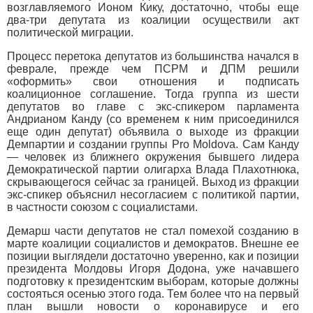
возглавляемого Ионом Кику, достаточно, чтобы еще
два-три депутата из коалиции осуществили акт
политической миграции.
Процесс перетока депутатов из большинства начался в
феврале, прежде чем ПСРМ и ДПМ решили
«оформить» свои отношения и подписать
коалиционное соглашение. Тогда группа из шести
депутатов во главе с экс-спикером парламента
Андрианом Канду (со временем к ним присоединился
еще один депутат) объявила о выходе из фракции
Демпартии и создании группы Pro Moldova. Сам Канду
— человек из ближнего окружения бывшего лидера
Демократической партии олигарха Влада Плахотнюка,
скрывающегося сейчас за границей. Выход из фракции
экс-спикер объяснил несогласием с политикой партии,
в частности союзом с социалистами.
Демарш части депутатов не стал помехой созданию в
марте коалиции социалистов и демократов. Внешне ее
позиции выглядели достаточно уверенно, как и позиции
президента Молдовы Игоря Додона, уже начавшего
подготовку к президентским выборам, которые должны
состояться осенью этого года. Тем более что на первый
план вышли новости о коронавирусе и его