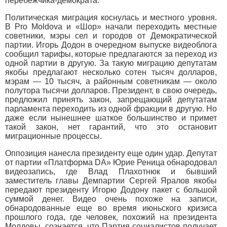
перебежчика-демократа.
Политическая миграция коснулась и местного уровня.
В Pro Moldova и «Шор» начали переходить местные
советники, мэры сел и городов от Демократической
партии. Игорь Додон в очередном выпуске видеоблога
сообщил тарифы, которые предлагаются за переход из
одной партии в другую. За такую миграцию депутатам
якобы предлагают несколько сотен тысяч долларов,
мэрам — 10 тысяч, а районным советникам — около
полутора тысячи долларов. Президент, в свою очередь,
предложил принять закон, запрещающий депутатам
парламента переходить из одной фракции в другую. Но
даже если нынешнее шаткое большинство и примет
такой закон, нет гарантий, что это остановит
миграционные процессы.
Оппозиция нанесла президенту еще один удар. Депутат
от партии «Платформа DA» Юрие Реница обнародовал
видеозапись, где Влад Плахотнюк и бывший
заместитель главы Демпартии Сергей Яралов якобы
передают президенту Игорю Додону пакет с большой
суммой денег. Видео очень похоже на записи,
обнародованные еще во время июньского кризиса
прошлого года, где человек, похожий на президента
Молдовы, сознается, что Партия социалистов получает