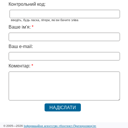
Контрольний код:
введіть, будь ласка, літери, які ви бачите зліва
Ваше ім'я:
*
Ваш e-mail:
Коментар:
*
© 2005—2026
Інформаційне агентство «Контекст-Причорномор'я»