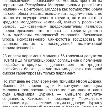
на обеспечение реализации совместных проектов на
территории Республики Молдова силами российских
компаний». Во-вторых, Молдова как государство брала
на себя обязательства выплачивать задолженность не
только из государственного кредита, но и из частных
кредитов молдовских компаний, взятых у российских
банков. Единственным предохранителем являлось
предостережение, что эти частные кредиты должны
быть одобрены «молдовской стороной». Возникала
угроза искусственного банкротства государства по
частным долгам с последующей политической
«приватизацией».
23 апреля парламент Молдовы 56 голосами депутатов
ПСРМ и ДПМ ратифицировал соглашение о получении
российского кредита, с дополнением, что кредиты
российских банков для частных молдовских компаний
сможет гарантировать только парламент.
Но этот день не стал временем триумфа Игоря Додона.
Именно 23 апреля судьи Конституционного суда
Молдовы проголосовали за снятие с должности главы
суда Владимира Цуркана — бывшего депутата-
социалиста, близкого к президенту. Формальным
основанием для вынесения вотума недоверия Цуркану