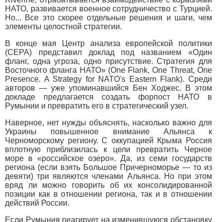
НАТО, развивается военное сотрудничество с Турцией.
Но... Все это скорее отдельные решения и шаги, чем
элементы целостной стратегии.
В конце мая Центр анализа европейской политики
(СЕРА) представил доклад под названием «Один
фланг, одна угроза, одно присутствие. Стратегия для
Восточного фланга НАТО» (One Flank, One Threat, One
Presence. A Strategy for NATO's Eastern Flank). Среди
авторов — уже упоминавшийся Бен Ходжес. В этом
докладе предлагается создать форпост НАТО в
Румынии и превратить его в стратегический узел.
Наверное, нет нужды объяснять, насколько важно для
Украины повышенное внимание Альянса к
Черноморскому региону. С оккупацией Крыма Россия
вплотную приблизилась к цели превратить Черное
море в «российское озеро». Да, из семи государств
региона (если взять Большое Причерноморье — то из
девяти) три являются членами Альянса. Но при этом
вряд ли можно говорить об их консолидированной
позиции как в отношении региона, так и в отношении
действий России.
Если Румыния реагирует на изменившуюся обстановку