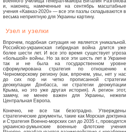
военного училища генерал-майора Виталия Разгонова
и, наконец, намеченные на сентябрь масштабные
учения «Кавказ-2020» — все эти пазлы складываются в
весьма неприятную для Украины картину.
Узел и узелки
Впрочем, подобная ситуация не является уникальной.
Российско-украинская гибридная война длится уже
более шести лет. И все это время существует угроза
«большой» войны. Но за все эти шесть лет в Украине
так и не была на государственном уровне
сформулирована стратегия по отношению к
Черноморскому региону (как, впрочем, увы, нет у нас
до сих пор ни четко прописанной стратегии
деоккупации Донбасса, ни стратегии деоккупации
Крыма, но это уже другая история). А регион этот,
замечу, не менее важен для Украины, нежели
Центральная Европа.
Конечно, не все так безотрадно. Утверждены
стратегические документы, такие как Морская доктрина
и Стратегия Военно-морских сил до 2035 г., проводятся
украинско-румынские военные флотские учения
Riverine, отрабатывается взаимодействие с кораблями