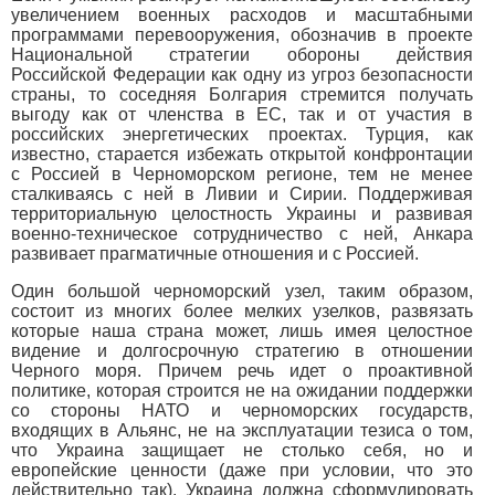
увеличением военных расходов и масштабными
программами перевооружения, обозначив в проекте
Национальной стратегии обороны действия
Российской Федерации как одну из угроз безопасности
страны, то соседняя Болгария стремится получать
выгоду как от членства в ЕС, так и от участия в
российских энергетических проектах. Турция, как
известно, старается избежать открытой конфронтации
с Россией в Черноморском регионе, тем не менее
сталкиваясь с ней в Ливии и Сирии. Поддерживая
территориальную целостность Украины и развивая
военно-техническое сотрудничество с ней, Анкара
развивает прагматичные отношения и с Россией.
Один большой черноморский узел, таким образом,
состоит из многих более мелких узелков, развязать
которые наша страна может, лишь имея целостное
видение и долгосрочную стратегию в отношении
Черного моря. Причем речь идет о проактивной
политике, которая строится не на ожидании поддержки
со стороны НАТО и черноморских государств,
входящих в Альянс, не на эксплуатации тезиса о том,
что Украина защищает не столько себя, но и
европейские ценности (даже при условии, что это
действительно так). Украина должна сформулировать