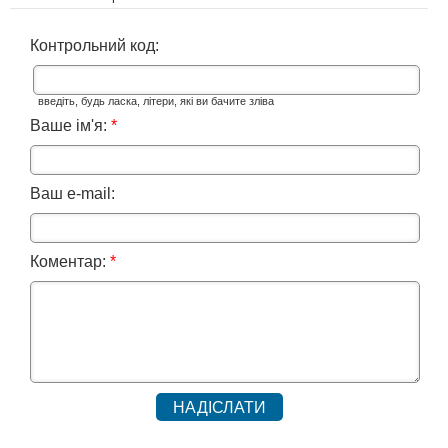
Контрольний код:
введіть, будь ласка, літери, які ви бачите зліва
Ваше ім'я:
*
Ваш e-mail:
Коментар:
*