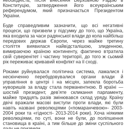
необхідність, після внесення Верховною Радою в
Конституцію, затвердження його всеукраїнським
референдумом, який призначається Президентом
України.
Буде справедливим зазначити, що всі негативні
процеси, що призвели у підсумку до того, що Україна,
яка входила за часи радянської влади до кола найбільш
передових держав Європи, через майже третину
століття виявилася найвідсталішою, злиденною,
вимираючою країною континенту, фактично втратила
свій суверенітет і частину території, до того ж сьомий
рік переживає кривавий конфлікт на її сході.
Роками руйнувалася політична система, ламалися і
нескінченно перебудовувалися органи влади й
управління в центрі і на місцях, запекла боротьба
нуворишів за владу стала перманентною. В країні —
шостий президент, дев'яте скликання парламенту,
майже тридцять разів змінювався склад уряду. Країну
двічі вражали масові виступи проти влади, які були
навіть названі революціями («помаранчевою»- 2003-
2004 роки та «гідності- 2013-2014 роки). Хоча ніякими
революціями, по суті, вони не були, до поліпшення
становища в країні, а тим більше до зміни суспільного
ладу не призвели.