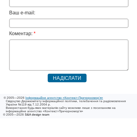
Ваш e-mail:
Коментар:
*
© 2005—2026
Інформаційне агентство «Контекст-Причорномор'я»
Свідоцтво Держкомітету інформаційної політики, телебачення та радіомовлення
України №119 від 7.12.2004 р.
Використання будь-яких матеріалів сайту можливе лише з посиланням на
інформаційне агентство «Контекст-Причорномор'я»
© 2005—2026
S&A design team
/ 0.035