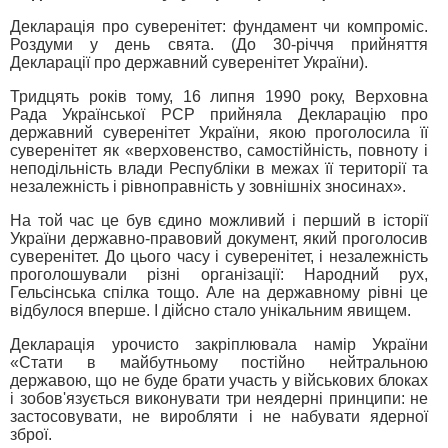
Декларація про суверенітет: фундамент чи компроміс.
Роздуми у день свята. (До 30-річчя прийняття
Декларації про державний суверенітет України).
Тридцять років тому, 16 липня 1990 року, Верховна
Рада Української РСР прийняла Декларацію про
державний суверенітет України, якою проголосила її
суверенітет як «верховенство, самостійність, повноту і
неподільність влади Республіки в межах її території та
незалежність і рівноправність у зовнішніх зносинах».
На той час це був єдино можливий і перший в історії
України державно-правовий документ, який проголосив
суверенітет. До цього часу і суверенітет, і незалежність
проголошували різні організації: Народний рух,
Гельсінська спілка тощо. Але на державному рівні це
відбулося вперше. І дійсно стало унікальним явищем.
Декларація урочисто закріплювала намір України
«Стати в майбутньому постійно нейтральною
державою, що не буде брати участь у військових блоках
і зобов'язується виконувати три неядерні принципи: не
застосовувати, не виробляти і не набувати ядерної
зброї.