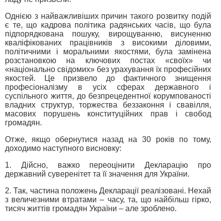
Однією з найважливіших причин такого розвитку подій
є те, що кадрова політика радянських часів, що була
підпорядкована пошуку, вирощуванню, висуненню
кваліфікованих працівників з високими діловими,
політичними і моральними якостями, була замінена
розстановкою на ключових постах «своїх» чи
«національно свідомих» без урахування їх професійних
якостей. Це призвело до фактичного знищення
професіоналізму в усіх сферах державного і
суспільного життя, до безпрецедентної корумпованості
владних структур, торжества беззаконня і свавілля,
масових порушень конституційних прав і свобод
громадян.
Отже, якщо обернутися назад на 30 років по тому,
доходимо наступного висновку:
1. Дійсно, важко переоцінити Декларацію про
державний суверенітет та її значення для України.
2. Так, частина положень Декларації реалізовані. Нехай
з величезними втратами – часу, та, що найбільш гірко,
тисяч життів громадян України – але зроблено.