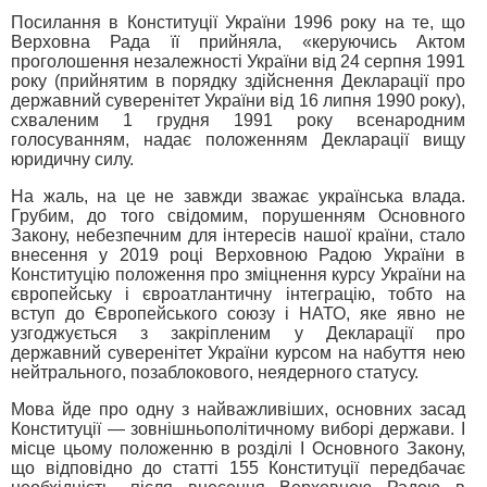
Посилання в Конституції України 1996 року на те, що
Верховна Рада її прийняла, «керуючись Актом
проголошення незалежності України від 24 серпня 1991
року (прийнятим в порядку здійснення Декларації про
державний суверенітет України від 16 липня 1990 року),
схваленим 1 грудня 1991 року всенародним
голосуванням, надає положенням Декларації вищу
юридичну силу.
На жаль, на це не завжди зважає українська влада.
Грубим, до того свідомим, порушенням Основного
Закону, небезпечним для інтересів нашої країни, стало
внесення у 2019 році Верховною Радою України в
Конституцію положення про зміцнення курсу України на
європейську і євроатлантичну інтеграцію, тобто на
вступ до Європейського союзу і НАТО, яке явно не
узгоджується з закріпленим у Декларації про
державний суверенітет України курсом на набуття нею
нейтрального, позаблокового, неядерного статусу.
Мова йде про одну з найважливіших, основних засад
Конституції — зовнішньополітичному виборі держави. І
місце цьому положенню в розділі I Основного Закону,
що відповідно до статті 155 Конституції передбачає