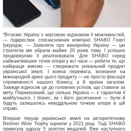
“Вітаємо Україну з черговою відзнакою її можливостей,
— підкреслює співзасновник компанії SHABO Гіоргі
Іукурідзе. — Заявляти про виноробну Україну — цю
стратегію ми обрали майже 20 років тому. І успішно
продовжуємо її реалізовувати. Для SHABO серед
найважливіших точок опори у всі часи — робити те, що
найкраще вміємо — створювати унікальний продукт
української землі. І кожна перемога, визнання на
міжнародній арені цього продукту — не просто фіксація
спроможності нашого бізнесу, а й країни загалом.
Завжди відносив це до головних успіхів, що ставили за
мету. Переконаний, що сильна Україна — є гарантом її
майбутнього. І бізнес, як і його досягнення — були й
будуть залишатись невіддільною точкою опори в цій
справі.
Вперше теруар української землі на авторитетному
Berliner Wine Trophy оцінили у 2021 році. Тоді SHABO
привезла одразу 5 золотих медалей. Вже наступного