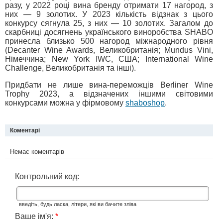
разу, у 2022 році вина бренду отримати 17 нагород, з
них — 9 золотих. У 2023 кількість відзнак з цього
конкурсу сягнула 25, з них — 10 золотих. Загалом до
скарбниці досягнень українського виноробства SHABO
принесла близько 500 нагород міжнародного рівня
(Decanter Wine Awards, Великобританія; Mundus Vini,
Німеччина; New York IWC, США; International Wine
Challenge, Великобританія та інші).
Придбати не лише вина-переможців Berliner Wine
Trophy 2023, а відзначених іншими світовими
конкурсами можна у фірмовому
shaboshop
.
Коментарі
Немає коментарів
Контрольний код:
введіть, будь ласка, літери, які ви бачите зліва
Ваше ім'я:
*