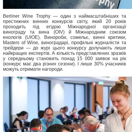
Berliner Wine Trophy — один з наймасштабніших та
престижних винних конкурсів світу, який 20 років
проходить під егідою Міжнародної організації
винограду та вина (OIV) й Міжнародним союзом
енологів (UIOE). Винороби, сомельє, винні критики,
Masters of Wine, виноградарі, профільні журналісти та
трейдери — до журі цього конкурсу долучають лише
найкращих експертів. А кількість представлених зразків
у середньому становить понад 15 000 заявок на рік
(конкурс має два різних сезони). І лише 30% учасників
можуть отримати нагороди.