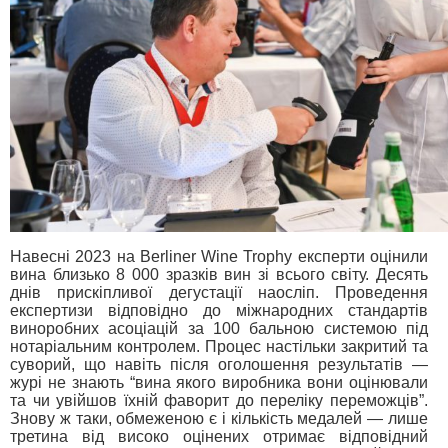
Навесні 2023 на Berliner Wine Trophy експерти оцінили
вина близько 8 000 зразків вин зі всього світу. Десять
днів прискіпливої дегустації наосліп. Проведення
експертизи відповідно до міжнародних стандартів
виноробних асоціацій за 100 бальною системою під
нотаріальним контролем. Процес настільки закритий та
суворий, що навіть після оголошення результатів —
журі не знають “вина якого виробника вони оцінювали
та чи увійшов їхній фаворит до переліку переможців”.
Знову ж таки, обмеженою є і кількість медалей — лише
третина від високо оцінених отримає відповідний