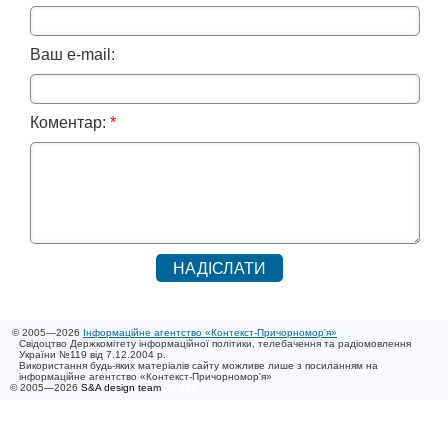
Ваш e-mail:
Коментар:
*
© 2005—2026
Інформаційне агентство «Контекст-Причорномор'я»
Свідоцтво Держкомітету інформаційної політики, телебачення та радіомовлення
України №119 від 7.12.2004 р.
Використання будь-яких матеріалів сайту можливе лише з посиланням на
інформаційне агентство «Контекст-Причорномор'я»
© 2005—2026
S&A design team
/ 0.038