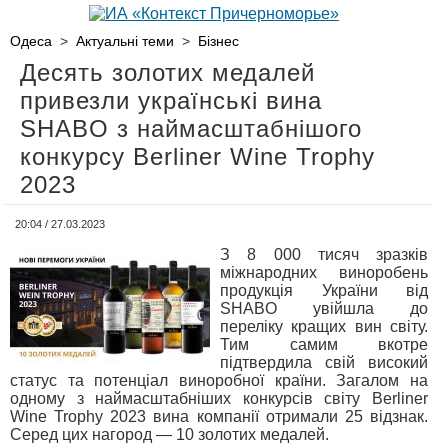
Одеса
>
Актуальні теми
>
Бізнес
Десять золотих медалей
привезли українські вина
SHABO з наймасштабнішого
конкурсу Berliner Wine Trophy
2023
20:04 / 27.03.2023
З 8 000 тисяч зразків
міжнародних виноробень
продукція України від
SHABO увійшла до
переліку кращих вин світу.
Тим самим вкотре
підтвердила свій високий
статус та потенціал виноробної країни. Загалом на
одному з наймасштабніших конкурсів світу Berliner
Wine Trophy 2023 вина компанії отримали 25 відзнак.
Серед цих нагород — 10 золотих медалей.