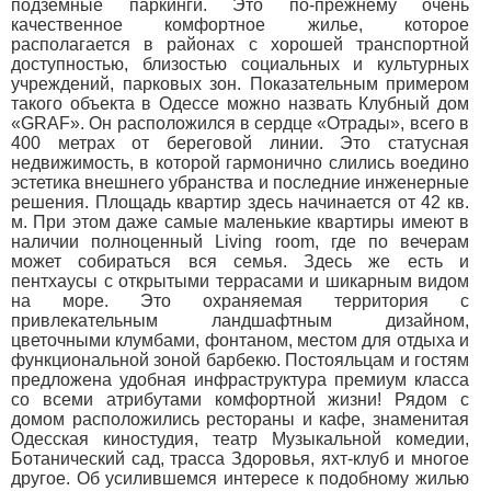
подземные паркинги. Это по-прежнему очень
качественное комфортное жилье, которое
располагается в районах с хорошей транспортной
доступностью, близостью социальных и культурных
учреждений, парковых зон. Показательным примером
такого объекта в Одессе можно назвать Клубный дом
«GRAF». Он расположился в сердце «Отрады», всего в
400 метрах от береговой линии. Это статусная
недвижимость, в которой гармонично слились воедино
эстетика внешнего убранства и последние инженерные
решения. Площадь квартир здесь начинается от 42 кв.
м. При этом даже самые маленькие квартиры имеют в
наличии полноценный Living room, где по вечерам
может собираться вся семья. Здесь же есть и
пентхаусы с открытыми террасами и шикарным видом
на море. Это охраняемая территория с
привлекательным ландшафтным дизайном,
цветочными клумбами, фонтаном, местом для отдыха и
функциональной зоной барбекю. Постояльцам и гостям
предложена удобная инфраструктура премиум класса
со всеми атрибутами комфортной жизни! Рядом с
домом расположились рестораны и кафе, знаменитая
Одесская киностудия, театр Музыкальной комедии,
Ботанический сад, трасса Здоровья, яхт-клуб и многое
другое. Об усилившемся интересе к подобному жилью