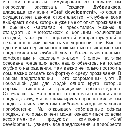
и о том, сложно ли стимулировать его продажи, мы
попросили рассказать
Гердаса Дубрицкаса
,
владельца компании
«Graf development»
, которая и
осуществляет данное строительство: «Клубные дома
выбирают люди, которые уже имеют опыт проживания
в обычных кварталах и пресытились жизнью в
стандартных многоэтажках с большим количеством
соседей, зачастую с неразвитой инфраструктурой и
незавершенными элементами дорожной сети. Вместо
однотипных серых многоэтажных высотных домов мы
предложили им клубный дом с более качественным,
комфортным и красивым жильем. К слову, на этом
основана концепция всех наших объектов, не только
клубного направления. Нам важно не только построить
дом, важно создать комфортную среду проживания. В
нашем представлении – это современный уютный
небольшой дом для людей одного круга, которые
дорожат тишиной и традициями добрососедства.
Отвечая же на Ваш вопрос относительно организации
продаж, скажу, мы не стимулируем спрос на жилье, мы
предоставляем клиентам наиболее выгодные условия
приобретения. Мы открываем собственные офисы
продаж, в которых клиент может ознакомиться со всем
ассортиментом продуктов компании «Graf
development», увидеть все предложения и приобрести