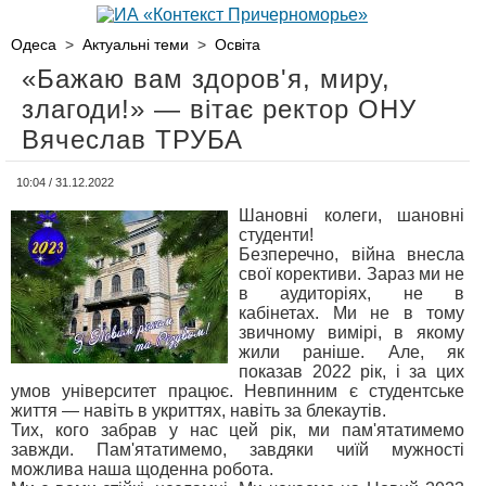
Одеса
>
Актуальні теми
>
Освіта
«Бажаю вам здоров'я, миру,
злагоди!» — вітає ректор ОНУ
Вячеслав ТРУБА
10:04 / 31.12.2022
Шановні колеги, шановні
студенти!
Безперечно, війна внесла
свої корективи. Зараз ми не
в аудиторіях, не в
кабінетах. Ми не в тому
звичному вимірі, в якому
жили раніше. Але, як
показав 2022 рік, і за цих
умов університет працює. Невпинним є студентське
життя — навіть в укриттях, навіть за блекаутів.
Тих, кого забрав у нас цей рік, ми пам'ятатимемо
завжди. Пам'ятатимемо, завдяки чиїй мужності
можлива наша щоденна робота.