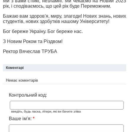
Ми з вами стійкі, незламні. Ми чекаємо на Новий 2023
рік, і сподіваємось, що цей рік буде Переможним.
Бажаю вам здоров'я, миру, злагоди! Нових знань, нових
студентів, нових здобутків нашому Університету!
Бог береже Україну. Бог береже нас.
З Новим Роком та Різдвом!
Ректор Вячеслав ТРУБА
Коментарі
Немає коментарів
Контрольний код:
введіть, будь ласка, літери, які ви бачите зліва
Ваше ім'я:
*