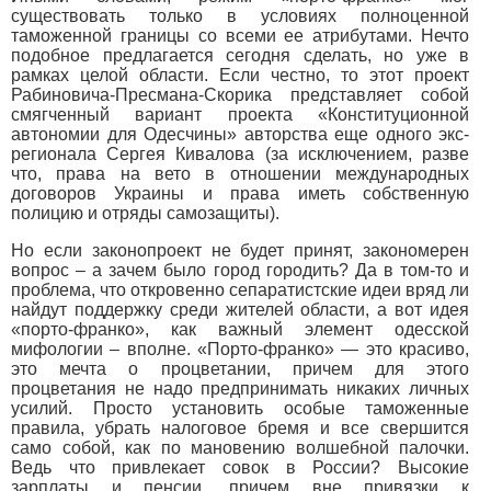
существовать только в условиях полноценной
таможенной границы со всеми ее атрибутами. Нечто
подобное предлагается сегодня сделать, но уже в
рамках целой области. Если честно, то этот проект
Рабиновича-Пресмана-Скорика представляет собой
смягченный вариант проекта «Конституционной
автономии для Одесчины» авторства еще одного экс-
регионала Сергея Кивалова (за исключением, разве
что, права на вето в отношении международных
договоров Украины и права иметь собственную
полицию и отряды самозащиты).
Но если законопроект не будет принят, закономерен
вопрос – а зачем было город городить? Да в том-то и
проблема, что откровенно сепаратистские идеи вряд ли
найдут поддержку среди жителей области, а вот идея
«порто-франко», как важный элемент одесской
мифологии – вполне. «Порто-франко» — это красиво,
это мечта о процветании, причем для этого
процветания не надо предпринимать никаких личных
усилий. Просто установить особые таможенные
правила, убрать налоговое бремя и все свершится
само собой, как по мановению волшебной палочки.
Ведь что привлекает совок в России? Высокие
зарплаты и пенсии, причем вне привязки к