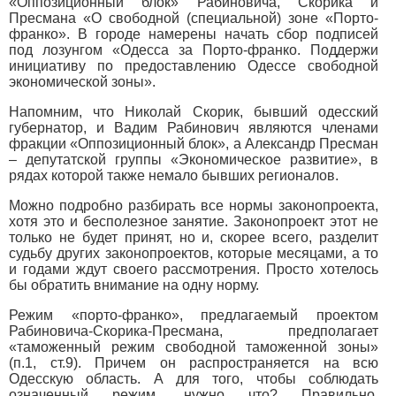
«Оппозиционный блок» Рабиновича, Скорика и
Пресмана «О свободной (специальной) зоне «Порто-
франко». В городе намерены начать сбор подписей
под лозунгом «Одесса за Порто-франко. Поддержи
инициативу по предоставлению Одессе свободной
экономической зоны».
Напомним, что Николай Скорик, бывший одесский
губернатор, и Вадим Рабинович являются членами
фракции «Оппозиционный блок», а Александр Пресман
– депутатской группы «Экономическое развитие», в
рядах которой также немало бывших регионалов.
Можно подробно разбирать все нормы законопроекта,
хотя это и бесполезное занятие. Законопроект этот не
только не будет принят, но и, скорее всего, разделит
судьбу других законопроектов, которые месяцами, а то
и годами ждут своего рассмотрения. Просто хотелось
бы обратить внимание на одну норму.
Режим «порто-франко», предлагаемый проектом
Рабиновича-Скорика-Пресмана, предполагает
«таможенный режим свободной таможенной зоны»
(п.1, ст.9). Причем он распространяется на всю
Одесскую область. А для того, чтобы соблюдать
означенный режим, нужно что? Правильно,