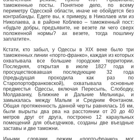
таможенные посты. Понятное дело, по всему
периметру Одесской области, иначе не обойдется без
контрабанды. Едете вы, к примеру, в Николаев или из
Николаева, а в районе Коблево – таможенный пост:
«будьте добры, предъявите, не везете ли чего сверх
положенной нормы? ах везете, тогда пошлину
заплатите».
Кстати, кто забыл, у Одессы в XIX веке было три
таможенных линии «порто-франко», каждая из которых
охватывала все большие городские территории.
Последняя, открытая в июле 1827 года и
просуществовавшая последующие 32 года
(предыдущая проходила как раз по
Старопортофранковской), охватывала основные
предместья Одессы, включая Пересыпь, Слободку,
Молдаванку, Ближние и Дальние Мельницы, и
замыкалась между Малым и Средним Фонтаном.
Общая протяженность данной черты равнялась 16 км,
были вырыты два рва на расстоянии от 20 до 40
метров друг от друга, построено 12 караульных
помещений для объездчиков, созданы две въездные
заставы и две таможни.
Иными словами, режим «порто-франко» мог