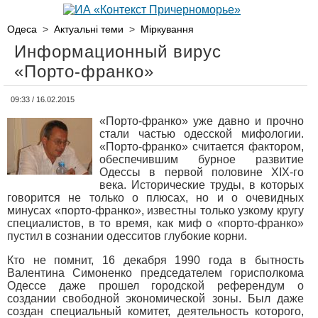
Одеса
>
Актуальні теми
>
Міркування
Информационный вирус
«Порто-франко»
09:33 / 16.02.2015
«Порто-франко» уже давно и прочно
стали частью одесской мифологии.
«Порто-франко» считается фактором,
обеспечившим бурное развитие
Одессы в первой половине XIX-го
века. Исторические труды, в которых
говорится не только о плюсах, но и о очевидных
минусах «порто-франко», известны только узкому кругу
специалистов, в то время, как миф о «порто-франко»
пустил в сознании одесситов глубокие корни.
Кто не помнит, 16 декабря 1990 года в бытность
Валентина Симоненко председателем горисполкома
Одессе даже прошел городской референдум о
создании свободной экономической зоны. Был даже
создан специальный комитет, деятельность которого,