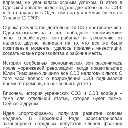
впрочем, не увенчалась особым успехом. В итоге в
Одесской области было создано две «точечные» СЭЗ:
«Порто-франко» в Одесском порту и «Рени» (всего по
Украине 11 СЭЗ).
Оценка результатов деятельности СЭЗ противоречива.
Одни указывали на то, что свободные экономические
зоны способствуют контрабанде и уклонению от
налогов, другие напирали на то, что все же были
позитивные моменты, удалось привлечь инвестиции,
создать новые производства и рабочие места.
История свободных экономических зон закончилась
после «оранжевой революции», когда правительство
Юлии Тимошенко лишило все СЭЗ налоговых льгот. С
того часа вопрос о возрождении СЭЗ поднимался
время от времени, но без особого успеха.
Впрочем, история украинских СЭЗ и СЭЗ вообще –
тема для отдельной статьи, которая будет позже.
Сейчас о другом.
Идея «порто-франко» получила развитие совсем
недавно. В Верховной Раде зарегистрирован
законопроект народных депутатов членов фракции