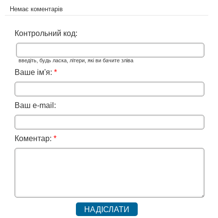
Немає коментарів
Контрольний код:
введіть, будь ласка, літери, які ви бачите зліва
Ваше ім'я:
*
Ваш e-mail:
Коментар:
*