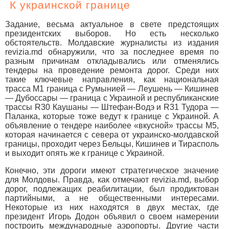
К украинской границе
Задание, весьма актуальное в свете предстоящих
президентских выборов. Но есть несколько
обстоятельств. Молдавские журналисты из издания
revizia.md обнаружили, что за последнее время по
разным причинам откладывались или отменялись
тендеры на проведение ремонта дорог. Среди них
такие ключевые направления, как национальная
трасса М1 граница с Румынией — Леушень — Кишинев
— Дубоссары — граница с Украиной и республиканские
трассы R30 Каушаны — Штефан-Водэ и R31 Тудора —
Паланка, которые тоже ведут к границе с Украиной. А
объявление о тендере наиболее «вкусной» трассы М5,
которая начинается с севера от украинско-молдавской
границы, проходит через Бельцы, Кишинев и Тирасполь
и выходит опять же к границе с Украиной.
Конечно, эти дороги имеют стратегическое значение
для Молдовы. Правда, как отмечают revizia.md, выбор
дорог, подлежащих реабилитации, был продиктован
партийными, а не общественными интересами.
Некоторые из них находятся в двух местах, где
президент Игорь Додон объявил о своем намерении
построить международные аэропорты. Другие части