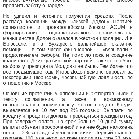
проявить заботу о народе.
Не удивил и источник получения средств. После
распада коалиции между близкой Додону Партией
социалистов и проевропейским блоком ACUM и
формирования социалистического правительства
меньшинства Додон оказался в жесткой изоляции. И в
Брюсселе, и в Бухаресте дальнейшее оказание
помощи — в том числе финансовой — увязывали с
продолжением реформ. Не помогло пока и создание
коалиции с Демократической партией. Так что особого
выбора у президента Молдовы не было. Тем более что
все предыдущие годы Игорь Додон демонстрировал, за
некоторыми нюансами, чрезвычайную лояльность по
отношению к Москве.
Основные претензии у оппозиции и экспертов были к
тексту соглашения, а также к возможному
использованию полученных у России средств. Кредит
выделяется на 10 лет под 2% годовых. Выплаты по
кредиту и проценты должны проводиться дважды в год.
При задержке оплаты на срок больше 10 дней сумму
выплат объявят просроченной и на нее будет наложена
пеня — 3% за каждый день просрочки. Первый транш в
размере 100 млн евро должен поступить уже 23 мая.