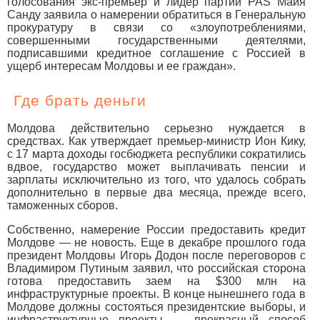
голосования экс-премьер и лидер партии PAS Майя
Санду заявила о намерении обратиться в Генеральную
прокуратуру в связи со «злоупотреблениями,
совершенными государственными деятелями,
подписавшими кредитное соглашение с Россией в
ущерб интересам Молдовы и ее граждан».
Где брать деньги
Молдова действительно серьезно нуждается в
средствах. Как утверждает премьер-министр Ион Кику,
с 17 марта доходы госбюджета республики сократились
вдвое, государство может выплачивать пенсии и
зарплаты исключительно из того, что удалось собрать
дополнительно в первые два месяца, прежде всего,
таможенных сборов.
Собственно, намерение России предоставить кредит
Молдове — не новость. Еще в декабре прошлого года
президент Молдовы Игорь Додон после переговоров с
Владимиром Путиным заявил, что российская сторона
готова предоставить заем на $300 млн на
инфраструктурные проекты. В конце нынешнего года в
Молдове должны состояться президентские выборы, и
инфраструктурные проекты — прекрасный способ