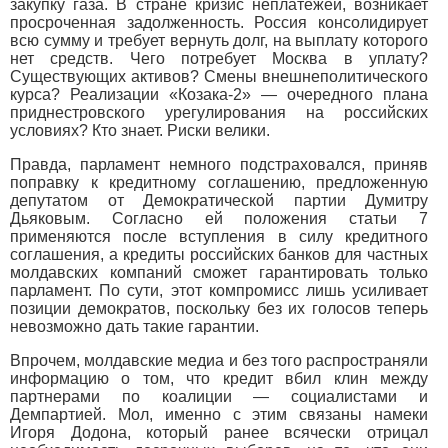
закупку газа. В стране кризис неплатежей, возникает
просроченная задолженность. Россия консолидирует
всю сумму и требует вернуть долг, на выплату которого
нет средств. Чего потребует Москва в уплату?
Существующих активов? Смены внешнеполитического
курса? Реализации «Козака-2» — очередного плана
приднестровского урегулирования на российских
условиях? Кто знает. Риски велики.
Правда, парламент немного подстраховался, приняв
поправку к кредитному соглашению, предложенную
депутатом от Демократической партии Думитру
Дьяковым. Согласно ей положения статьи 7
применяются после вступления в силу кредитного
соглашения, а кредиты российских банков для частных
молдавских компаний сможет гарантировать только
парламент. По сути, этот компромисс лишь усиливает
позиции демократов, поскольку без их голосов теперь
невозможно дать такие гарантии.
Впрочем, молдавские медиа и без того распространяли
информацию о том, что кредит вбил клин между
партнерами по коалиции — социалистами и
Демпартией. Мол, именно с этим связаны намеки
Игоря Додона, который ранее всячески отрицал