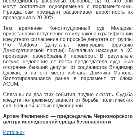
необходимость досрочных выборов, на то, что они
могут состояться одновременно с парламентскими.
Правда, сам президент расценивает вероятность их
проведения в 20-30%.
Тем временем Конституционный суд Молдовы
приостановил вступление в силу закона о ратификации
кредитного соглашения по просьбе депутата от группы
Pro Moldova (депутаты, покинувшие фракцию
Демократической партии). Буквально накануне в КС
произошел своеобразный переворот. В результате
вотума недоверия от поста председателя суда был
отстранен бывший депутат от социалистов Владимир
Цуркан, а на его место избрана Домника Маноле,
баллотировавшаяся ранее в парламент от блока
ACUM.
Связаны ли два этих события, трудно сказать. Судьба
кредита по-прежнему зависит от борьбы политических
сил, большей частью подковерной.
Артем Филипенко — председатель Черноморского
центра исследований среды безопасности
Источник