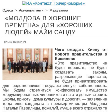
Одеса
>
Актуальні теми
>
Міркування
«МОЛДОВА В ХОРОШИЕ
ВРЕМЕНА» ДЛЯ «ХОРОШИХ
ЛЮДЕЙ» МАЙИ САНДУ
12:53 / 16.08.2021
Чего ожидать Киеву от
нового правительства в
Кишиневе
«Это правительство не
будет воровать, не будет
создавать законы,
разрешающие воровство,
не будет приватизировать
для родственников государственную собственность.
Мы будем стремиться конфисковать имущество
коррумпированных чиновников и на эти деньги строить
школы, приюты, дома культуры и дороги», — заявление
тогда еще кандидата в премьер-министры Молдовы
Натальи Гаврилицы, пожалуй, лучше всего отражало те