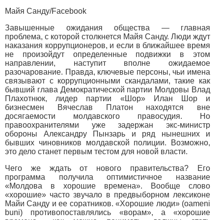
Майя Санду/Facebook
Завышенные ожидания общества — главная
проблема, с которой столкнется Майя Санду. Люди ждут
наказания коррупционеров, и если в ближайшее время
не произойдут определенные подвижки в этом
направлении, наступит вполне ожидаемое
разочарование. Правда, ключевые персоны, чьи имена
связывают с коррупционными скандалами, такие как
бывший глава Демократической партии Молдовы Влад
Плахотнюк, лидер партии «Шор» Илан Шор и
бизнесмен Вячеслав Платон находятся вне
досягаемости молдавского правосудия. Но
правоохранителями уже задержан экс-министр
обороны Александру Пынзарь и ряд нынешних и
бывших чиновников молдавской полиции. Возможно,
это дело станет первым тестом для новой власти.
Чего же ждать от нового правительства? Его
программа получила оптимистичное название
«Молдова в хорошие времена». Вообще слово
«хорошие» часто звучало в предвыборном лексиконе
Майи Санду и ее соратников. «Хорошие люди» (oameni
buni) противопоставлялись «ворам», а «хорошие