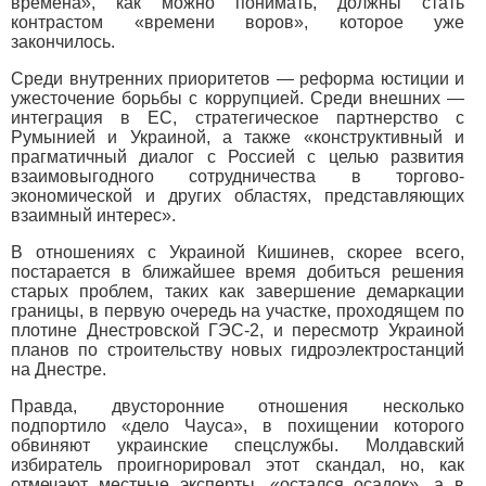
времена», как можно понимать, должны стать
контрастом «времени воров», которое уже
закончилось.
Среди внутренних приоритетов — реформа юстиции и
ужесточение борьбы с коррупцией. Среди внешних —
интеграция в ЕС, стратегическое партнерство с
Румынией и Украиной, а также «конструктивный и
прагматичный диалог с Россией с целью развития
взаимовыгодного сотрудничества в торгово-
экономической и других областях, представляющих
взаимный интерес».
В отношениях с Украиной Кишинев, скорее всего,
постарается в ближайшее время добиться решения
старых проблем, таких как завершение демаркации
границы, в первую очередь на участке, проходящем по
плотине Днестровской ГЭС-2, и пересмотр Украиной
планов по строительству новых гидроэлектростанций
на Днестре.
Правда, двусторонние отношения несколько
подпортило «дело Чауса», в похищении которого
обвиняют украинские спецслужбы. Молдавский
избиратель проигнорировал этот скандал, но, как
отмечают местные эксперты, «остался осадок», а в