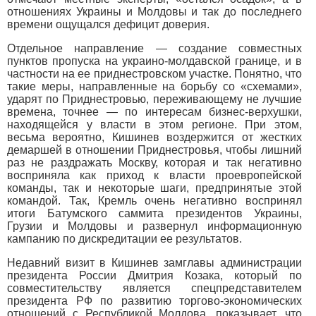
отношениях Украины и Молдовы и так до последнего
времени ощущался дефицит доверия.
Отдельное направление — создание совместных
пунктов пропуска на украино-молдавской границе, и в
частности на ее приднестровском участке. Понятно, что
такие меры, направленные на борьбу со «схемами»,
ударят по Приднестровью, переживающему не лучшие
времена, точнее — по интересам бизнес-верхушки,
находящейся у власти в этом регионе. При этом,
весьма вероятно, Кишинев воздержится от жестких
демаршей в отношении Приднестровья, чтобы лишний
раз не раздражать Москву, которая и так негативно
восприняла как приход к власти проевропейской
команды, так и некоторые шаги, предпринятые этой
командой. Так, Кремль очень негативно воспринял
итоги Батумского саммита президентов Украины,
Грузии и Молдовы и развернул информационную
кампанию по дискредитации ее результатов.
Недавний визит в Кишинев замглавы администрации
президента России Дмитрия Козака, который по
совместительству является спецпредставителем
президента РФ по развитию торгово-экономических
отношений с Республикой Молдова, показывает, что