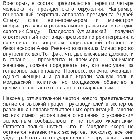
Во-вторых, в состав правительства перешли четыре
человека из президентского окружения. Например,
генеральный секретарь аппарата президента Андрей
Спыну стал вице-премьером и министром
инфраструктуры и регионального развития, еще один
советник Санду — Владислав Кульминский — получил
ответственный пост вице-премьера по реинтеграции, а
советница по вопросам национальной обороны и
безопасности Анна Ревенко возглавила Министерство
внутренних дел. Тот факт, что две ключевые должности
в стране — президента и премьера — занимают
женщины, должен порадовать тех, кто выступает за
гендерное равноправие. Прогресс, конечно, очевиден,
однако женщины и раньше играли важную роль в
молдавской политике, но молдавское общество в
целом пока остается столь же патриархальным.
Наконец, отличительной чертой нового правительства
является высокий процент руководителей и экспертов
различных неправительственных организаций. Многие
из них имеют устоявшиеся отношения с украинским
экспертным сообществом, и не только украинским.
Остается только шутить, что в Молдове скоро не
останется независимых экспертов, поскольку все они
уйдут работать в государственные структуры. Такое