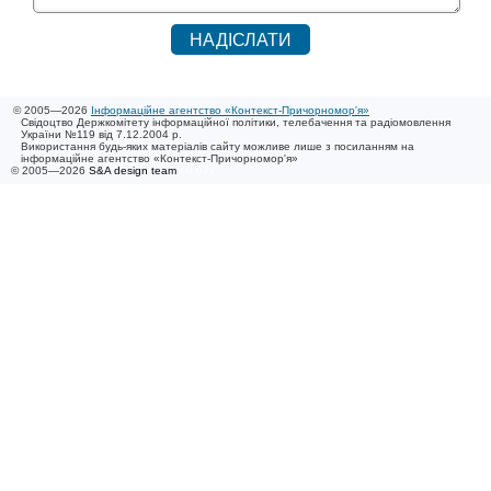
© 2005—2026
Інформаційне агентство «Контекст-Причорномор'я»
Свідоцтво Держкомітету інформаційної політики, телебачення та радіомовлення
України №119 від 7.12.2004 р.
Використання будь-яких матеріалів сайту можливе лише з посиланням на
інформаційне агентство «Контекст-Причорномор'я»
© 2005—2026
S&A design team
/ 0.077