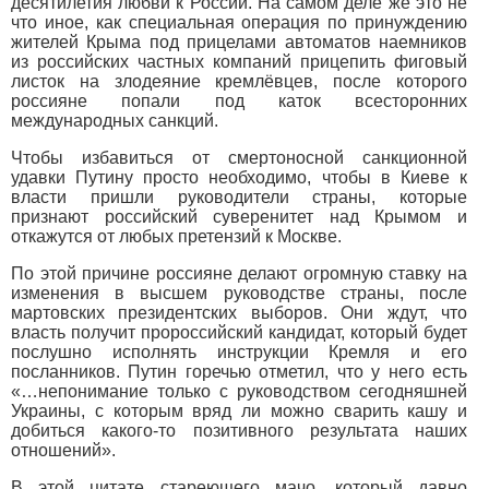
десятилетия любви к России. На самом деле же это не
что иное, как специальная операция по принуждению
жителей Крыма под прицелами автоматов наемников
из российских частных компаний прицепить фиговый
листок на злодеяние кремлёвцев, после которого
россияне попали под каток всесторонних
международных санкций.
Чтобы избавиться от смертоносной санкционной
удавки Путину просто необходимо, чтобы в Киеве к
власти пришли руководители страны, которые
признают российский суверенитет над Крымом и
откажутся от любых претензий к Москве.
По этой причине россияне делают огромную ставку на
изменения в высшем руководстве страны, после
мартовских президентских выборов. Они ждут, что
власть получит пророссийский кандидат, который будет
послушно исполнять инструкции Кремля и его
посланников. Путин горечью отметил, что у него есть
«…непонимание только с руководством сегодняшней
Украины, с которым вряд ли можно сварить кашу и
добиться какого-то позитивного результата наших
отношений».
В этой цитате стареющего мачо, который давно