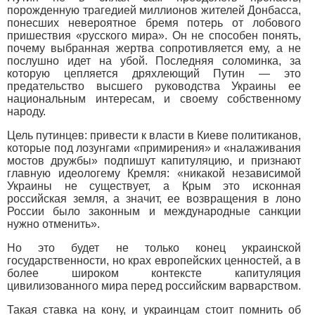
порожденную трагедией миллионов жителей Донбасса,
понесших невероятное бремя потерь от лобового
пришествия «русского мира». Он не способен понять,
почему выбранная жертва сопротивляется ему, а не
послушно идет на убой. Последняя соломинка, за
которую цепляется дряхлеющий Путин — это
предательство высшего руководства Украины ее
национальным интересам, и своему собственному
народу.
Цель путинцев: привести к власти в Киеве политиканов,
которые под лозунгами «примирения» и «налаживания
мостов дружбы» подпишут капитуляцию, и признают
главную идеологему Кремля: «никакой независимой
Украины не существует, а Крым это исконная
российская земля, а значит, ее возвращения в лоно
России было законным и международные санкции
нужно отменить».
Но это будет не только конец украинской
государственности, но крах европейских ценностей, а в
более широком контексте капитуляция
цивилизованного мира перед российским варварством.
Такая ставка на кону, и украинцам стоит помнить об