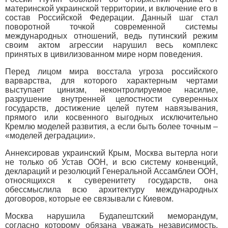
материнской украинской территории, и включение его в
состав Российской Федерации. Данный шаг стал
поворотной точкой современной системы
международных отношений, ведь путинский режим
своим актом агрессии нарушил весь комплекс
принятых в цивилизованном мире норм поведения.
Перед лицом мира восстала угроза российского
варварства, для которого характерным чертами
выступает цинизм, неконтролируемое насилие,
разрушение внутренней целостности суверенных
государств, достижение целей путем навязывания,
прямого или косвенного выгодных исключительно
Кремлю моделей развития, а если быть более точным –
«моделей деградации».
Аннексировав украинский Крым, Москва вытерла ноги
не только об Устав ООН, и всю систему конвенций,
деклараций и резолюций Генеральной Ассамблеи ООН,
относящихся к суверенитету государств, она
обессмыслила всю архитектуру международных
договоров, которые ее связывали с Киевом.
Москва нарушила Будапештский меморандум,
согласно которому обязана уважать независимость,