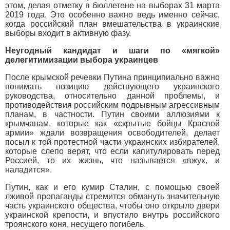
этом, делая отметку в бюллетене на выборах 31 марта
2019 года. Это особенно важно ведь именно сейчас,
когда российский план вмешательства в украинские
выборы входит в активную фазу.
Неугодный кандидат и шаги по «мягкой»
делегитимизации выбора украинцев
После крымской речевки Путина принципиально важно
понимать позицию действующего украинского
руководства, относительно данной проблемы, и
противодействия российским подрывным агрессивным
планам, в частности. Путин своими аллюзиями к
крымчанам, которые как «скрытые бойцы Красной
армии» ждали возвращения освободителей, делает
посыл к той протестной части украинских избирателей,
которые слепо верят, что если капитулировать перед
Россией, то их жизнь, что называется «вжух, и
наладится».
Путин, как и его кумир Сталин, с помощью своей
лживой пропаганды стремится обмануть значительную
часть украинского общества, чтобы оно открыло двери
украинской крепости, и впустило внутрь российского
троянского коня, несущего погибель.