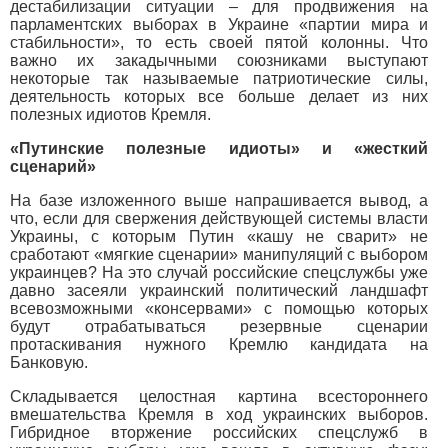
дестабилизации ситуации – для продвижения на
парламентских выборах в Украине «партии мира и
стабильности», то есть своей пятой колонны. Что
важно их закадычными союзниками выступают
некоторые так называемые патриотические силы,
деятельность которых все больше делает из них
полезных идиотов Кремля.
«Путинские полезные идиоты» и «жесткий
сценарий»
На базе изложенного выше напрашивается вывод, а
что, если для свержения действующей системы власти
Украины, с которым Путин «кашу не сварит» не
сработают «мягкие сценарии» манипуляций с выбором
украинцев? На это случай российские спецслужбы уже
давно засеяли украинский политический ландшафт
всевозможными «консервами» с помощью которых
будут отрабатываться резервные сценарии
протаскивания нужного Кремлю кандидата на
Банковую.
Складывается целостная картина всестороннего
вмешательства Кремля в ход украинских выборов.
Гибридное вторжение российских спецслужб в