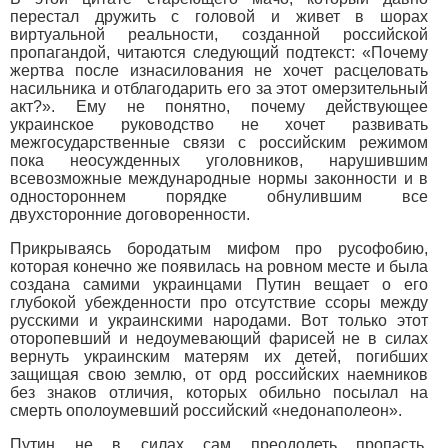
перестал дружить с головой и живет в шорах
виртуальной реальности, созданной российской
пропагандой, читаются следующий подтекст: «Почему
жертва после изнасилования не хочет расцеловать
насильника и отблагодарить его за этот омерзительный
акт?». Ему не понятно, почему действующее
украинское руководство не хочет развивать
межгосударственные связи с российским режимом
пока неосужденных уголовников, нарушившим
всевозможные международные нормы законности и в
одностороннем порядке обнулившим все
двухсторонние договоренности.
Прикрываясь бородатым мифом про русофобию,
которая конечно же появилась на ровном месте и была
создана самими украинцами Путин вещает о его
глубокой убежденности про отсутствие ссоры между
русскими и украинскими народами. Вот только этот
оторопевший и недоумевающий фарисей не в силах
вернуть украинским матерям их детей, погибших
защищая свою землю, от орд российских наемников
без знаков отличия, которых обильно посылал на
смерть ополоумевший российский «недонаполеон».
Путин не в силах сам преодолеть пропасть,