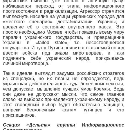
украинские выборы уже вошло в активную фазу:
наблюдается переход от этапа информационного
противостояния к радикализации. Агрессор стремится
выплеснуть насилие на улицы украинских городов для
«жесткого сценария» дестабилизации Украины, и
введение её в состояние внутреннего хаоса. Это
просто необходимо Москве, чтобы показать всему миру
паралич украинского государства, и превращение
Украины в «failed state», т.е. несостоявшегося
государства. И тут у Путина появится осязаемый повод
ввести войска под видом миротворцев, и таки
подчинить себе украинский народ, прикрываясь
личиной миротворца.
Так в идеале выглядит задумка российских стратегов
из спецслужб, но их планы не оправдаются, ведь
украинская действительность куда более комплексная,
чем допускает мышление лучших умов Кремля. Ведь
они даже не допускают мысли, что самое главное
слово на выборах принадлежит украинскому народу, и
этот свободный выбор будет обязательно защищен,
вопреки бесконечным козням путинцев и его
приспешников.
Секция «Дельта» группы Информационное