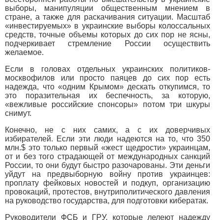
выборы, манипуляции общественным мнением в
стране, а также для раскачивания ситуации. Масштаб
«инвестируемых» в украинские выборы колоссальных
средств, точные объемы которых до сих пор не ясны,
подчеркивает стремление России осуществить
желаемое.
Если в головах отдельных украинских политиков-
москвофилов или просто паяцев до сих пор есть
надежда, что «одним Крымом» дескать откупимся, то
это поразительная их беспечность, за которую,
«вежливые российские спонсоры» потом три шкуры
снимут.
Конечно, не с них самих, а с их доверчивых
избирателей. Если эти люди надеются на то, что 350
млн.$ это только первый «жест щедрости» украинцам,
от и без того страдающей от международных санкций
России, то они будут быстро разочарованы. Эти деньги
уйдут на предвыборную войну против украинцев:
проплату фейковых новостей и подкуп, организацию
провокаций, протестов, внутриполитического давления
на руководство государства, для подготовки кибератак.
Руководители ФСБ и ГРУ, которые лелеют надежду