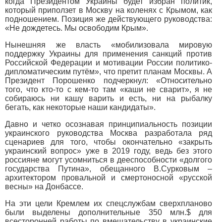
когда Президентом Украины будет избран политик,
который приползет в Москву на коленях с Крымом, как
подношением. Позиция же действующего руководства:
«Не дождетесь. Мы освободим Крым».
Нынешняя же власть «мобилизовала мировую
поддержку Украины для применения санкций против
Российской Федерации и мотивации России политико-
дипломатическим путём», что претит планам Москвы. А
Президент Порошенко подчеркнул: «Относительно
того, что кто-то с кем-то там «каши не сварит», я не
собираюсь ни кашу варить и есть, ни на рыбалку
бегать, как некоторые наши кандидаты».
Давно и четко осознавая принципиальность позиции
украинского руководства Москва разработала ряд
сценариев для того, чтобы окончательно «закрыть
украинский вопрос» уже в 2019 году, ведь без этого
россияне могут усомниться в дееспособности «долгого
государства Путина», обещанного В.Сурковым –
архитектором провальной и смертоносной «русской
весны» на Донбассе.
На эти цели Кремлем их спецслужбам сверхпланово
были выделены дополнительные 350 млн.$ для
всесторонней работы по вмешательству в украинские