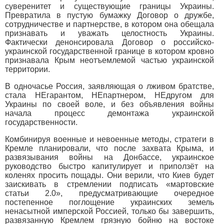
суверенитет и существующие границы Украины.
Превратила в пустую бумажку Договор о дружбе,
сотрудничестве и партнерстве, в котором она обещала
признавать и уважать целостность Украины.
Фактически денонсировала Договор о российско-
украинской государственной границе в котором кровно
признавала Крым неотъемлемой частью украинской
территории.
В одночасье Россия, заявляющая о лживом братстве,
стала НЕгарантом, НЕпартнером, НЕдругом для
Украины по своей воле, и без объявления войны
начала процесс демонтажа украинской
государственности.
Комбинируя военные и невоенные методы, стратеги в
Кремле планировали, что после захвата Крыма, и
развязывания войны на Донбассе, украинское
руководство быстро капитулирует и приползёт на
коленях просить пощады. Они верили, что Киев будет
заискивать в стремлении подписать «мартовские
статьи 2.0», предусматривающие очередное
постепенное поглощение украинских земель
ненасытной имперской Россией, только бы завершить,
развязанную Кремлем грязную бойню на востоке