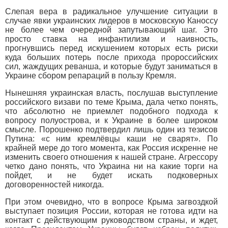
Слепая вера в радикальное улучшение ситуации в
случае явки украинских лидеров в московскую Каноссу
не более чем очередной запутывающий шаг. Это
просто ставка на инфантилизм и наивность,
прогнувшись перед искушением которых есть риски
куда больших потерь после прихода пророссийских
сил, жаждущих реванша, и которые будут заниматься в
Украине сбором репараций в пользу Кремля.
Нынешняя украинская власть, послушав выступление
российского визави по теме Крыма, дала четко понять,
что абсолютно не приемлет подобного подхода к
вопросу полуострова, и к Украине в более широком
смысле. Порошенко подтвердил лишь один из тезисов
Путина: «с ним кремлёвцы каши не сварят». По
крайней мере до того момента, как Россия искренне не
изменить своего отношения к нашей стране. Агрессору
четко дано понять, что Украина ни на какие торги на
пойдет, и не будет искать подковерных
договоренностей никогда.
При этом очевидно, что в вопросе Крыма загвоздкой
выступает позиция России, которая не готова идти на
контакт с действующим руководством страны, и ждет,