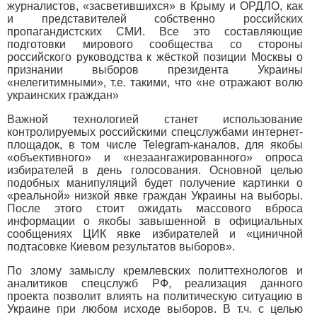
журналистов, «засветившихся» в Крыму и ОРДЛО, как
и представителей собственно российских
пропагандистских СМИ. Все это составляющие
подготовки мирового сообщества со стороны
российского руководства к жёсткой позиции Москвы о
признании выборов президента Украины
«нелегитимными», т.е. такими, что «не отражают волю
украинских граждан»
Важной технологией станет использование
контролируемых российскими спецслужбами интернет-
площадок, в том числе Telegram-каналов, для якобы
«объективного» и «незаангажированного» опроса
избирателей в день голосования. Основной целью
подобных манипуляций будет получение картинки о
«реальной» низкой явке граждан Украины на выборы.
После этого стоит ожидать массового вброса
информации о якобы завышенной в официальных
сообщениях ЦИК явке избирателей и «циничной
подтасовке Киевом результатов выборов».
По злому замыслу кремлевских политтехнологов и
аналитиков спецслужб РФ, реализация данного
проекта позволит влиять на политическую ситуацию в
Украине при любом исходе выборов. В т.ч. с целью