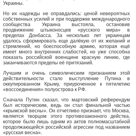
Украины.
Но их надежды не оправдались: ценой невероятных
собственных усилий и при поддержке международного
сообщества Украина выстояла, остановив
продвижение штыконосцев «русского мира» в
пределах Донбасса. За несколько лет украинцам
удалось сформировать еще далёкую от их желаний и
стремлений, но боеспособную армию, которая ещё
имеет много внутренних слабостей, но уже способна
показать российской военщине красную линию, где
заканчиваются пределы её притязаний.
Лучшим и очень символическим признанием этой
действительности стало выступление Путина в
оккупированном Крыму, приуроченное к пятилетию
«воссоединения» полуострова к РФ.
Сначала Путин сказал, что мартовский референдум
был историческим, ведь он стал финальной частью
«крымской весны». Он отчетливо признает, что Москва,
является творцом этого противозаконного действа,
которое было лишь одним из актов полномасштабной
продолжающейся российской агрессии под названием
«русская весна».