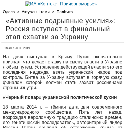
Одеса
>
Актуальні теми
>
Політика
«Активные подрывные усилия»:
Россия вступает в финальный
этап схватки за Украину
18:40 / 20.03.2019
На днях выступая в Крыму Путин окончательно
признал, что делает ставку на смену власти в Украине
любым путем. Устранение действующей власти это его
последняя надежда взять украинский народ под
контроль. Битва за Украину вступает в горячую фазу,
финалом которой должен стать захват россиянами
страны изнутри.
«Черный повар» украинской политической кухни
18 марта 2014 г. – тёмная дата для современного
международного сообщества. Пять лет назад,
возрождая вероломную традицию сталинских времен,
его генетический последователь, авторитарный лидер
России Путин объявил об отторжении Крыма от