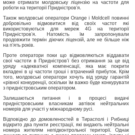
може отримати молдовську ліцензію на частоти для
роботи на території Придністров'я.
Також молдовські оператори Orange і Moldcell повинні
добровільно відмовитися від своїх частот які
використовуються для мереж 4G на території
Придністров'я. Натомість їм запропонували
продовжити термін діючих ліцензій, але не більше ніж
на п'ять років.
Проте оператори поки що відмовляються віддавати
свої частоти в Придністров'ї без отримання за це від
уряду «адекватної компенсації, яка має покрити
вкладені в ці частоти гроші і втрачений прибуток. Крім
того, молдовські оператори хочуть від уряду гарантій
«рівної конкуренції, оскільки їм важко буде конкурувати
з придністровським оператором.
Залишаються питання і в процесі видачі
придністровським власникам автівок нейтральних
номерів для участі у міжнародному русі.
Відповідно до домовленостей в Тирасполі і Рибниці
відкрито два пункти реєстрації, які видають нейтральні
номера жителям непідконтрольної території. Однак