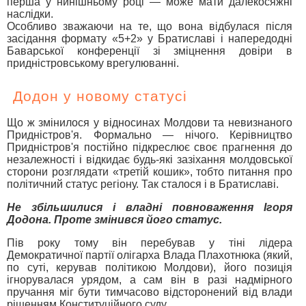
перша у нинішньому році — може мати далекосяжні
наслідки.
Особливо зважаючи на те, що вона відбулася після
засідання формату «5+2» у Братиславі і напередодні
Баварської конференції зі зміцнення довіри в
придністровському врегулюванні.
Додон у новому статусі
Що ж змінилося у відносинах Молдови та невизнаного
Придністров'я. Формально — нічого. Керівництво
Придністров'я постійно підкреслює своє прагнення до
незалежності і відкидає будь-які зазіхання молдовської
сторони розглядати «третій кошик», тобто питання про
політичний статус регіону. Так сталося і в Братиславі.
Не збільшилися і владні повноваження Ігоря
Додона. Проте змінився його статус.
Пів року тому він перебував у тіні лідера
Демократичної партії олігарха Влада Плахотнюка (який,
по суті, керував політикою Молдови), його позиція
ігнорувалася урядом, а сам він в разі надмірного
пручання міг бути тимчасово відсторонений від влади
рішенням Конституційного суду.