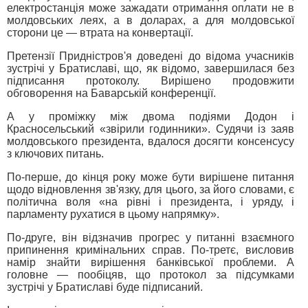
електростанція може зажадати отримання оплати не в
молдовських леях, а в доларах, а для молдовської
сторони це — втрата на конвертації.
Претензії Придністров'я доведені до відома учасників
зустрічі у Братиславі, що, як відомо, завершилася без
підписання протоколу. Вирішено продовжити
обговорення на Баварській конференції.
А у проміжку між двома подіями Додон і
Красносельський «звірили годинники». Судячи із заяв
молдовського президента, вдалося досягти консенсусу
з ключових питань.
По-перше, до кінця року може бути вирішене питання
щодо відновлення зв'язку, для цього, за його словами, є
політична воля «на рівні і президента, і уряду, і
парламенту рухатися в цьому напрямку».
По-друге, він відзначив прогрес у питанні взаємного
припинення кримінальних справ. По-третє, висловив
намір знайти вирішення банківської проблеми. А
головне — пообіцяв, що протокол за підсумками
зустрічі у Братиславі буде підписаний.