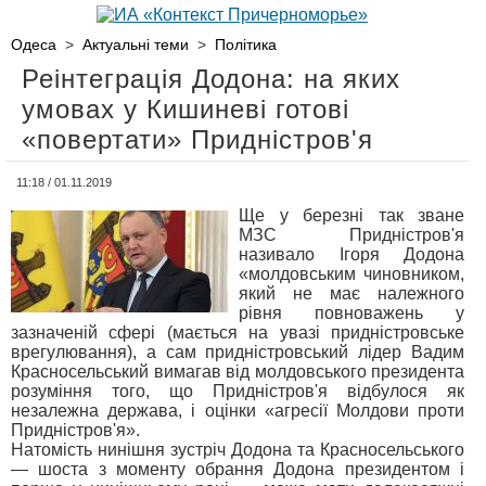
Одеса
>
Актуальні теми
>
Політика
Реінтеграція Додона: на яких
умовах у Кишиневі готові
«повертати» Придністров'я
11:18 / 01.11.2019
Ще у березні так зване
МЗС Придністров'я
називало Ігоря Додона
«молдовським чиновником,
який не має належного
рівня повноважень у
зазначеній сфері (мається на увазі придністровське
врегулювання), а сам придністровський лідер Вадим
Красносельський вимагав від молдовського президента
розуміння того, що Придністров'я відбулося як
незалежна держава, і оцінки «агресії Молдови проти
Придністров'я».
Натомість нинішня зустріч Додона та Красносельського
— шоста з моменту обрання Додона президентом і