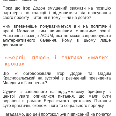
Поки що Ігор Додон змушений зважати на позицію
партнерів по коаліції і відмовитися від просування
свого проєкту. Питання в тому — чи на довго?
Чим впевненіше почуватиметься він на політичній
арені Молдови, тим активнішим ставатиме зовні.
Реактивна позиція ACUM, яка не може запропонувати
альтернативного бачення, йому в цьому лише
допомагає.
«Берлін плюс» і тактика «малих
кроків»
Що ж обговорювали Ігор Додон та Вадим
Красносельський на зустрічі в резиденції президента
Молдови в Галеренах?
Судячи з заявленого на підсумковому брифінгу, в
центрі уваги опинилися питання, що мали бути
вирішені в рамках Берлінського протоколу. Питання
суто практичні, економічного та соціального порядку.
Нагадаємо, що цей протокол був підписаний на початку