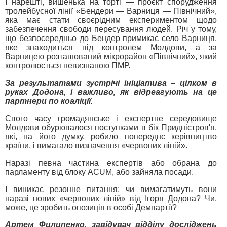
І нарешті, вишенька на торті — проєкт спорудження
тролейбусної лінії «Бендери — Варниця — Північний»,
яка має стати своєрідним експериментом щодо
забезпечення свободи пересування людей. Річ у тому,
що безпосередньо до Бендер примикає село Варниця,
яке знаходиться під контролем Молдови, а за
Варницею розташований мікрорайон «Північний», який
контролюється невизнаною ПМР.
За результатами зустрічі ініціатива – цілком в
руках Додона, і важливо, як відреагують на це
партнери по коаліції.
Свого часу громадянське і експертне середовище
Молдови обурювалося поступками в бік Придністров'я,
які, на його думку, робило попереднє керівництво
країни, і вимагало визначення «червоних ліній».
Наразі певна частина експертів або обрана до
парламенту від блоку ACUM, або зайняла посади.
І виникає резонне питання: чи вимагатимуть вони
наразі нових «червоних ліній» від Ігоря Додона? Чи,
може, це зробить опозиція в особі Демпартії?
Артем Филипенко, завідувач відділу досліджень