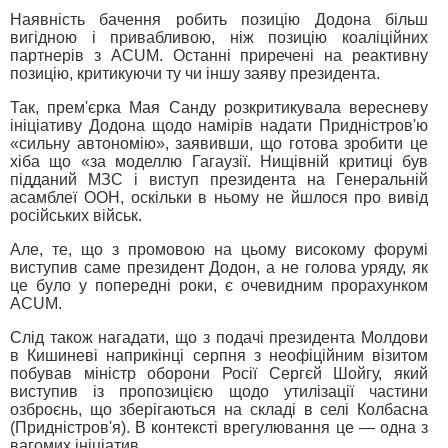
Наявність бачення робить позицію Додона більш
вигідною і привабливою, ніж позицію коаліційних
партнерів з ACUM. Останні приречені на реактивну
позицію, критикуючи ту чи іншу заяву президента.
Так, прем'єрка Мая Санду розкритикувала вересневу
ініціативу Додона щодо намірів надати Придністров'ю
«сильну автономію», заявивши, що готова зробити це
хіба що «за моделлю Гагаузії. Нищівній критиці був
підданий МЗС і виступ президента на Генеральній
асамблеї ООН, оскільки в ньому не йшлося про вивід
російських військ.
Але, те, що з промовою на цьому високому форумі
виступив саме президент Додон, а не голова уряду, як
це було у попередні роки, є очевидним прорахунком
ACUM.
Слід також нагадати, що з подачі президента Молдови
в Кишиневі наприкінці серпня з неофіційним візитом
побував міністр оборони Росії Сергєй Шойгу, який
виступив із пропозицією щодо утилізації частини
озброєнь, що зберігаються на складі в селі Колбасна
(Придністров'я). В контексті врегулювання це — одна з
вагомих ініціатив.