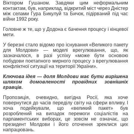
Віктором Гушаном. Завдяки цим неформальним
контактам, був, наприклад, відкритий міст через Дністер
між селами Гура Бикулуй та Бичок, підірваний під час
війни 1992 року.
Головне ж те, що у Додона є бачення процесу і кінцевої
мети.
У березні стало відомо про існування «Великого пакету
для Молдови» — моделі врегулювання, що, як
зазначалося, в разі успіху «може бути основою
побудови поетапного мирного процесу з врегулювання
конфліктної ситуації на території України».
Ключова ідея — доля Молдови має бути вирішена
шляхом домовленості провідних зовнішніх
гравців.
Пропозиція, очевидно, вигідна Росії, яка хоче
повернутися до часів переділу світу на сфери впливу. І
хоча подейкували, що «великий пакет» був
розроблений на випадок перемоги соціалістів на
парламентських виборах, це зовсім не означає, що
президент Молдови і його оточення зреклися цих
напрацювань.