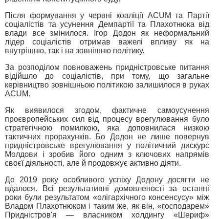
Після формування у червні коаліції ACUM та Партії
соціалістів та усунення Демпартії та Плахотнюка від
влади все змінилося. Ігор Додон як неформальний
лідер соціалістів отримав важелі впливу як на
внутрішню, так і на зовнішню політику.
За розподілом повноважень придністровське питання
відійшло до соціалістів, при тому, що загальне
керівництво зовнішньою політикою залишилося в руках
ACUM.
Як виявилося згодом, фактичне самоусунення
проєвропейських сил від процесу врегулювання було
стратегічною помилкою, яка доповнилася низкою
тактичних прорахунків. Бо Додон не лише повернув
придністровське врегулювання у політичний дискурс
Молдови і зробив його одним з ключових напрямів
своєї діяльності, але й продовжує активно діяти.
До 2019 року особливого успіху Додону досягти не
вдалося. Всі результативні домовленості за останні
роки були результатом «олігархічного консенсусу» між
Владом Плахотнюком і таким же, як він, «господарем»
Придністров'я — власником холдингу «Шериф»