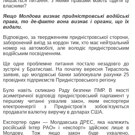
лишається питання: з якими правами мають їздити ці
власники?
Якщо Молдова визнає придністровські водійські
права, то де-факто вона визнає і органи, що їх
видали.
Відповідно, за твердженням придністровської сторони,
заборонений виїзд за кордон тим, хто має нейтральний
номер на автомобілі, але володіє придністровським
водійським посвідченням.
Ще одне проблемне питання постало незадовго до
зустрічі у Братиславі. На початку вересня Тирасполь
заявив, що молдовські банки заблокували рахунки 25
провідних підприємств Придністровського регіону.
Було навіть скликано Раду безпеки ПМР. В якості
асиметричної відповіді придністровський парламент у
першому читанні ухвалив закон, яким експортери
електроенергії з Придністров'я зобов'язуються
продавати валютну виручку в доларах США.
Експортер один — Молдавська ДРЕС, яка належить
російській Інтер РАО» і «експорт» здійснює лише в
Молдову. Тож якщо закон буде ухвалено,