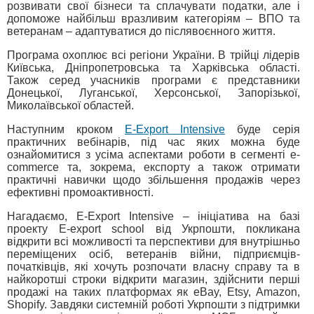
розвивати свої бізнеси та сплачувати податки, але і
допоможе найбільш вразливим категоріям – ВПО та
ветеранам – адаптуватися до післявоєнного життя.
Програма охоплює всі регіони України. В трійці лідерів
Київська, Дніпропетровська та Харківська області.
Також серед учасників програми є представники
Донецької, Луганської, Херсонської, Запорізької,
Миколаївської областей.
Наступним кроком
E-Export Intensive
буде серія
практичних вебінарів, під час яких можна буде
ознайомитися з усіма аспектами роботи в сегменті e-
commerce та, зокрема, експорту а також отримати
практичні навички щодо збільшення продажів через
ефективні промоактивності.
Нагадаємо, E-Export Intensive – ініціатива на базі
проекту E-export school від Укрпошти, покликана
відкрити всі можливості та перспективи для внутрішньо
переміщених осіб, ветеранів війни, підприємців-
початківців, які хочуть розпочати власну справу та в
найкоротші строки відкрити магазин, здійснити перші
продажі на таких платформах як eBay, Etsy, Amazon,
Shopify. Завдяки системній роботі Укрпошти з підтримки