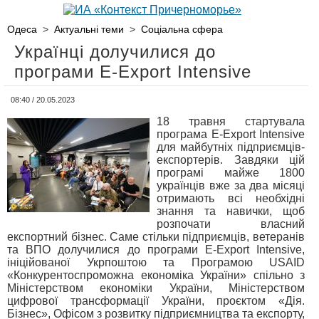
Одеса
>
Актуальні теми
>
Соціальна сфера
Українці долучилися до
програми E-Export Intensive
08:40 / 20.05.2023
18 травня стартувала
програма E-Export Intensive
для майбутніх підприємців-
експортерів. Завдяки цій
програмі майже 1800
українців вже за два місяці
отримають всі необхідні
знання та навички, щоб
розпочати власний
експортний бізнес. Саме стільки підприємців, ветеранів
та ВПО долучилися до програми E-Export Intensive,
ініційованої Укрпоштою та Програмою USAID
«Конкурентоспроможна економіка України» спільно з
Міністерством економіки України, Міністерством
цифрової трансформації України, проєктом «Дія.
Бізнес», Офісом з розвитку підприємництва та експорту,