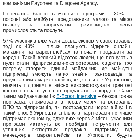
компаніями Рayoneer та Disqover Agency.
Переважна більшість учасників програми – 80% —
поточні або майбутні представники малого та мікро
бізнесу за напрямками: ремісництво, легка
промисловість та послуги.
57% учасників вже мали досвід експорту своїх товарів,
тоді як 43% — тільки планують відкрити онлайн-
магазини на маркетплейсах та почати продавати за
кордон. Такий великий відсоток людей, що планують з
нуля стати підприємцями-експортерами, свідчить про
потребу створити єдиний майданчик, де майбутні
підприємці зможуть легко знайти грантодавців та
представників маркетплейсів, які, спільно з Укрпоштою,
навчать підприємців якісно використовувати грантові
кошти і почати успішно продавати за кордон. Саме
таким майданчиком і є
E-Export Intensive
– безкоштовна
програма, спрямована в першу чергу на ветеранів,
ВПО та підприємців, які постраждали через війну. І в
такий спосіб Укрпошта спільно з партнерами не лише
підтримає економіку, адже вже через 2 місяці учасники
програми матимуть всі необхідні інструменти для
успішних експортних продажів, підтримку від
менеджерів маркетплейсів та Укрпошти, будуть