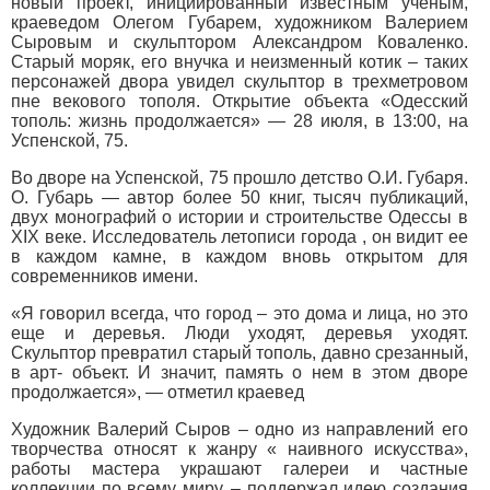
новый проект, инициированный известным ученым,
краеведом Олегом Губарем, художником Валерием
Сыровым и скульптором Александром Коваленко.
Старый моряк, его внучка и неизменный котик – таких
персонажей двора увидел скульптор в трехметровом
пне векового тополя. Открытие объекта «Одесский
тополь: жизнь продолжается» — 28 июля, в 13:00, на
Успенской, 75.
Во дворе на Успенской, 75 прошло детство О.И. Губаря.
О. Губарь — автор более 50 книг, тысяч публикаций,
двух монографий о истории и строительстве Одессы в
ХIХ веке. Исследователь летописи города , он видит ее
в каждом камне, в каждом вновь открытом для
современников имени.
«Я говорил всегда, что город – это дома и лица, но это
еще и деревья. Люди уходят, деревья уходят.
Скульптор превратил старый тополь, давно срезанный,
в арт- объект. И значит, память о нем в этом дворе
продолжается», — отметил краевед
Художник Валерий Сыров – одно из направлений его
творчества относят к жанру « наивного искусства»,
работы мастера украшают галереи и частные
коллекции по всему миру, – поддержал идею создания