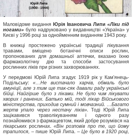
Маловідоме видання
Юрія Івановича Липи
«Ліки під
ногами»
було надруковано у видавництві «Україна» у
Києві у 1996 році за однойменним виданням 1943 року.
В книжці простежено українські традиції лікування
травами, вміщено ботанічні описи рослин,
пропонованих для домашньої аптечки, вказано їхню
фармакологічну дію та способи застосування
рослинних ліків при різних захворюваннях.
У передмові Юрій Липа згадує 1919 рік у Кам'янець-
Подільську:
«…Не вистачало харчів, обмаль було
амуніції, але з тим ще так-сяк давали раду українські
бійці. Найгірше було з ліками. Не було чим лікувати
хворих і ранених. Батько мій, тоді лікар Військового
міністерства, приходив сумний і мовчазний. …Багато
жертв упало через нестачу ліків».
Тоді Юрій Липа
зацікавився траволікуванням і одного разу
познайомився з фармацевтом, який добре розумівся на
лікарських рослинах.
«Він розповів про те, що йому
трапилося,
– пише Юрій Липа.
– Це було в 1920 році,