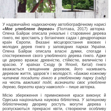
У надзвичайно надихаючому автобіографічному нарисі
«Моє улюблене дерево»
(Полтава, 2017) авторка
Олена Байрак описала унікальні і старовинні дерева
гінкго, які зростають у ботанічних садах і дендропарках
країн Європи. Вказані місцезростання вікових і
молодих дерев гінкго у заповідних парках України.
Олена Байрак описала власні думки, спогади і
спостереження свого улюбленого дерева гінкго. Адже
це дерево вражає древністю, стійкістю, величністю і
красою. У країнах Сходу (в Японії, Китаї) гінкго
вважається священним деревом, його називають
деревом життя, здоров’я і молодості.
«Бажаю кожному
читачеві посадити гінкго в улюбленому парку (саду)
на честь важливої події, визначити своє улюблене
дерево, берегти красу навколо!»
– пише авторка.
Місію збереження і примноження краси виконує й
Одеська національна наукова бібліотека. У затишному
бібліотечному дворику ростуть могутні дерева і
розпускаються прекрасні квіти, створюючи особливу