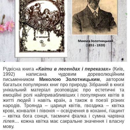
Рідкісна книга
«Квіти в легендах і переказах»
(Київ,
1992) написана чудовим дореволюційним
письменником
Миколою Золотницьким
, автором
багатьох популярних книг про природу. Зібраний в книзі
унікальний матеріал розповідає про естетичні та
емоційні ролі найпривабливіших і популярних квітів в
житті людей і навіть країн, а також в поезії різних
народів. Троянда – цариця квітів, гвоздика – квітка
крові, конвалія і півонія – освідчення в коханні, гіацинт
– квітка бога сонця, таємничі фіалка і сумна чарівна
лілея… кожна квітка має сакральне значення і власну
мову.