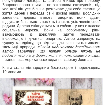
популярного лектора та автора книжок про природу.
Запропонована книга – це захоплива експедиція, під
час якої він усе більше розкриває для себе таємницю
життя дерев і передає свій досвід іншим. Дослідник
запевняє: дерева вміють говорити, вони здатні
відчувати біль, мають пам'ять і знають усіх членів своєї
родини. Дерева спілкуються між собою – у них є власна
соціальна мережа. Вони на особливому рівні
взаємодіють із довкіллям, здатні передавати
інформацію і ділитися енергією. Автор запрошує на
чудову мандрівку, що відкриє для вас приголомшливі
таємниці природи.
«Своїм надихаючим дослідженням
автор гарантує, що читачі більше ніколи не
подивляться на ці форми життя тими самими очима»
– запевняє американське видання «Library Journal».
Книга стала міжнародним бестселером і перекладена
19 мовами.