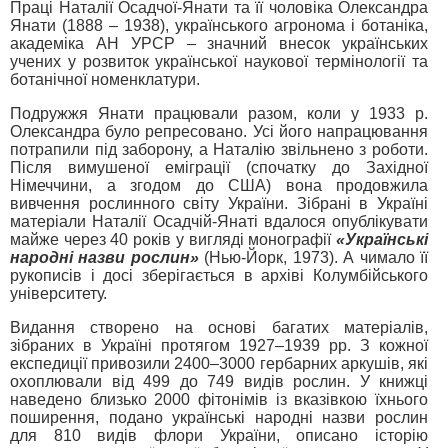
Праці Наталії Осадчої-Янати та її чоловіка Олександра
Янати (1888 – 1938), українського агронома і ботаніка,
академіка АН УРСР – значний внесок українських
учених у розвиток української наукової термінології та
ботанічної номенклатури.
Подружжя Янати працювали разом, коли у 1933 р.
Олександра було репресовано. Усі його напрацювання
потрапили під заборону, а Наталію звільнено з роботи.
Після вимушеної еміграції (спочатку до Західної
Німеччини, а згодом до США) вона продовжила
вивчення рослинного світу України. Зібрані в Україні
матеріали Наталії Осадчій-Янаті вдалося опублікувати
майже через 40 років у вигляді монографії
«Українські
народні назви рослин»
(Нью-Йорк, 1973). А чимало її
рукописів і досі зберігається в архіві Колумбійського
університету.
Видання створено на основі багатих матеріалів,
зібраних в Україні протягом 1927–1939 рр. З кожної
експедиції привозили 2400–3000 гербарних аркушів, які
охоплювали від 499 до 749 видів рослин. У книжці
наведено близько 2000 фітонімів із вказівкою їхнього
поширення, подано українські народні назви рослин
для 810 видів флори України, описано історію