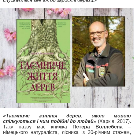
спускається ген аж до зарослів дерези.»
«Таємниче життя дерев: якою мовою
спілкуються і чим подібні до людей»
(Харків, 2017).
Таку назву має книжка
Петера Воллебена
–
німецького натураліста, лісника із 20-річним стажем,