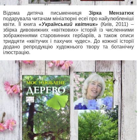
Відома дитяча письменниця
Зірка Мензатюк
подарувала читачам мініатюрні есеї про найулюбленіші
квіти. Її книга
«Український квітник»
(Київ, 2011) –
збірка дивовижних «квіткових» історій із численними
зображеннями старовинних гербаріїв, а також описи
тридцяти «квітучих і пахучих чудес». До кожної історії
додано репродукцію художнього твору та ботанічну
ілюстрацію.