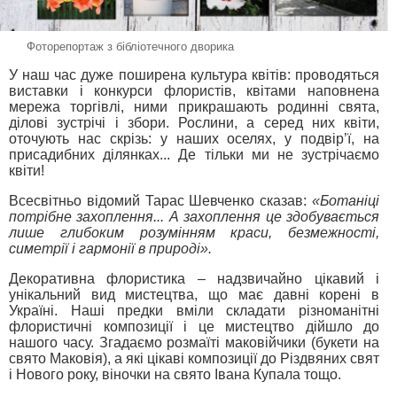
Фоторепортаж з бібліотечного дворика
У наш час дуже поширена культура квітів: проводяться
виставки і конкурси флористів, квітами наповнена
мережа торгівлі, ними прикрашають родинні свята,
ділові зустрічі і збори. Рослини, а серед них квіти,
оточують нас скрізь: у наших оселях, у подвір’ї, на
присадибних ділянках... Де тільки ми не зустрічаємо
квіти!
Всесвітньо відомий Тарас Шевченко сказав:
«Ботаніці
потрібне захоплення... А захоплення це здобувається
лише глибоким розумінням краси, безмежності,
симетрії і гармонії в природі».
Декоративна флористика – надзвичайно цікавий і
унікальний вид мистецтва, що має давні корені в
Україні. Наші предки вміли складати різноманітні
флористичні композиції і це мистецтво дійшло до
нашого часу. Згадаємо розмаїті маковійчики (букети на
свято Маковія), а які цікаві композиції до Різдвяних свят
і Нового року, віночки на свято Івана Купала тощо.