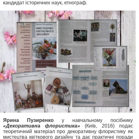
кандидат історичних наук, етнограф.
Ярина Пузиренко
у навчальному посібнику
«Декоративна флористика»
(Київ, 2016) подає
теоретичний матеріал про декоративну флористику як
мистецтва квіткового дизайну та дає практичні поради