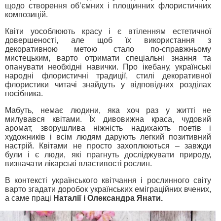
щодо створення об’ємних і площинних флористичних
композицій.
Квіти уособлюють красу і є втіленням естетичної
довершеності, але щоб їх використання з
декоративною метою стало по-справжньому
мистецьким, варто отримати спеціальні знання та
опанувати необхідні навички. Про ікебану, українські
народні флористичні традиції, стилі декоративної
флористики читачі знайдуть у відповідних розділах
посібника.
Мабуть, немає людини, яка хоч раз у житті не
милувався квітами. Їх дивовижна краса, чудовий
аромат, зворушлива ніжність надихають поетів і
художників і всім людям дарують легкий позитивний
настрій. Квітами не просто захоплюються – завжди
були і є люди, які прагнуть досліджувати природу,
визначати лікарські властивості рослин.
В контексті українського квітчання і рослинного світу
варто згадати доробок українських еміграційних вчених,
а саме праці
Наталії і Олександра Янати.