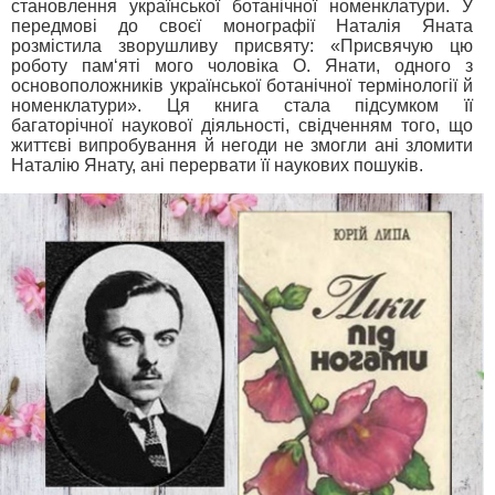
становлення української ботанічної номенклатури. У
передмові до своєї монографії Наталія Яната
розмістила зворушливу присвяту: «Присвячую цю
роботу пам‘яті мого чоловіка О. Янати, одного з
основоположників української ботанічної термінології й
номенклатури». Ця книга стала підсумком її
багаторічної наукової діяльності, свідченням того, що
життєві випробування й негоди не змогли ані зломити
Наталію Янату, ані перервати її наукових пошуків.