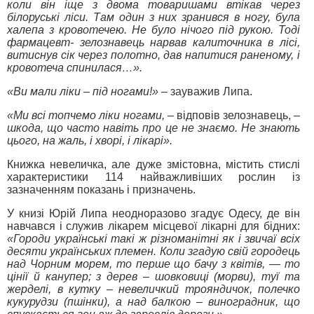
коли він іще з двома товаришами втікав через
білоруські ліси. Там один з них зранився в ногу, була
халепа з кровотечею. Не було нічого під рукою. Тоді
фармацевт- зелознавець нарвав калиточника в лісі,
витиснув сік через полотно, дав напитися раненому, і
кровотеча спинилася…».
«Ви мали ліки – під ногами!»
– зауважив Липа.
«Ми всі топчемо ліки ногами,
– відповів зелознавець,
–
шкода, що часто навіть про це не знаємо. Не знають
цього, на жаль, і хворі, і лікарі».
Книжка невеличка, але дуже змістовна, містить стислі
характеристики 114 найважливіших рослин із
зазначенням показань і призначень.
У книзі Юрій Липа неодноразово згадує Одесу, де він
навчався і служив лікарем місцевої лікарні для бідних:
«Городи українські такі ж різноманітні як і звичаї всіх
десяти українських племен. Коли згадую свій городець
над Чорним морем, то перше що бачу з квітів, — то
цінії й канупер; з дерев – шовковиці (морви), туї та
жерделі, в кутку – невеличкий трояндичок, полечко
кукурудзи (пшінки), а над балкою – виноградник, що