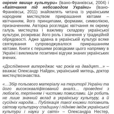
окреме явище культури»
(Івано-Франківськ, 2004) і
«Квітчання під небозводом України»
(Івано-
Франківськ, 2011) знайомлять читача із українським
народним мистецтвом прикрашання квітами –
квітчанням, його принципами, формами, символікою,
призначенням. Авторка розглядає квітчання як окрему
галузь мистецтва і важливу складову української
культури, розкриває його роль і значення у традиційній
обрядовості. Адже здавна в українській культурі всяке
святкування супроводжувалося прикрашанням
квітами. Книги є першими розвідками цього напрямку в
Україні і викликали позитивні відгуки знаних українських
вчених.
«Дослідження випереджає час років на двадцят…»
–
вважає Олександр Найден, український митець, доктор
мистецтвознавства.
«…Збір польового матеріалу на території України та
його висококваліфікований аналіз… проведені з
любов’ю, терпінням і чистими помислами. Це робить
не лише значний вклад в українську культуру, а й
сусідніх народів… Публікація такої книжки поповнить
світову культурну спадщину і підніме імідж української
культури і науки у світі»
– Олександра Нестер,