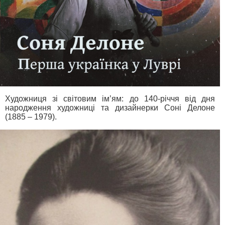
Художниця зі світовим ім’ям: до 140-річчя від дня
народження художниці та дизайнерки Соні Делоне
(1885 – 1979).