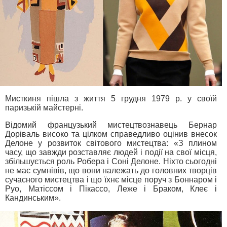
Мисткиня пішла з життя 5 грудня 1979 р. у своїй
паризькій майстерні.
Відомий французький мистецтвознавець Бернар
Доріваль високо та цілком справедливо оцінив внесок
Делоне у розвиток світового мистецтва: «З плином
часу, що завжди розставляє людей і події на свої місця,
збільшується роль Робера і Соні Делоне. Ніхто сьогодні
не має сумнівів, що вони належать до головних творців
сучасного мистецтва і що їхнє місце поруч з Боннаром і
Руо, Матіссом і Пікассо, Леже і Браком, Клеє і
Кандинським».