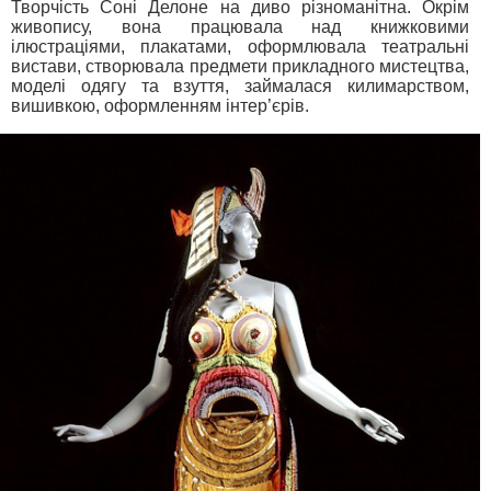
Творчість Соні Делоне на диво різноманітна. Окрім
живопису, вона працювала над книжковими
ілюстраціями, плакатами, оформлювала театральні
вистави, створювала предмети прикладного мистецтва,
моделі одягу та взуття, займалася килимарством,
вишивкою, оформленням інтер’єрів.