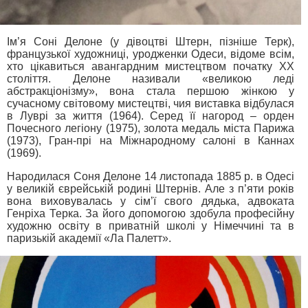
Ім’я Соні Делоне (у дівоцтві Штерн, пізніше Терк),
французької художниці, уродженки Одеси, відоме всім,
хто цікавиться авангардним мистецтвом початку ХХ
століття. Делоне називали «великою леді
абстракціонізму», вона стала першою жінкою у
сучасному світовому мистецтві, чия виставка відбулася
в Луврі за життя (1964). Серед її нагород – орден
Почесного легіону (1975), золота медаль міста Парижа
(1973), Гран-прі на Міжнародному салоні в Каннах
(1969).
Народилася Соня Делоне 14 листопада 1885 р. в Одесі
у великій єврейській родині Штернів. Але з п’яти років
вона виховувалась у сім’ї свого дядька, адвоката
Генріха Терка. За його допомогою здобула професійну
художню освіту в приватній школі у Німеччині та в
паризькій академії «Ла Палетт».