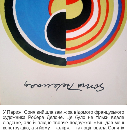
У Парижі Соня вийшла заміж за відомого французького
художника Робера Делоне. Це було не тільки вдале
людське, але й плідне творче подружжя. «Він дав мені
конструкцію, а я йому – колір», – так оцінювала Соня їх