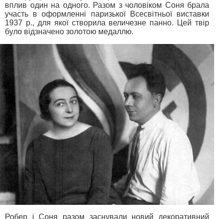
вплив один на одного. Разом з чоловіком Соня брала
участь в оформленні паризької Всесвітньої виставки
1937 р., для якої створила величезне панно. Цей твір
було відзначено золотою медаллю.
Робер і Соня разом заснували новий декоративний