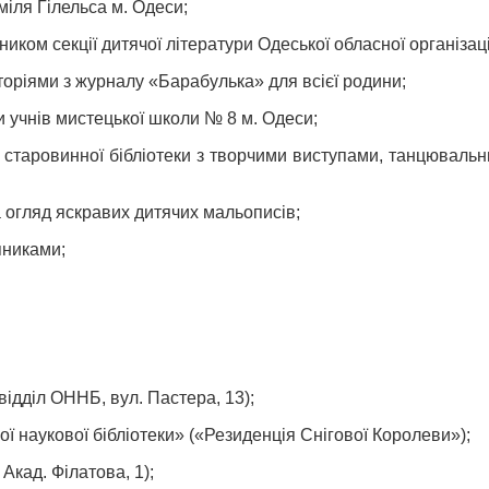
міля Гілельса м. Одеси;
ником секції дитячої літератури Одеської обласної організац
торіями з журналу «Барабулька» для всієї родини;
и учнів мистецької школи № 8 м. Одеси;
рі старовинної бібліотеки з творчими виступами, танцюваль
а огляд яскравих дитячих мальописів;
яниками;
відділ ОННБ, вул. Пастера, 13);
ої наукової бібліотеки» («Резиденція Снігової Королеви»);
Акад. Філатова, 1);