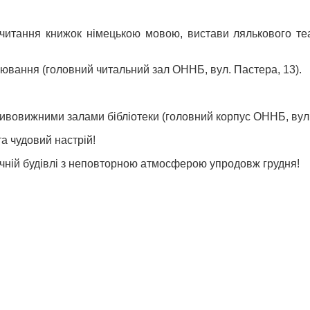
 та читання книжок німецькою мовою, вистави лялькового 
вання (головний читальний зал ОННБ, вул. Пастера, 13).
 дивовижними залами бібліотеки (головний корпус ОННБ, вул.
та чудовий настрій!
ичній будівлі з неповторною атмосферою упродовж грудня!