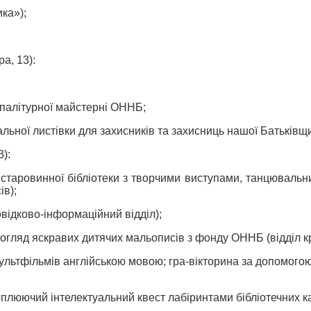
ка»);
а, 13):
 палітурної майстерні ОННБ;
льної листівки для захисників та захисниць нашої Батьківщ
):
і старовинної бібліотеки з творчими виступами, танцюваль
ів);
овідково-інформаційний відділ);
а огляд яскравих дитячих мальописів з фонду ОННБ (відділ 
ультфільмів англійською мовою; гра-вікторина за допомогою
плюючий інтелектуальний квест лабіринтами бібліотечних кат