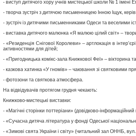
- виступ дитячого хору учнів мистецької школи № 1 імені Е
- творча зустріч з дитячою письменницею Інною Іщук, керів
- зустріч із дитячими письменниками Одеси та веселими іс
- виставка дитячого малюнка «Я малюю цілий світ» – твор
- «Резиденція Снігової Королеви» – артлокація в інтер’є
активностями для дітей;
- «Пригодницька комікс-зала Книжкової Феї» – вікторина т
- казкова хатинка «У гномів» – чаювання зі святковими пр
- фотозони та святкова атмосфера.
На відвідувачів протягом грудня чекають:
Книжково-мистецькі виставки:
- «Магічні сторінки поттеріани» (довідково-інформаційний 
- «Сучасна дитяча література у фонді Одеської національн
- «Зимові свята України і світу» (читальний зал ОННБ, вул. 