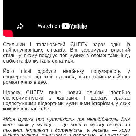
Стильний і талановитий CHEEV зараз один із
найпопулярніших співаків. Він сформував власний
стиль, у якому поєднує поп-музику з елементами інді,
ембієнту, фанку і альтернативи.
Його пісні здобули неабияку популярність у
соцмережах, під їхній супровід знято кілька мільйонів
романтичних відео.
Щороку CHEEV пише новий альбом, постійно
експериментуючи з жанрами. І щоразу вражає
надпотужними відвертими музичними історіями, у яких
кожний впізнає себе.
«Моя музика про чуттєвість та мелодійність. Для
мене смак у музиці — це коли в музиці відчуваєш
талант, інтелект і дотепність, а несмак — коли
музика звучить ординарно й пересічно. Я намагаюсь