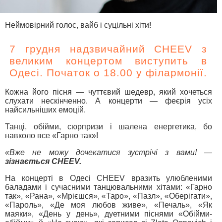
Неймовірний голос, вайб і суцільні хіти!
7 грудня надзвичайний CHEEV з
великим концертом виступить в
Одесі. Початок о 18.00 у філармонії.
Кожна його пісня — чуттєвий шедевр, який хочеться
слухати нескінченно. А концерти — феєрія усіх
найсильніших емоцій.
Танці, обійми, сюрпризи і шалена енергетика, бо
навколо все «Гарно так»!
«Вже не можу дочекатися зустрічі з вами! —
зізнається CHEEV.
На концерті в Одесі CHEEV вразить улюбленими
баладами і сучасними танцювальними хітами: «Гарно
так», «Рана», «Мрієшся», «Таро», «Пазл», «Оберігати»,
«Пароль», «Де моя любов живе», «Печаль», «Як
маяки», «День у день», дуетними піснями «Обійми-