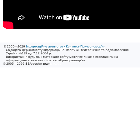
© 2005—2026
Інформаційне агентство «Контекст-Причорномор'я»
Свідоцтво Держкомітету інформаційної політики, телебачення та радіомовлення
України №119 від 7.12.2004 р.
Використання будь-яких матеріалів сайту можливе лише з посиланням на
інформаційне агентство «Контекст-Причорномор'я»
© 2005—2026
S&A design team
/ 0.007