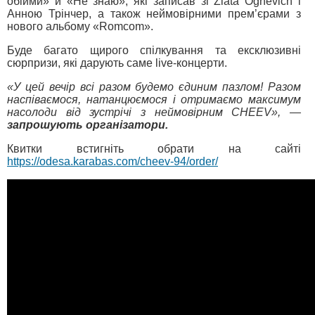
обійми» й «Не знаю», які записав зі Zlata Ognevich і
Анною Трінчер, а також неймовірними прем’єрами з
нового альбому «Romcom».
Буде багато щирого спілкування та ексклюзивні
сюрпризи, які дарують саме live-концерти.
«У цей вечір всі разом будемо єдиним пазлом! Разом
наспіваємося, натанцюємося і отримаємо максимум
насолоди від зустрічі з неймовірним CHEEV», —
запрошують організатори.
Квитки встигніть обрати на сайті
https://odesa.karabas.com/cheev-94/order/