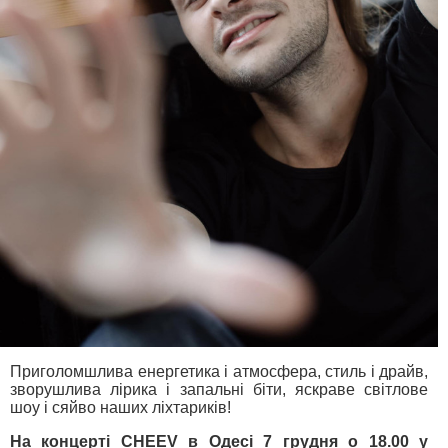
Приголомшлива енергетика і атмосфера, стиль і драйв,
зворушлива лірика і запальні біти, яскраве світлове
шоу і сяйво наших ліхтариків!
На концерті CHEEV в Одесі 7 грудня о 18.00 у