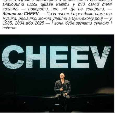
знаходити щось цікаве навіть у тій самій темі
кохання — повороти, про які ще не говорили, —
ділиться CHEEV.
— Поза часом і трендами саме та
музика, реліз якої можна уявити в будь-якому році — у
1985, 2004 або 2025 — і вона буде звучати сучасно і
свіжо».