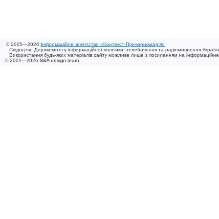
© 2005—2026
Інформаційне агентство «Контекст-Причорномор'я»
Свідоцтво Держкомітету інформаційної політики, телебачення та радіомовлення України
Використання будь-яких матеріалів сайту можливе лише з посиланням на інформаційн
© 2005—2026
S&A design team
/ 0.005