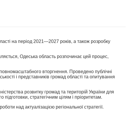
бласті на період 2021—2027 років, а також розробку
омляється, Одеська область розпочинає цей процес,
еї повномасштабного вторгнення. Проведено публічні
ськості і представників громад області та опитування
іністерства розвитку громад та територій України для
 підготовки, стратегічним цілям і пріоритетам.
оботи над актуалізацією регіональної стратегії.