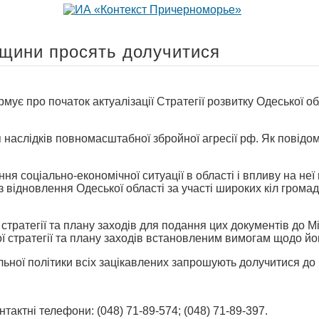
ещини просять долучитися
мує про початок актуалізації Стратегії розвитку Одеської о
ня наслідків повномасштабної збройної агресії рф. Як повід
ня соціально-економічної ситуації в області і впливу на н
 відновлення Одеської області за участі широких кіл громад
стратегії та плану заходів для подання цих документів до М
ї стратегії та плану заходів встановленим вимогам щодо його
ьної політики всіх зацікавлених запрошують долучитися до р
актні телефони: (048) 71-89-574; (048) 71-89-397.