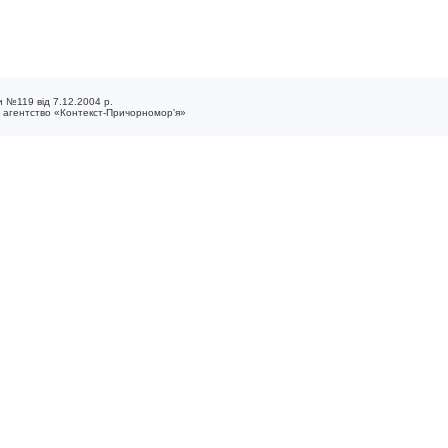
 №119 від 7.12.2004 р.
е агентство «Контекст-Причорномор'я»