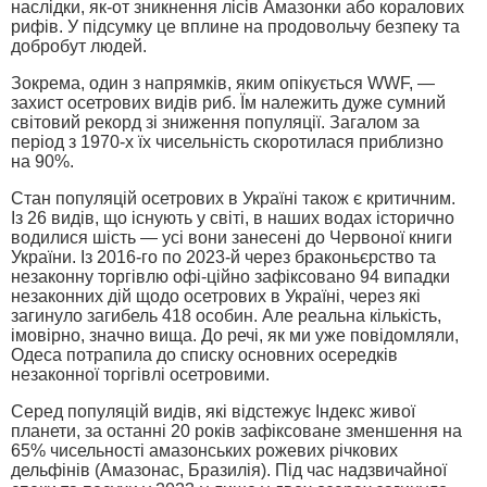
наслідки, як-от зникнення лісів Амазонки або коралових
рифів. У підсумку це вплине на продовольчу безпеку та
добробут людей.
Зокрема, один з напрямків, яким опікується WWF, —
захист осетрових видів риб. Їм належить дуже сумний
світовий рекорд зі зниження популяції. Загалом за
період з 1970-х їх чисельність скоротилася приблизно
на 90%.
Стан популяцій осетрових в Україні також є критичним.
Із 26 видів, що існують у світі, в наших водах історично
водилися шість — усі вони занесені до Червоної книги
України. Із 2016-го по 2023-й через браконьєрство та
незаконну торгівлю офі-ційно зафіксовано 94 випадки
незаконних дій щодо осетрових в Україні, через які
загинуло загибель 418 особин. Але реальна кількість,
імовірно, значно вища. До речі, як ми уже повідомляли,
Одеса потрапила до списку основних осередків
незаконної торгівлі осетровими.
Серед популяцій видів, які відстежує Індекс живої
планети, за останні 20 років зафіксоване зменшення на
65% чисельності амазонських рожевих річкових
дельфінів (Амазонас, Бразилія). Під час надзвичайної