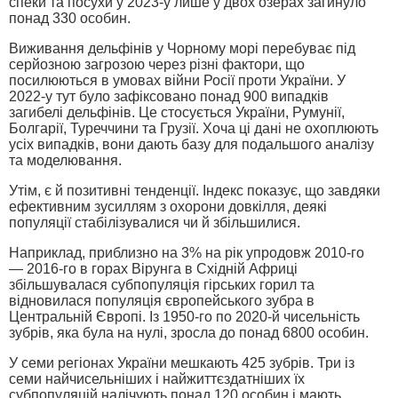
спеки та посухи у 2023-у лише у двох озерах загинуло
понад 330 особин.
Виживання дельфінів у Чорному морі перебуває під
серйозною загрозою через різні фактори, що
посилюються в умовах війни Росії проти України. У
2022-у тут було зафіксовано понад 900 випадків
загибелі дельфінів. Це стосується України, Румунії,
Болгарії, Туреччини та Грузії. Хоча ці дані не охоплюють
усіх випадків, вони дають базу для подальшого аналізу
та моделювання.
Утім, є й позитивні тенденції. Індекс показує, що завдяки
ефективним зусиллям з охорони довкілля, деякі
популяції стабілізувалися чи й збільшилися.
Наприклад, приблизно на 3% на рік упродовж 2010-го
— 2016-го в горах Вірунга в Східній Африці
збільшувалася субпопуляція гірських горил та
відновилася популяція європейського зубра в
Центральній Європі. Із 1950-го по 2020-й чисельність
зубрів, яка була на нулі, зросла до понад 6800 особин.
У семи регіонах України мешкають 425 зубрів. Три із
семи найчисельніших і найжиттєздатніших їх
субпопуляцій налічують понад 120 особин і мають