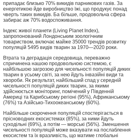
припадає близько 70% викидів парникових газів. За
енергетикою йде виробництво їжі, що продукує понад
чверть таких викидів. Ба більше, продовольча сфера
забирає аж 70% водоспоживання.
Індекс живої планети (Living Planet Index),
запропонований Лондонським зоологічним
товариством, включає майже 35000 трендів розвитку
популяцій 5495 видів тварин за 1970—2020 роки.
Втрата та деградація середовища, переважно
спричинена нашою продовольчою системою, є
найбільшою загрозою для чисельності популяцій диких
тварин в усьому світі, за нею йдуть інвазійні види та
хвороби. Як результат, найбільший спад у середній
чисельності популяцій диких тварин, за якими
здійснюється моніторинг, помічений у Південній
Америці та Карибському регіоні (95%), Африканському
(76%) та Азійсько-Тихоокеанському (60%).
Найбільше скорочення популяцій спостерігається в
прісноводних екосистемах (85%), за ними йдуть
суходільні (69%), а потім — морські (56%). Зменшення
чисельності популяцій може вказувати на послаблення
екосистем та їх вразливість, що матиме глобальні