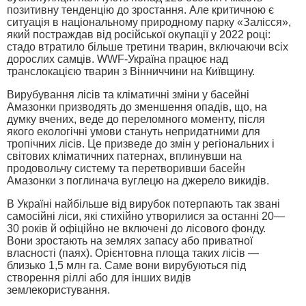
позитивну тенденцію до зростання. Але критичною є
ситуація в національному природному парку «Залісся»,
який постраждав від російської окупації у 2022 році:
стадо втратило більше третини тварин, включаючи всіх
дорослих самців. WWF-Україна працює над
транслокацією тварин з Вінниччини на Київщину.
Вирубування лісів та кліматичні зміни у басейні
Амазонки призводять до зменшення опадів, що, на
думку вчених, веде до переломного моменту, після
якого екологічні умови стануть непридатними для
тропічних лісів. Це призведе до змін у регіональних і
світових кліматичних патернах, вплинувши на
продовольчу систему та перетворивши басейн
Амазонки з поглинача вуглецю на джерело викидів.
В Україні найбільше від вирубок потерпають так звані
самосійні ліси, які стихійно утворилися за останні 20—
30 років й офіційно не включені до лісового фонду.
Вони зростають на землях запасу або приватної
власності (паях). Орієнтовна площа таких лісів —
близько 1,5 млн га. Саме вони вирубуються під
створення ріллі або для інших видів
землекористування.