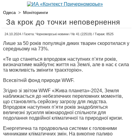
Одеса
>
Моніторинги
За крок до точки неповернення
24.10.2024 / Газета: Чорноморські новини / № 41 (22519) / Тираж: 8525
Лише за 50 років популяція диких тварин скоротилася у
середньому на 73%.
«Те що станеться впродовж наступних п’яти років,
визначатиме майбутнє життя на Землі, але в нас є сила
та можливість змінити траєкторію».
Всесвітній фонд природи WWF.
Згідно зі звітом WWF «Жива планета»-2024, Земля
наближається до небезпечних переломних моментів,
що становлять серйозну загрозу для людства.
Впродовж наступних п’яти років знадобляться
величезні зусилля міжнародної спільноти для
подолання подвійної кліматичної та природної кризи.
Енергетична та продовольча системи є головними
чинниками кліматичних змін. На викопне паливо