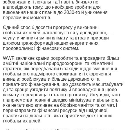
зобов’язання і локальні дії навіть близько не
відповідають тому, що необхідно зробити для
виконання наших планів до 2030-го й уникнення
переломних моментів.
Єдиний спосіб досягти прогресу у виконанні
глобальних цілей, наголошується у дослідженні, —
усунути чинники зміни клімату та втрати природи
шляхом трансформації наших енергетичних,
продовольчих і фінансових систем.
WWF закликає країни розробити та впровадити більш
амбітні національні природоохоронні та кліматичні
стратегії, які передбачали б заходи щодо зменшення
глобального надмірного споживання і скорочення
викидів; розблокувати більше державного та
приватного фінансування, що дозволить масштабувати
дії та краще узгодити політику й впровадження щодо
клімату, середовища і сталого розвитку. Як уряди, так і
підприємства повинні швидко мінімізувати діяльність,
яка негативно впливає на біорізноманіття та клімат, і
перенаправити фінансові ресурси від шкідливої
практики на діяльність, яка сприятиме досягненню
глобальних цілей.