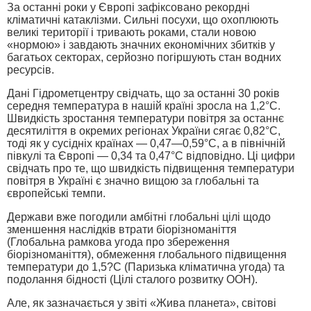
За останні роки у Європі зафіксовано рекордні
кліматичні катаклізми. Сильні посухи, що охоплюють
великі території і тривають роками, стали новою
«нормою» і завдають значних економічних збитків у
багатьох секторах, серйозно погіршують стан водних
ресурсів.
Дані Гідрометцентру свідчать, що за останні 30 років
середня температура в нашій країні зросла на 1,2°C.
Швидкість зростання температури повітря за останнє
десятиліття в окремих регіонах України сягає 0,82°C,
тоді як у сусідніх країнах — 0,47—0,59°С, а в північній
півкулі та Європі — 0,34 та 0,47°С відповідно. Ці цифри
свідчать про те, що швидкість підвищення температури
повітря в Україні є значно вищою за глобальні та
європейські темпи.
Держави вже погодили амбітні глобальні цілі щодо
зменшення наслідків втрати біорізноманіття
(Глобальна рамкова угода про збереження
біорізноманіття), обмеження глобального підвищення
температури до 1,5?C (Паризька кліматична угода) та
подолання бідності (Цілі сталого розвитку ООН).
Але, як зазначається у звіті «Жива планета», світові