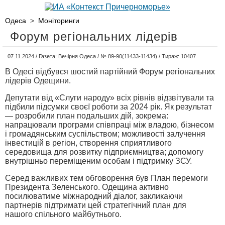
Одеса
>
Моніторинги
Форум регіональних лідерів
07.11.2024 / Газета: Вечірня Одеса / № 89-90(11433-11434) / Тираж: 10407
В Одесі відбувся шостий партійний Форум регіональних
лідерів Одещини.
Депутати від «Слуги народу» всіх рівнів відзвітували та
підбили підсумки своєї роботи за 2024 рік. Як результат
— розробили план подальших дій, зокрема:
напрацювали програми співпраці між владою, бізнесом
і громадянським суспільством; можливості залучення
інвестицій в регіон, створення сприятливого
середовища для розвитку підприємництва; допомогу
внутрішньо переміщеним особам і підтримку ЗСУ.
Серед важливих тем обговорення був План перемоги
Президента Зеленського. Одещина активно
посилюватиме міжнародний діалог, закликаючи
партнерів підтримати цей стратегічний план для
нашого спільного майбутнього.