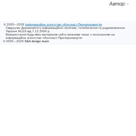
Автор: -
© 2005—2026
Інформаційне агентство «Контекст-Причорномор'я»
Свідоцтво Держкомітету інформаційної політики, телебачення та радіомовлення
України №119 від 7.12.2004 р.
Використання будь-яких матеріалів сайту можливе лише з посиланням на
інформаційне агентство «Контекст-Причорномор'я»
© 2005—2026
S&A design team
/ 0.005