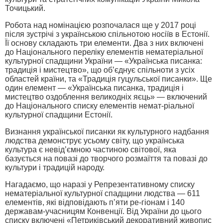
Точицький.
Робота над номінацією розпочалася ще у 2017 році
після зустрічі з українською спільнотою носіїв в Естонії.
Її основу складають три елементи. Два з них включені
до Національного переліку елементів нематеріальної
культурної спадщини України — «Українська писанка:
традиція і мистецтво», що об’єднує спільноти з усіх
областей країни, та «Традиція гуцульської писанки». Ще
один елемент — «Українська писанка, традиція і
мистецтво оздоблення великодніх яєць» — включений
до Національного списку елементів немат-ріальної
культурної спадщини Естонії.
Визнання української писанки як культурного надбання
людства демонструє усьому світу, що українська
культура є невід’ємною частиною світової, яка
базується на повазі до творчого розмаїття та повазі до
культури і традицій народу.
Нагадаємо, що наразі у Репрезентативному списку
нематеріальної культурної спадщини людства — 611
елементів, які відповідають п’яти ре-гіонам і 140
державам-учасницям Конвенції. Від України до цього
списку включені «Петриківський декоративний живопис