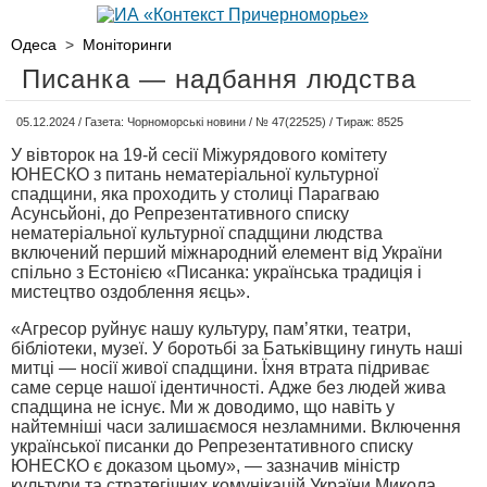
Одеса
>
Моніторинги
Писанка — надбання людства
05.12.2024 / Газета: Чорноморські новини / № 47(22525) / Тираж: 8525
У вівторок на 19-й сесії Міжурядового комітету
ЮНЕСКО з питань нематеріальної культурної
спадщини, яка проходить у столиці Парагваю
Асунсьйоні, до Репрезентативного списку
нематеріальної культурної спадщини людства
включений перший міжнародний елемент від України
спільно з Естонією «Писанка: українська традиція і
мистецтво оздоблення яєць».
«Агресор руйнує нашу культуру, пам’ятки, театри,
бібліотеки, музеї. У боротьбі за Батьківщину гинуть наші
митці — носії живої спадщини. Їхня втрата підриває
саме серце нашої ідентичності. Адже без людей жива
спадщина не існує. Ми ж доводимо, що навіть у
найтемніші часи залишаємося незламними. Включення
української писанки до Репрезентативного списку
ЮНЕСКО є доказом цьому», — зазначив міністр
культури та стратегічних комунікацій України Микола