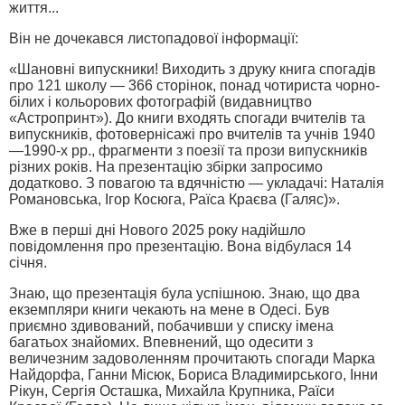
життя...
Він не дочекався листопадової інформації:
«Шановні випускники! Виходить з друку книга спогадів
про 121 школу — 366 сторінок, понад чотириста чорно-
білих і кольорових фотографій (видавництво
«Астропринт»). До книги входять спогади вчителів та
випускників, фотовернісажі про вчителів та учнів 1940
—1990-х рр., фрагменти з поезії та прози випускників
різних років. На презентацію збірки запросимо
додатково. З повагою та вдячністю — укладачі: Наталія
Романовська, Ігор Косюга, Раїса Краєва (Галяс)».
Вже в перші дні Нового 2025 року надійшло
повідомлення про презентацію. Вона відбулася 14
січня.
Знаю, що презентація була успішною. Знаю, що два
екземпляри книги чекають на мене в Одесі. Був
приємно здивований, побачивши у списку імена
багатьох знайомих. Впевнений, що одесити з
величезним задоволенням прочитають спогади Марка
Найдорфа, Ганни Місюк, Бориса Владимирського, Інни
Рікун, Сергія Осташка, Михайла Крупника, Раїси