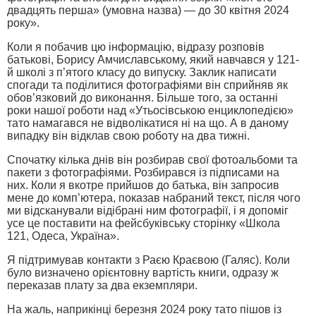
двадцять перша» (умовна назва) — до 30 квітня 2024
року».
Коли я побачив цю інформацію, відразу розповів
батькові, Борису Амчиславському, який навчався у 121-
й школі з п’ятого класу до випуску. Заклик написати
спогади та поділитися фотографіями він сприйняв як
обов’язковий до виконання. Більше того, за останні
роки нашої роботи над «Утьосівською енциклопедією»
тато намагався не відволікатися ні на що. А в даному
випадку він відклав свою роботу на два тижні.
Спочатку кілька днів він розбирав свої фотоальбоми та
пакети з фотографіями. Розбирався із підписами на
них. Коли я вкотре прийшов до батька, він запросив
мене до комп’ютера, показав набраний текст, після чого
ми відсканували відібрані ним фотографії, і я допоміг
усе це поставити на фейсбуківську сторінку «Школа
121, Одеса, Україна».
Я підтримував контакти з Раєю Краєвою (Галяс). Коли
було визначено орієнтовну вартість книги, одразу ж
переказав плату за два екземпляри.
На жаль, наприкінці березня 2024 року тато пішов із