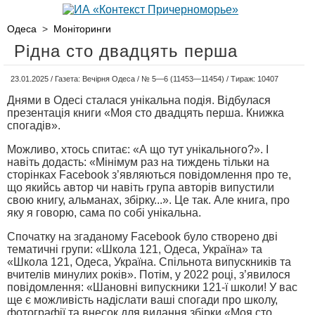
Одеса
>
Моніторинги
Рідна сто двадцять перша
23.01.2025 / Газета: Вечірня Одеса / № 5—6 (11453—11454) / Тираж: 10407
Днями в Одесі сталася унікальна подія. Відбулася
презентація книги «Моя сто двадцять перша. Книжка
спогадів».
Можливо, хтось спитає: «А що тут унікального?». І
навіть додасть: «Мінімум раз на тиждень тільки на
сторінках Facebook з’являються повідомлення про те,
що якийсь автор чи навіть група авторів випустили
свою книгу, альманах, збірку...». Це так. Але книга, про
яку я говорю, сама по собі унікальна.
Спочатку на згаданому Facebook було створено дві
тематичні групи: «Школа 121, Одеса, Україна» та
«Школа 121, Одеса, Україна. Спільнота випускників та
вчителів минулих років». Потім, у 2022 році, з’явилося
повідомлення: «Шановні випускники 121-ї школи! У вас
ще є можливість надіслати ваші спогади про школу,
фотографії та внесок для видання збірки «Моя сто