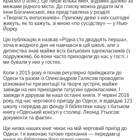
Краєвої (Галяс). Це лише кілька імен, відомих далеко за
межами рідного міста. До списку можна додати ім’я
Інни Богачинської, яка представлена у розділі
«Творчість випускників». Причому деякі з них сьогодні
живуть, як то кажуть, зі мною «по сусідству» — у Нью-
Йорку.
Цю публікацію я назвав «Рідна сто двадцять перша»,
хоча я жодного дня не навчався в цій школі, але з
дитинства знав майже всіх батькових однокласників (з
подружжям), бо вони часто приходили до нас у гості, і
ми бували у них у гостях.
Коли з 2015 року я почав регулярно приїжджати до
Одеси та разом із Олександром Галясом проводити
різноманітні презентації та творчі зустрічі, майже
завжди на них приходили татусині однокласники. І
завжди я дарував їм наші останні книги. У червні 2016
року, під час чергового приїзду до Одеси, я відвідав 121
школу і передав до фонду її бібліотеки нашу з батьком
книгу «Одеський консул у столиці. Леонід Утьосов:
документи та факти».
Ще низка наших книг чекає на мій черговий приїзд до
Одеси. І я виконаю татове прохання — передам ці
книги до бібліотеки його рідної школи.