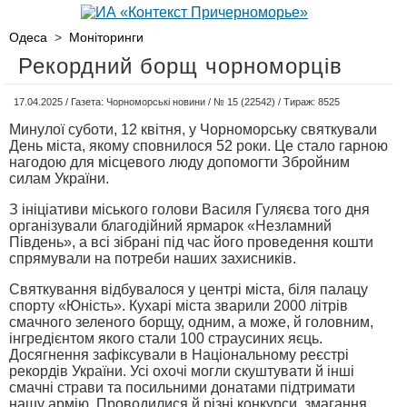
Одеса
>
Моніторинги
Рекордний борщ чорноморців
17.04.2025 / Газета: Чорноморські новини / № 15 (22542) / Тираж: 8525
Минулої суботи, 12 квітня, у Чорноморську святкували
День міста, якому сповнилося 52 роки. Це стало гарною
нагодою для місцевого люду допомогти Збройним
силам України.
З ініціативи міського голови Василя Гуляєва того дня
організували благодійний ярмарок «Незламний
Південь», а всі зібрані під час його проведення кошти
спрямували на потреби наших захисників.
Святкування відбувалося у центрі міста, біля палацу
спорту «Юність». Кухарі міста зварили 2000 літрів
смачного зеленого борщу, одним, а може, й головним,
інгредієнтом якого стали 100 страусиних яєць.
Досягнення зафіксували в Національному реєстрі
рекордів України. Усі охочі могли скуштувати й інші
смачні страви та посильними донатами підтримати
нашу армію. Проводилися й різні конкурси, змагання,