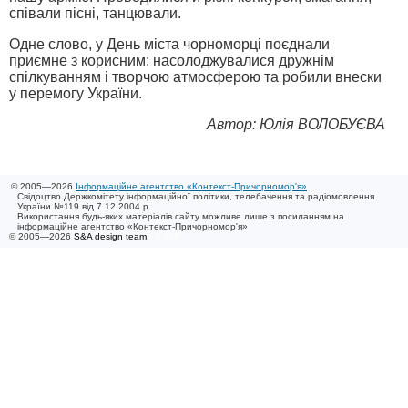
співали пісні, танцювали.
Одне слово, у День міста чорноморці поєднали
приємне з корисним: насолоджувалися дружнім
спілкуванням і творчою атмосферою та робили внески
у перемогу України.
Автор: Юлія ВОЛОБУЄВА
© 2005—2026
Інформаційне агентство «Контекст-Причорномор'я»
Свідоцтво Держкомітету інформаційної політики, телебачення та радіомовлення
України №119 від 7.12.2004 р.
Використання будь-яких матеріалів сайту можливе лише з посиланням на
інформаційне агентство «Контекст-Причорномор'я»
© 2005—2026
S&A design team
/ 0.007