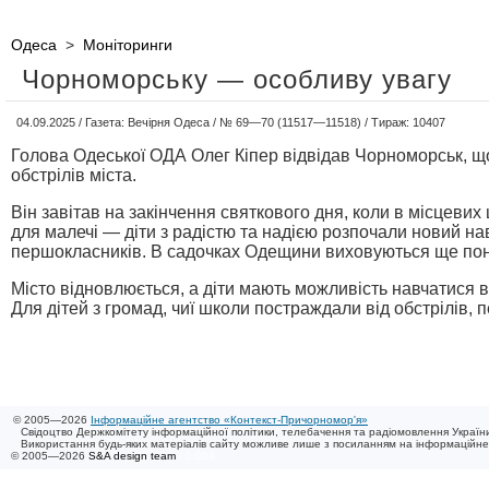
Одеса
>
Моніторинги
Чорноморську — особливу увагу
04.09.2025 / Газета: Вечірня Одеса / № 69—70 (11517—11518) / Тираж: 10407
Голова Одеської ОДА Олег Кіпер відвідав Чорноморськ, що
обстрілів міста.
Він завітав на закінчення святкового дня, коли в місцев
для малечі — діти з радістю та надією розпочали новий на
першокласників. В садочках Одещини виховуються ще понад
Місто відновлюється, а діти мають можливість навчатися 
Для дітей з громад, чиї школи постраждали від обстрілів, 
© 2005—2026
Інформаційне агентство «Контекст-Причорномор'я»
Свідоцтво Держкомітету інформаційної політики, телебачення та радіомовлення України
Використання будь-яких матеріалів сайту можливе лише з посиланням на інформаційн
© 2005—2026
S&A design team
/ 0.004