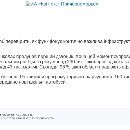
б перевірити, як функціонує критично важлива інфраструкту
их школах пролунав перший дзвоник. Хоча цей момент супров
вчальний рік. Цього року понад 230 тис. школярів сідають за
 43 тис. малечі. Сьогодні 96 % шкіл області працюють офл
в безпеці. Розширили програму гарячого харчування: 160 тис
передано нові шкільні автобуси.
 №119 від 7.12.2004 р.
е агентство «Контекст-Причорномор'я»