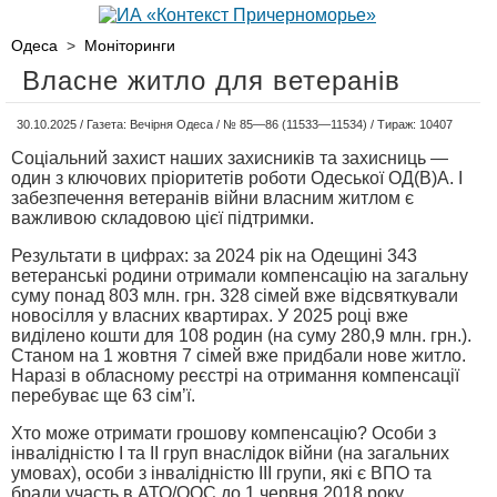
Одеса
>
Моніторинги
Власне житло для ветеранів
30.10.2025 / Газета: Вечірня Одеса / № 85—86 (11533—11534) / Тираж: 10407
Соціальний захист наших захисників та захисниць —
один з ключових пріоритетів роботи Одеської ОД(В)А. І
забезпечення ветеранів війни власним житлом є
важливою складовою цієї підтримки.
Результати в цифрах: за 2024 рік на Одещині 343
ветеранські родини отримали компенсацію на загальну
суму понад 803 млн. грн. 328 сімей вже відсвяткували
новосілля у власних квартирах. У 2025 році вже
виділено кошти для 108 родин (на суму 280,9 млн. грн.).
Станом на 1 жовтня 7 сімей вже придбали нове житло.
Наразі в обласному реєстрі на отримання компенсації
перебуває ще 63 сім’ї.
Хто може отримати грошову компенсацію? Особи з
інвалідністю I та II груп внаслідок війни (на загальних
умовах), особи з інвалідністю III групи, які є ВПО та
брали участь в АТО/ООС до 1 червня 2018 року.