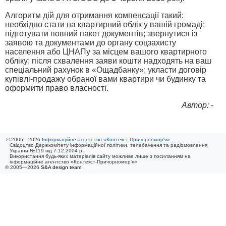
Алгоритм дій для отримання компенсації такий:
необхідно стати на квартирний облік у вашій громаді;
підготувати повний пакет документів; звернутися із
заявою та документами до органу соцзахисту
населення або ЦНАПу за місцем вашого квартирного
обліку; після схвалення заяви кошти надходять на ваш
спеціальний рахунок в «Ощадбанку»; укласти договір
купівлі-продажу обраної вами квартири чи будинку та
оформити право власності.
Автор: -
© 2005—2026
Інформаційне агентство «Контекст-Причорномор'я»
Свідоцтво Держкомітету інформаційної політики, телебачення та радіомовлення
України №119 від 7.12.2004 р.
Використання будь-яких матеріалів сайту можливе лише з посиланням на
інформаційне агентство «Контекст-Причорномор'я»
© 2005—2026
S&A design team
/ 0.004