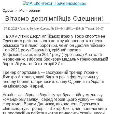
Одеса
>
Моніторинги
Вітаємо дефлімпійців Одещини!
27.11.2025 / Газета: Вечірня Одеса / № 93—94 (11541—11542) / Тираж: 10407
На XXV літніх Дефлімпійських іграх у Токіо спортсмен
Одеського регіонального центру «Інваспорт» з греко-
римської та вільної боротьби, чемпіон Дефлімпійських
ігор 2021 року (Бразилія), срібний призер
Дефлімпійських ігор 2017 року (Туреччина) Анатолій
Червоненко виборов бронзову медаль у греко-римській
боротьбі у ваговій категорії 87 кг.
Тренер спортсмена — заслужений тренер України
Дмитро Антонов, який багато років формує сильну
плеяду борців та приносить славу Одещині та Україні
на міжнародній арені.
Українська збірна з боулінгу здобула срібну медаль у
командному заліку, і серед героїв цього успіху — наш
спортсмен Вадим Данилюк, вихованець Одеського
«Інваспорту». Тренер — Віктор Дикін, чия наполеглива
та професійна робота вкотре приносить Україні високі