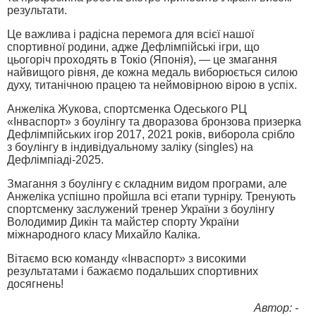
результати.
Це важлива і радісна перемога для всієї нашої
спортивної родини, адже Дефлімпійські ігри, що
цьогоріч проходять в Токіо (Японія), — це змагання
найвищого рівня, де кожна медаль виборюється силою
духу, титанічною працею та неймовірною вірою в успіх.
Анжеліка Жукова, спортсменка Одеського РЦ
«Інваспорт» з боулінгу та дворазова бронзова призерка
Дефлімпійських ігор 2017, 2021 років, виборола срібло
з боулінгу в індивідуальному заліку (singles) на
Дефлімпіаді-2025.
Змагання з боулінгу є складним видом програми, але
Анжеліка успішно пройшла всі етапи турніру. Тренують
спортсменку заслужений тренер України з боулінгу
Володимир Дикін та майстер спорту України
міжнародного класу Михайло Каліка.
Вітаємо всю команду «Інваспорт» з високими
результатами і бажаємо подальших спортивних
досягнень!
Автор: -