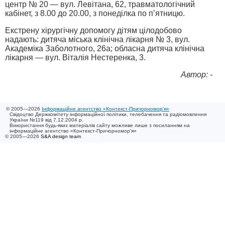
центр № 20 — вул. Левітана, 62, травматологічний
кабінет, з 8.00 до 20.00, з понеділка по п’ятницю.
Екстрену хірургічну допомогу дітям цілодобово
надають: дитяча міська клінічна лікарня № 3, вул.
Академіка Заболотного, 26а; обласна дитяча клінічна
лікарня — вул. Віталія Нестеренка, 3.
Автор: -
© 2005—2026
Інформаційне агентство «Контекст-Причорномор'я»
Свідоцтво Держкомітету інформаційної політики, телебачення та радіомовлення
України №119 від 7.12.2004 р.
Використання будь-яких матеріалів сайту можливе лише з посиланням на
інформаційне агентство «Контекст-Причорномор'я»
© 2005—2026
S&A design team
/ 0.005