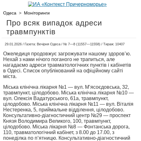
Одеса
>
Моніторинги
Про всяк випадок адреси
травмпунктів
29.01.2026 / Газета: Вечірня Одеса / № 7—8 (11557—11558) / Тираж: 10407
Ожеледиця продовжує загрожувати нашому здоров’ю.
Нехай з нами нічого поганого не трапиться, але
нагадаємо адреси травматологічних пунктів і кабінетів
в Одесі. Список опублікований на офіційному сайті
міста.
Міська клінічна лікарня №1 — вул. М’ясоєдовська, 32,
травмпункт, цілодобово. Міська клінічна лікарня №10 —
вул. Олексія Вадатурського, 61а, травмпункт,
цілодобово. Міська клінічна лікарня №11 — вул. Віталія
Нестеренка, 5, приймальне відділення, цілодобово.
Консультативно-діагностичний центр №29 — проспект
Князя Володимира Великого, 100, травмпункт,
цілодобово. Міська лікарня №8 — Фонтанська дорога,
110, травматологічний кабінет, з 8.00 до 17.00, з
понеділка по п’ятницю. Консультативно-діагностичний