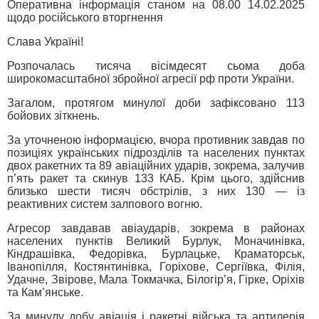
Оперативна інформація станом на 08.00 14.02.2025
щодо російського вторгнення
Слава Україні!
Розпочалась тисяча вісімдесят сьома доба
широкомасштабної збройної агресії рф проти України.
Загалом, протягом минулої доби зафіксовано 113
бойових зіткнень.
За уточненою інформацією, вчора противник завдав по
позиціях українських підрозділів та населених пунктах
двох ракетних та 89 авіаційних ударів, зокрема, залучив
п’ять ракет та скинув 133 КАБ. Крім цього, здійснив
близько шести тисяч обстрілів, з них 130 — із
реактивних систем залпового вогню.
Агресор завдавав авіаударів, зокрема в районах
населених пунктів Великий Бурлук, Моначинівка,
Кіндрашівка, Федорівка, Бурлацьке, Краматорськ,
Іванопілля, Костянтинівка, Горіхове, Сергіївка, Філія,
Удачне, Звірове, Мала Токмачка, Білогір’я, Гірке, Оріхів
та Кам’янське.
За минулу добу авіація і ракетні війська та артилерія