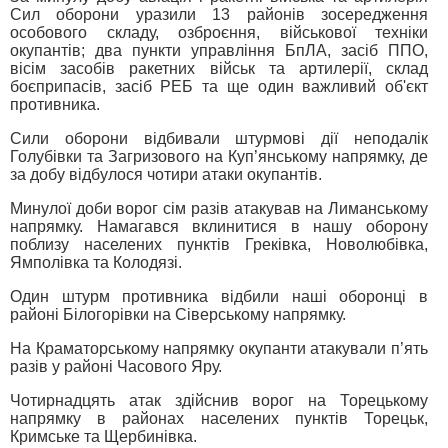
Сил оборони уразили 13 районів зосередження
особового складу, озброєння, військової техніки
окупантів; два пункти управління БпЛА, засіб ППО,
вісім засобів ракетних військ та артилерії, склад
боєприпасів, засіб РЕБ та ще один важливий об'єкт
противника.
Сили оборони відбивали штурмові дії неподалік
Голубівки та Загризового на Куп’янському напрямку, де
за добу відбулося чотири атаки окупантів.
Минулої доби ворог сім разів атакував на Лиманському
напрямку. Намагався вклинитися в нашу оборону
поблизу населених пунктів Греківка, Новолюбівка,
Ямполівка та Колодязі.
Один штурм противника відбили наші оборонці в
районі Білогорівки на Сіверському напрямку.
На Краматорському напрямку окупанти атакували п’ять
разів у районі Часового Яру.
Чотирнадцять атак здійснив ворог на Торецькому
напрямку в районах населених пунктів Торецьк,
Кримське та Щербинівка.