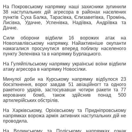
На Покровському напрямку наші захисники зупинили
38 наступальних дій агресора в районах населених
пунктів Суха Балка, Тарасівка, Єлизаветівка, Промінь,
Лисівка, Удачне, Успенівка, Надіївка, Андріївка та
Дачне.
Сили оборони відбили 16 ворожих атак на
Новопавлівському напрямку. Найактивніше окупанти
намагалися просунутися вперед поблизу населеного
пункту Зеленівка та в напрямку Бурлацького.
На Гуляйпільському напрямку українські воїни відбили
атаку агресора в напрямку Новосілки.
Минулої доби на Курському напрямку відбулося 23
боєзіткнення, ворог завдав 51 авіаційногт та одного
ракетного ударів, застосувавши чотири ракети та 77
керованих бомб, також здійснив понад 500
артилерійських обстрілів.
На Харківському, Оріхівському та Придніпровському
напрямках ворожа армія активних наступальних дій не
проводила.
На Волинському та Поліському напрямках ознак