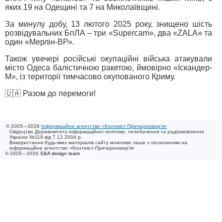
яких 19 на Одещині та 7 на Миколаївщині.
За минулу добу, 13 лютого 2025 року, знищено шість
розвідувальних БпЛА – три «Supercam», два «ZALA» та
один «Мерлін-ВР».
Також увечері російські окупаційні війська атакували
місто Одеса балістичною ракетою, ймовірно «Іскандер-
М», із території тимчасово окупованого Криму.
🇺🇦 Разом до перемоги!
© 2005—2026
Інформаційне агентство «Контекст-Причорномор'я»
Свідоцтво Держкомітету інформаційної політики, телебачення та радіомовлення
України №119 від 7.12.2004 р.
Використання будь-яких матеріалів сайту можливе лише з посиланням на
інформаційне агентство «Контекст-Причорномор'я»
© 2005—2026
S&A design team
/ 0.005