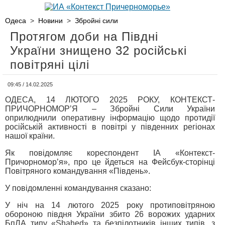
Одеса
>
Новини
>
Збройні сили
Протягом доби на Півдні
України знищено 32 російські
повітряні цілі
09:45 / 14.02.2025
ОДЕСА, 14 ЛЮТОГО 2025 РОКУ, КОНТЕКСТ-
ПРИЧОРНОМОР’Я – Збройні Сили України
оприлюднили оперативну інформацію щодо протидії
російській активності в повітрі у південних регіонах
нашої країни.
Як повідомляє кореспондент ІА «Контекст-
Причорномор’я», про це йдеться на Фейсбук-сторінці
Повітряного командування «Південь».
У повідомленні командування сказано:
У ніч на 14 лютого 2025 року протиповітряною
обороною півдня України збито 26 ворожих ударних
БпЛА типу «Shahed» та безпілотників інших типів, з