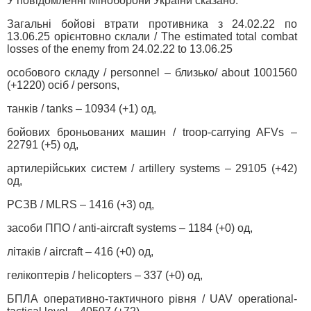
У повідомленні Міноборони України сказано:
Загальні бойові втрати противника з 24.02.22 по
13.06.25 орієнтовно склали / The estimated total combat
losses of the enemy from 24.02.22 to 13.06.25
особового складу / personnel ‒ близько/ about 1001560
(+1220) осіб / persons,
танків / tanks ‒ 10934 (+1) од,
бойових броньованих машин / troop-carrying AFVs ‒
22791 (+5) од,
артилерійських систем / artillery systems – 29105 (+42)
од,
РСЗВ / MLRS – 1416 (+3) од,
засоби ППО / anti-aircraft systems ‒ 1184 (+0) од,
літаків / aircraft – 416 (+0) од,
гелікоптерів / helicopters – 337 (+0) од,
БПЛА оперативно-тактичного рівня / UAV operational-