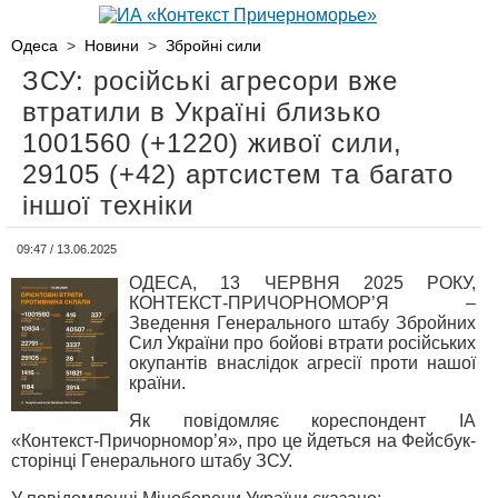
Одеса
>
Новини
>
Збройні сили
ЗСУ: російські агресори вже
втратили в Україні близько
1001560 (+1220) живої сили,
29105 (+42) артсистем та багато
іншої техніки
09:47 / 13.06.2025
ОДЕСА, 13 ЧЕРВНЯ 2025 РОКУ,
КОНТЕКСТ-ПРИЧОРНОМОР’Я –
Зведення Генерального штабу Збройних
Сил України про бойові втрати російських
окупантів внаслідок агресії проти нашої
країни.
Як повідомляє кореспондент ІА
«Контекст-Причорномор’я», про це йдеться на Фейсбук-
сторінці Генерального штабу ЗСУ.