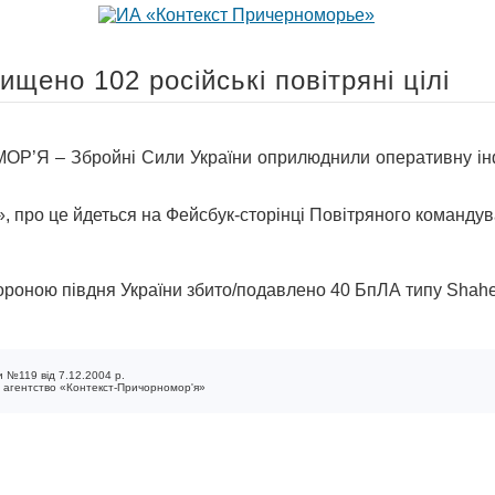
ищено 102 російські повітряні цілі
– Збройні Сили України оприлюднили оперативну інформа
, про це йдеться на Фейсбук-сторінці Повітряного команду
роною півдня України збито/подавлено 40 БпЛА типу Shahed
 №119 від 7.12.2004 р.
е агентство «Контекст-Причорномор'я»