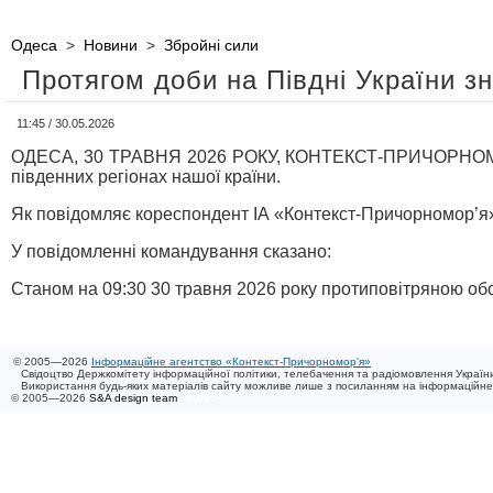
Одеса
>
Новини
>
Збройні сили
Протягом доби на Півдні України зн
11:45 / 30.05.2026
ОДЕСА, 30 ТРАВНЯ 2026 РОКУ, КОНТЕКСТ-ПРИЧОРНОМОР’Я 
південних регіонах нашої країни.
Як повідомляє кореспондент ІА «Контекст-Причорномор’я»
У повідомленні командування сказано:
Станом на 09:30 30 травня 2026 року протиповітряною обо
© 2005—2026
Інформаційне агентство «Контекст-Причорномор'я»
Свідоцтво Держкомітету інформаційної політики, телебачення та радіомовлення України
Використання будь-яких матеріалів сайту можливе лише з посиланням на інформаційн
© 2005—2026
S&A design team
/ 0.005