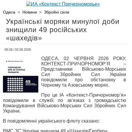
Одеса
>
Новини
>
Збройні сили
Українські моряки минулої доби
знищили 49 російських
«шахедів»
09:28 / 02.06.2026
ОДЕСА, 02 ЧЕРВНЯ 2026 РОКУ,
КОНТЕКСТ-ПРИЧОРНОМОР’Я –
Представники Військово-Морських
Сил Збройних Сил України
повідомили про обстановку в
Чорному та Азовському морях.
Про це ІА «Контекст-Причорномор’я»
повідомили в службі по зв'язках з громадськістю
Командування Військово-Морських Сил Збройних Сил
України.
В повідомленні українського флоту сказано:
ВМС ЗС України знищили 49 «Шахедів/Гербер»