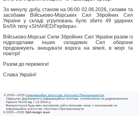
За минулу добу, станом на 06:00 02.06.2026, силами та
засобами Військово-Морських Сил Збройних Сил
України у складі угруповань було збито 49 ударних
БпЛА типу «SHAHED/Гербера».
Військово-Морські Сили Збройних Сил України разом із
підрозділами інших складових Сил оборони
продовжують знищувати ворога на землі, в морі та
повітрі!
Разом до перемоги!
Слава Україні!
© 2005—2026
Інформаційне агентство «Контекст-Причорномор'я»
Свідоцтво Держкомітету інформаційної політики, телебачення та радіомовлення
України №119 від 7.12.2004 р.
Використання будь-яких матеріалів сайту можливе лише з посиланням на
інформаційне агентство «Контекст-Причорномор'я»
© 2005—2026
S&A design team
/ 0.020